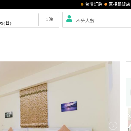
台灣訂房
直接跟飯店
1
晚
09(日)