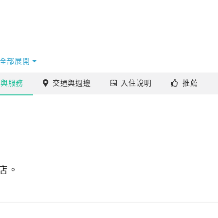
全部展開
施
與服務
交通
與週邊
入住
說明
推薦
店。