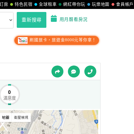
訂房
特色民宿
全球租車
網紅帶你玩
玩樂地圖
會員帳戶
用月曆看房況
重新搜尋
刷國旅卡，旅遊金8000元等你拿！
0
滿意度