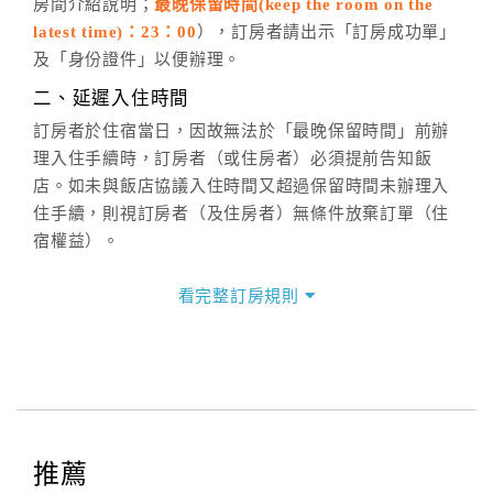
房間介紹說明；
最晚保留時間(keep the room on the
週一至週日，上午9:00～晚上6:00
latest time)：23：00
），訂房者請出示「訂房成功單」
六、聯絡方式
及「身份證件」以便辦理。
週一至週日：
客服聯絡單
、
LINE@
、電話：
二、延遲入住時間
(07)9682715 。
訂房者於住宿當日，因故無法於「最晚保留時間」前辦
理入住手續時，訂房者（或住房者）必須提前告知飯
店。如未與飯店協議入住時間又超過保留時間未辦理入
住手續，則視訂房者（及住房者）無條件放棄訂單（住
宿權益）。
三、退房手續(Check out)
看完整訂房規則
本飯店退房時間(Check-out)為 （
11：00前
），訂房者
與飯店之其他交易﹝如續住、加床、餐費、小費、電話
費...等﹞所發生之費用，必須與飯店現場結清。
四、訂單異動
訂房者應於
入住前4日
（不含入住當日）提出申辦，如未
提出申辦不得異動訂單。
推薦