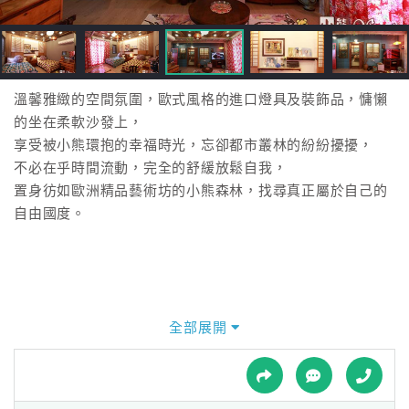
接
跟
飯
店
訂
溫馨雅緻的空間氛圍，歐式風格的進口燈具及裝飾品，慵懶
房
的坐在柔軟沙發上，
HOT
享受被小熊環抱的幸福時光，忘卻都市叢林的紛紛擾擾，
不必在乎時間流動，完全的舒緩放鬆自我，
置身彷如歐洲精品藝術坊的小熊森林，找尋真正屬於自己的
特
自由國度。
色
民
宿
全部展開
全
球
租
車