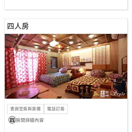
客
服
四人房
聯
絡
單
Line
線
上
客
服
查詢空房與房價
電話訂房
紅
利
房間詳細內容
查
詢