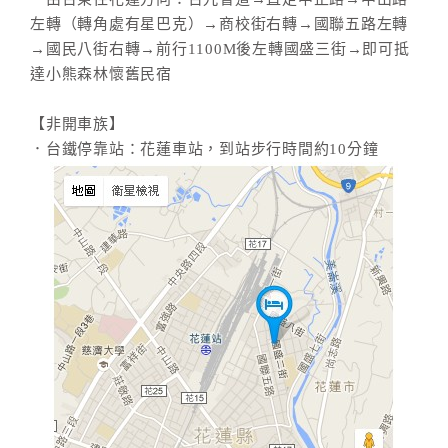
左轉（轉角處有星巴克）→商校街右轉→國聯五路左轉
→國民八街右轉→前行1100M後左轉國盛三街→即可抵
達小熊森林懷舊民宿
【非開車族】
．台鐵停靠站：花蓮車站，到站步行時間約10分鐘