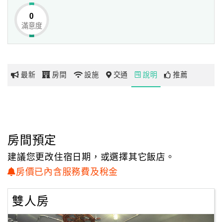
0
滿意度
網
紅
帶
你
最新
房間
設施
交通
說明
推薦
玩
玩
樂
地
房間預定
圖
建議您更改住宿日期，或選擇其它飯店。
顧
房價已內含服務費及稅金
客
服
雙人房
務