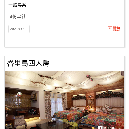
一般專案
4份早餐
訂
房
不開放
2026/08/09
Q&A
國
旅
峇里島四人房
卡
訂
房
請
款
收
據