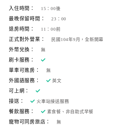
旅
伴
入住時間：
15：00後
計
最晚保留時間：
23：00
劃
退房時間：
11：00前
正式對外營業：
民國104年9月，全新開幕
商
品
外幣兌換：
無
宣
刷卡服務：
傳
單車可進房：
無
外國語服務：
英文
可上網：
接送：
火車站接送服務
餐飲服務：
素食餐、非自助式早餐
寵物可同房旅店：
無