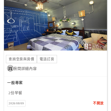
顧
客
滿
意
度
訂
單
查詢空房與房價
電話訂房
管
理
房間詳細內容
一般專案
會
員
2份早餐
帳
戶
不開放
2026/08/09