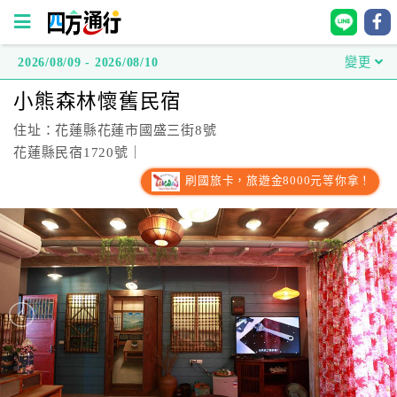
2026/08/09 - 2026/08/10
變更
四
小熊森林懷舊民宿
方
通
住址：花蓮縣花蓮市國盛三街8號
行
花蓮縣民宿1720號｜
訂
刷國旅卡，旅遊金8000元等你拿！
房
台
灣
訂
房
直