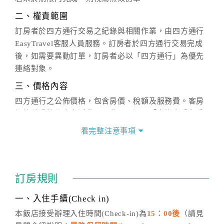
二、權責範圍
訂房者於四方通行交易之紀錄與相關作業，由四方通行
EasyTravel客服人員服務。訂房者於四方通行交易完成
後，如需要異動訂單，訂房者必以「四方通行」為優先
連絡對象。
三、價格內容
四方通行之公佈價格，包含房價、稅額及服務費。客房
價格隨季節及人文活動而異動，以選項「查詢空房與房
價」之當日價格為標準。
看完整注意事項
四、訂單異動
訂房成功後，訂房者如需異動內容，須於住房前在四方
通行「客服聯絡單」提出申辦，四方通行
恕不接受以電
訂房規則
話方式異動
訂單。
※非客服時間之申辦異動，皆為次日計算及辦理。
一、入住手續(Check in)
五、客服時間
本飯店接受辦理入住時間(Check-in)為
15：00後
（請見