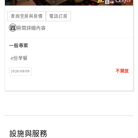
合
作
查詢空房與房價
電話訂房
提
房間詳細內容
案
一般專案
飯
店
4份早餐
合
不開放
2026/08/09
作
廠
商
合
作
設施與服務