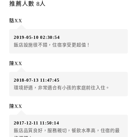
每筆訂單異動限定
乙
次，限原訂飯店，異動完成後不得
推薦人數
8
人
辦理取消退款。
訂單異動後，訂單費用總計大於原訂單費用總計時，訂
駱XX
房者應補足差額。（限原訂飯店）
訂單異動後，訂單費用總計小於原訂單費用總計時，訂
2019-05-10 02:30:54
房者不得要求退其差額。（限原訂飯店）
飯店設施很不錯，住宿享受更超值！
五、保留住宿權益(保留住房)
．訂房者因故辦理訂單異動，本飯店可接受
保留住宿金
陳XX
額3個月
限原訂飯店），異動完成後不得辦理取消退款。
（提出申辦日為保留起算日）
2018-07-13 11:47:45
．訂房者使用「保留住宿金額」時，請注意！為避免飯
環境舒適，非常適合有小孩的家庭前往入住。
店客滿，敬請及早計畫，如逾時未提出申辦，視同無條
件放棄訂單（住宿權益）。 （限原訂飯店使用）
．每筆訂單異動限定乙次，限原訂飯店，異動完成後不
陳XX
得辦理取消退款。
．訂單異動後，訂單費用總計大於原訂單費用總計時，
2017-12-11 11:50:14
訂房者應補足差額。 限原訂飯店
飯店品質良好，服務親切，餐飲水準高，住宿的最
．訂單異動後，訂單費用總計小於原訂單費用總計時，