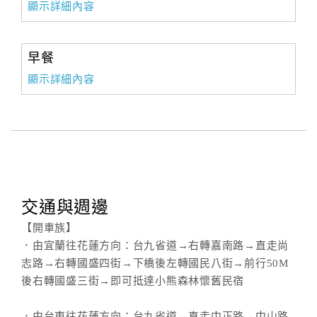
顯示詳細內容
早餐
顯示詳細內容
交通與週邊
【開車族】
．由宜蘭往花蓮方向：台九省道→右轉嘉南路→直走尚
志路→右轉國盛四街→下橋後左轉國民八街→前行50M
後右轉國盛三街→即可抵達小熊森林懷舊民宿
．由台東往花蓮方向：台九省道→直走中正路→中山路