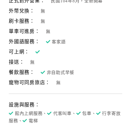
正式對外營業：
民國104年8月，全新開幕
合
外幣兌換：
無
作
提
刷卡服務：
無
案
單車可進房：
無
外國語服務：
客家語
飯
可上網：
店
接送：
合
無
作
餐飲服務：
非自助式早餐
寵物可同房旅店：
無
廠
商
合
設施與服務：
作
館內上網服務、
代客叫車、
包車、
行李寄放
服務、
電梯