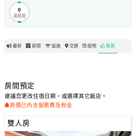
0
滿意度
網
紅
帶
你
最新
房間
設施
交通
說明
推薦
玩
玩
樂
地
房間預定
圖
建議您更改住宿日期，或選擇其它飯店。
顧
房價已內含服務費及稅金
客
服
雙人房
務