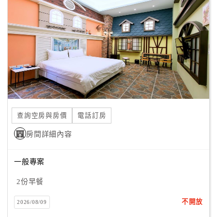
顧
客
滿
意
度
訂
單
查詢空房與房價
電話訂房
管
理
房間詳細內容
一般專案
會
員
2份早餐
帳
戶
不開放
2026/08/09