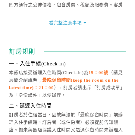
四方通行之公佈價格，包含房價、稅額及服務費。客房
價格隨季節及人文活動而異動，以選項「查詢空房與房
價」之當日價格為標準。
看完整注意事項
四、訂單異動
訂房成功後，訂房者如需異動內容，須於住房前在四方
通行「客服聯絡單」提出申辦，四方通行
恕不接受以電
訂房規則
話方式異動
訂單。
※非客服時間之申辦異動，皆為次日計算及辦理。
一、入住手續(Check in)
五、客服時間
本飯店接受辦理入住時間(Check-in)為
15：00後
（請見
房間介紹說明；
最晚保留時間(keep the room on the
週一至週日，上午9:00～晚上6:00
latest time)：21：00
），訂房者請出示「訂房成功單」
六、聯絡方式
及「身份證件」以便辦理。
週一至週日：
客服聯絡單
、
LINE@
、電話：
二、延遲入住時間
(07)9682715 。
訂房者於住宿當日，因故無法於「最晚保留時間」前辦
理入住手續時，訂房者（或住房者）必須提前告知飯
店。如未與飯店協議入住時間又超過保留時間未辦理入