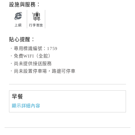
旅
設施與服務：
伴
計
劃
上網
行李寄放
貼心提醒：
商
．專用標識編號：1759
品
．免費WIFI（全館）
宣
．尚未提供接送服務
傳
．尚未設置停車場，路邊可停車
早餐
顯示詳細內容