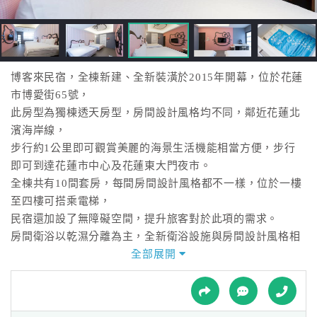
接
跟
飯
店
訂
博客來民宿，全棟新建、全新裝潢於2015年開幕，位於花蓮
房
市博愛街65號，
HOT
此房型為獨棟透天房型，房間設計風格均不同，鄰近花蓮北
濱海岸線，
步行約1公里即可觀賞美麗的海景生活機能相當方便，步行
特
即可到達花蓮市中心及花蓮東大門夜市。
色
全棟共有10間套房，每間房間設計風格都不一樣，位於一樓
民
至四樓可搭乘電梯，
宿
民宿還加設了無障礙空間，提升旅客對於此項的需求。
房間衛浴以乾濕分離為主，全新衛浴設施與房間設計風格相
呼應，全棟提供32吋~42吋液晶電視、
全部展開
全
數位電視、冷氣、床組、梳妝台，巷內也有多處可停車，並
球
備有無線網路供您使用。
租
車