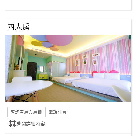
客
服
四人房
聯
絡
單
Line
線
上
客
服
查詢空房與房價
電話訂房
紅
利
房間詳細內容
查
詢