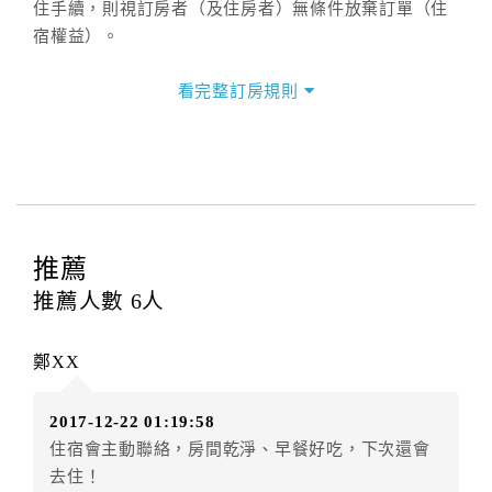
住手續，則視訂房者（及住房者）無條件放棄訂單（住
宿權益）。
三、退房手續(Check out)
看完整訂房規則
本飯店退房時間(Check-out)為 （
11：00前
），訂房者
與飯店之其他交易﹝如續住、加床、餐費、小費、電話
費...等﹞所發生之費用，必須與飯店現場結清。
四、訂單異動
訂房者應於
入住前6日
（不含入住當日）提出申辦，如未
提出申辦不得異動訂單。
推薦
每筆訂單異動限定
乙
次，限原訂飯店，異動完成後不得
推薦人數
6
人
辦理取消退款。
訂單異動後，訂單費用總計大於原訂單費用總計時，訂
鄭XX
房者應補足差額。（限原訂飯店）
訂單異動後，訂單費用總計小於原訂單費用總計時，訂
2017-12-22 01:19:58
房者不得要求退其差額。（限原訂飯店）
住宿會主動聯絡，房間乾淨、早餐好吃，下次還會
五、保留住宿權益(保留住房)
去住！