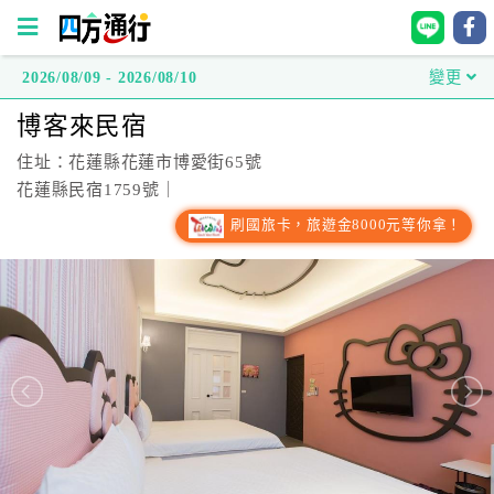
2026/08/09 - 2026/08/10
變更
四
博客來民宿
方
通
住址：花蓮縣花蓮市博愛街65號
行
花蓮縣民宿1759號｜
訂
刷國旅卡，旅遊金8000元等你拿！
房
台
灣
訂
房
直