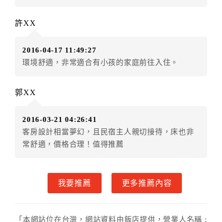
．訂房者因故辦理訂單異動，本飯店可接受
保留住宿金
額3個月
限原訂飯店），異動完成後不得辦理取消退款。
許XX
（提出申辦日為保留起算日）
．訂房者使用「保留住宿金額」時，請注意！為避免飯
2016-04-17 11:49:27
店客滿，敬請及早計畫，如逾時未提出申辦，視同無條
環境舒適，非常適合有小孩的家庭前往入住。
件放棄訂單（住宿權益）。 （限原訂飯店使用）
．每筆訂單異動限定乙次，限原訂飯店，異動完成後不
得辦理取消退款。
郭XX
．訂單異動後，訂單費用總計大於原訂單費用總計時，
訂房者應補足差額。 限原訂飯店
2016-03-21 04:26:41
．訂單異動後，訂單費用總計小於原訂單費用總計時，
客房設計相當夢幻，且民宿主人親切接待，床也非
訂房者不得要求退其差額。限原訂飯店
常舒適，價格合理！值得推薦
六、取消訂單
訂房者因故取消訂單辦理退款，依下列標準申辦：
我要推薦
更多推薦內容
◎住房日14天前辦理者，訂單費用扣除總計0%為手續費
◎住房日7天前辦理者，訂單費用扣除總計20%為手續費
◎住房日4天前辦理者，訂單費用扣除總計60%為手續費
「本網站位在台灣，網站資料由飯店提供，營業人名稱 :
◎住房日1天前辦理者，訂單費用扣除總計100%為手續