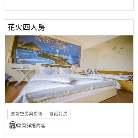
客
服
花火四人房
聯
絡
單
Line
線
上
客
服
查詢空房與房價
電話訂房
紅
利
房間詳細內容
查
詢