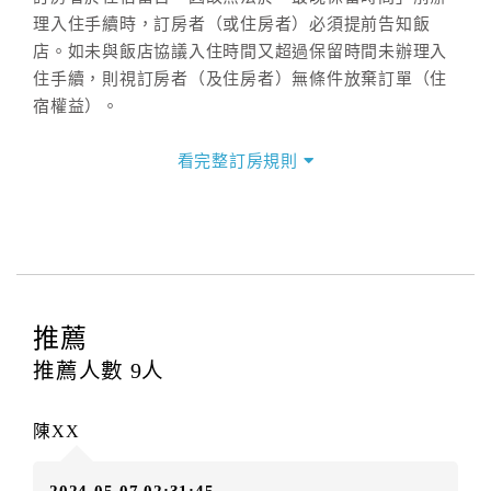
理入住手續時，訂房者（或住房者）必須提前告知飯
店。如未與飯店協議入住時間又超過保留時間未辦理入
住手續，則視訂房者（及住房者）無條件放棄訂單（住
宿權益）。
三、退房手續(Check out)
看完整訂房規則
本飯店退房時間(Check-out)為 （
12：00前
），訂房者
與飯店之其他交易﹝如續住、加床、餐費、小費、電話
費...等﹞所發生之費用，必須與飯店現場結清。
四、訂單異動
訂房者應於
入住前8日
（不含入住當日）提出申辦，如未
提出申辦不得異動訂單。
推薦
每筆訂單異動限定
乙
次，限原訂飯店，異動完成後不得
推薦人數
9
人
辦理取消退款。
訂單異動後，訂單費用總計大於原訂單費用總計時，訂
陳XX
房者應補足差額。（限原訂飯店）
訂單異動後，訂單費用總計小於原訂單費用總計時，訂