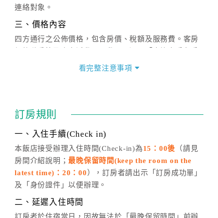
連絡對象。
三、價格內容
四方通行之公佈價格，包含房價、稅額及服務費。客房
價格隨季節及人文活動而異動，以選項「查詢空房與房
價」之當日價格為標準。
看完整注意事項
四、訂單異動
訂房成功後，訂房者如需異動內容，須於住房前在四方
通行「客服聯絡單」提出申辦，四方通行
恕不接受以電
訂房規則
話方式異動
訂單。
※非客服時間之申辦異動，皆為次日計算及辦理。
一、入住手續(Check in)
五、客服時間
本飯店接受辦理入住時間(Check-in)為
15：00後
（請見
房間介紹說明；
最晚保留時間(keep the room on the
週一至週日，上午9:00～晚上6:00
latest time)：20：00
），訂房者請出示「訂房成功單」
六、聯絡方式
及「身份證件」以便辦理。
週一至週日：
客服聯絡單
、
LINE@
、電話：
二、延遲入住時間
(07)9682715 。
訂房者於住宿當日，因故無法於「最晚保留時間」前辦