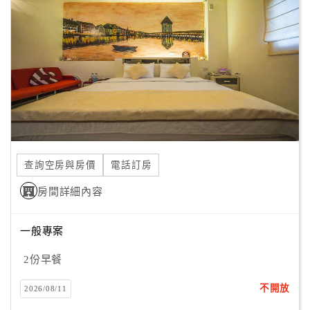
顧
客
滿
意
度
訂
單
查詢空房與房價
電話訂房
管
理
房間詳細內容
一般專案
會
員
2份早餐
帳
戶
不開放
2026/08/11