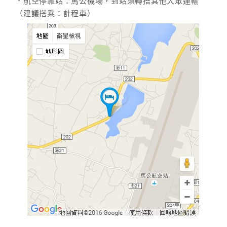
．航空停靠站：馬公機場，到站須轉搭其他大眾運輸
（建議搭乘：計程車）