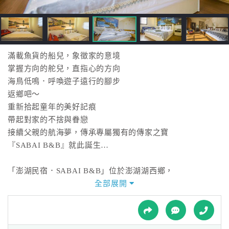
接
跟
飯
店
訂
滿載魚貨的船兒，象徵家的意境
房
掌握方向的舵兒，直指心的方向
HOT
海鳥低鳴．呼喚遊子遠行的腳步
返鄉吧～
重新拾起童年的美好記痕
特
帶起對家的不捨與眷戀
色
接續父親的航海夢，傳承專屬獨有的傳家之寶
民
『SABAI B&B』就此誕生…
宿
「澎湖民宿．SABAI B&B」位於澎湖湖西鄉，
擁有純淨天然的自然資源和特殊景觀，不但涵蓋有奎壁山、
全部展開
全
青螺濕地等特殊的自然景觀，
球
更有南寮村古厝群及許家古厝群等富具特色的人文遺址可
租
車
賞。