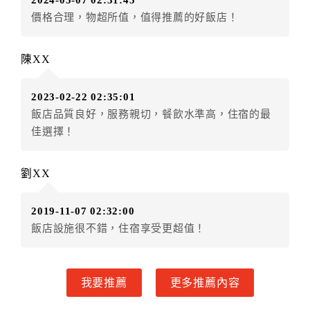
2024-05-07 02:31:45
房者不得要求退其差額。（限原訂飯店）
價格合理，物超所值，值得推薦的好飯店！
五、保留住宿權益(保留住房)
．訂房者因故辦理訂單異動，本飯店可接受
保留住宿金
陳XX
額3個月
限原訂飯店），異動完成後不得辦理取消退款。
（提出申辦日為保留起算日）
2023-02-22 02:35:01
．訂房者使用「保留住宿金額」時，請注意！為避免飯
飯店品質良好，服務親切，餐飲水準高，住宿的最
店客滿，敬請及早計畫，如逾時未提出申辦，視同無條
佳選擇！
件放棄訂單（住宿權益）。 （限原訂飯店使用）
．每筆訂單異動限定乙次，限原訂飯店，異動完成後不
得辦理取消退款。
劉XX
．訂單異動後，訂單費用總計大於原訂單費用總計時，
訂房者應補足差額。 限原訂飯店
2019-11-07 02:32:00
．訂單異動後，訂單費用總計小於原訂單費用總計時，
飯店設施很不錯，住宿享受更超值！
訂房者不得要求退其差額。限原訂飯店
六、取消訂單
我要推薦
更多推薦內容
訂房者因故取消訂單辦理退款，依下列標準申辦：
◎住房日30天前辦理者，訂單費用扣除總計0%為手續費