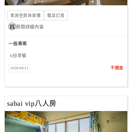
合
作
查詢空房與房價
電話訂房
提
房間詳細內容
案
一般專案
飯
店
6份早餐
合
不開放
2026/08/11
作
廠
商
sabai vip八人房
合
作