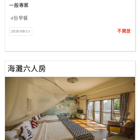
一般專案
4份早餐
訂
房
不開放
2026/08/11
Q&A
國
旅
海灘六人房
卡
訂
房
請
款
收
據