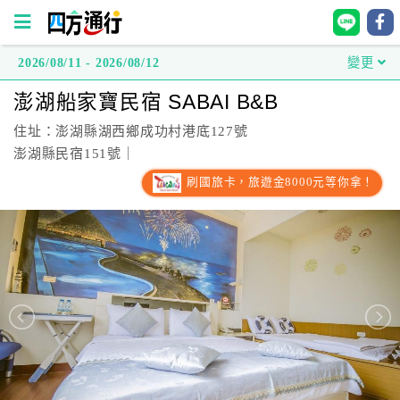
2026/08/11 - 2026/08/12
變更
四
澎湖船家寶民宿 SABAI B&B
方
通
住址：澎湖縣湖西鄉成功村港底127號
行
澎湖縣民宿151號｜
訂
刷國旅卡，旅遊金8000元等你拿！
房
台
灣
訂
房
直