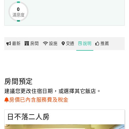
旅人們可趁著日頭未出至菓葉賞日出，夕則可至隘門沙灘散
0
策，
滿意度
網
或至林投公園享受涼爽林蔭，感受澎湖湖西的緩慢生活步
紅
調。
帶
你
「澎湖民宿．SABAI B&B」提供多間寬敞而潔淨的舒適房
最新
房間
設施
交通
說明
推薦
玩
型，
明亮而方正的空間格局，置入高雅舒適的寢具設備，
再以充滿海洋風情的家具和造型擺飾作為點綴，帶出清新的
玩
海洋氣息。
樂
房內更妥善運用大面通透的落地窗戶將戶外的純淨自然美景
地
房間預定
和樸實的人文風情帶入房內，
圖
更將湖西鄉的悠閒愜意完全展露無遺。
建議您更改住宿日期，或選擇其它飯店。
顧
房價已內含服務費及稅金
客
服
日不落二人房
務