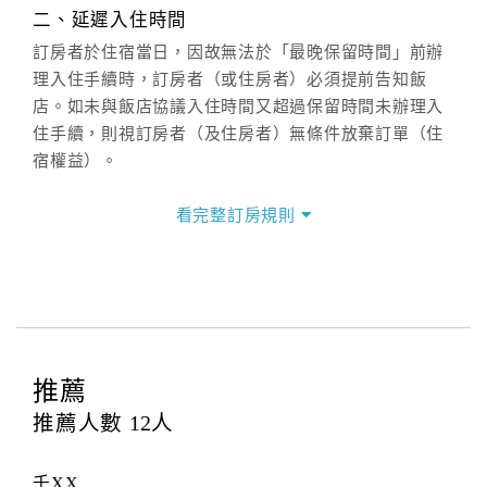
週一至週日：
客服聯絡單
、
LINE@
、電話：
二、延遲入住時間
(07)9682715 。
訂房者於住宿當日，因故無法於「最晚保留時間」前辦
理入住手續時，訂房者（或住房者）必須提前告知飯
店。如未與飯店協議入住時間又超過保留時間未辦理入
住手續，則視訂房者（及住房者）無條件放棄訂單（住
宿權益）。
三、退房手續(Check out)
看完整訂房規則
本飯店退房時間(Check-out)為 （
12：00前
），訂房者
與飯店之其他交易﹝如續住、加床、餐費、小費、電話
費...等﹞所發生之費用，必須與飯店現場結清。
四、訂單異動
訂房者應於
入住前2日
（不含入住當日）提出申辦，如未
提出申辦不得異動訂單。
推薦
每筆訂單異動限定
乙
次，限原訂飯店，異動完成後不得
推薦人數
12
人
辦理取消退款。
訂單異動後，訂單費用總計大於原訂單費用總計時，訂
千XX