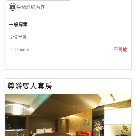
房間詳細內容
訂
一般專案
房
Q&A
2份早餐
不開放
2026/08/10
國
旅
卡
訂
尊爵雙人套房
房
請
款
收
據