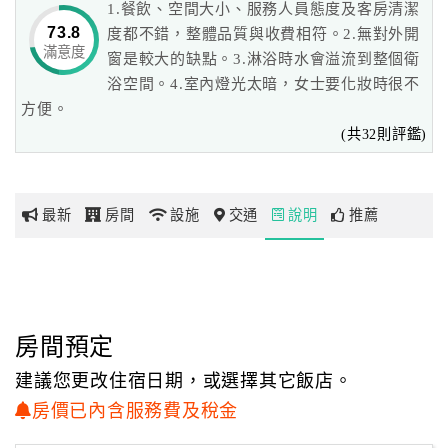
1.餐飲、空間大小、服務人員態度及客房清潔
（獨立蒸氣室、SPA室、
73.8
度都不錯，整體品質與收費相符。2.無對外開
維琪浴室等）令您重新體驗，享受SPA新美學，溫暖您愛戀
滿意度
網
窗是較大的缺點。3.淋浴時水會溢流到整個衛
的心。
紅
浴空間。4.室內燈光太暗，女士要化妝時很不
帶
方便。
富悅有超越五星級飯店的配備，高度私密又流暢的汽車動
你
(共32則評鑑)
線，
玩
並用心設計了符合現代健康概念的營養早餐，等您來體驗！
我們的服務團隊已為您做好準備，不僅只有用心更具備了為
最新
房間
設施
交通
說明
推薦
玩
您打算的貼心，
樂
和實實在在的真心，要挑動您的視覺，要激發您人性律動，
地
更要在北台灣最浪漫的約會勝地把這股氛圍加重、加濃，
圖
除了饒富汽車旅館的趣味，更讓您體驗悠閒的渡假樂趣，
選擇富悅，富足喜悅。
顧
房間預定
客
建議您更改住宿日期，或選擇其它飯店。
服
房價已內含服務費及稅金
務