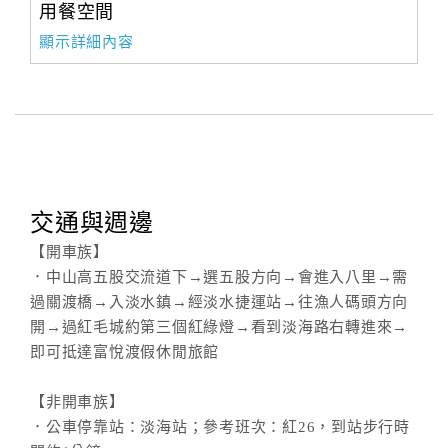
用餐空間
顯示詳細內容
交通與週邊
【開車族】
．中山高五股交流道下→選五股方向→會進入八里→需
過關渡橋→入淡水鎮→經淡水捷運站→往漁人碼頭方向
開→過紅毛城約第三個紅綠燈→看到淡海路右轉進來→
即可抵達富悅渡假休閒旅館
【非開車族】
．公車停靠站：淡海站；參考班次：紅26，到站步行時