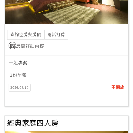
合
作
提
案
查詢空房與房價
電話訂房
房間詳細內容
飯
店
一般專案
合
作
2份早餐
不開放
2026/08/10
廠
商
合
作
經典家庭四人房