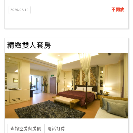
不開放
2026/08/10
客
服
聯
絡
單
精緻雙人套房
Line
線
上
客
服
紅
利
查
查詢空房與房價
電話訂房
詢