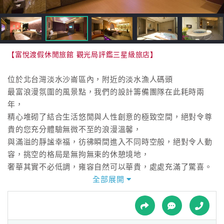
接
跟
飯
店
訂
【富悅渡假休閒旅館 觀光局評鑑三星級旅店】
房
HOT
位於北台灣淡水沙崙區內，附近的淡水漁人碼頭
最富浪漫氛圍的風景點，我們的設計籌備團隊在此耗時兩
年，
特
精心堆砌了結合生活悠閒與人性創意的極致空間，絕對令尊
色
貴的您充分體驗無微不至的浪漫溫馨，
民
與滿溢的靜謐幸福，彷彿瞬間進入不同時空般，絕對令人動
宿
容，挑空的格局是無拘無束的休憩境地，
奢華其實不必低調，雍容自然可以華貴，處處充滿了驚喜。
全部展開
全
本館多達30款特殊風格，設計感強烈且多樣，完全能滿足追
球
求都會時尚的現代消費群，
租
車
搭配採自然不拘素的開放空間浴室，專業充分的SPA設施