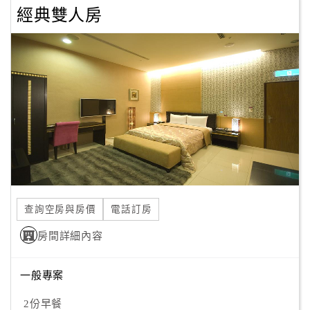
經典雙人房
顧
客
滿
意
度
訂
單
管
理
查詢空房與房價
電話訂房
房間詳細內容
會
員
帳
一般專案
戶
2份早餐