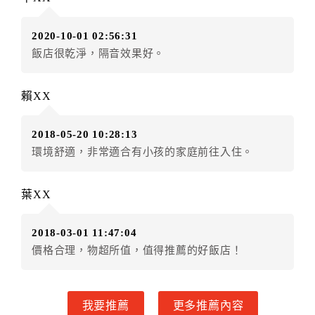
房者應補足差額。（限原訂飯店）
訂單異動後，訂單費用總計小於原訂單費用總計時，訂
2020-10-01 02:56:31
房者不得要求退其差額。（限原訂飯店）
飯店很乾淨，隔音效果好。
五、保留住宿權益(保留住房)
．訂房者因故辦理訂單異動，本飯店可接受
保留住宿金
賴XX
額3個月
限原訂飯店），異動完成後不得辦理取消退款。
（提出申辦日為保留起算日）
2018-05-20 10:28:13
．訂房者使用「保留住宿金額」時，請注意！為避免飯
環境舒適，非常適合有小孩的家庭前往入住。
店客滿，敬請及早計畫，如逾時未提出申辦，視同無條
件放棄訂單（住宿權益）。 （限原訂飯店使用）
．每筆訂單異動限定乙次，限原訂飯店，異動完成後不
葉XX
得辦理取消退款。
．訂單異動後，訂單費用總計大於原訂單費用總計時，
2018-03-01 11:47:04
訂房者應補足差額。 限原訂飯店
價格合理，物超所值，值得推薦的好飯店！
．訂單異動後，訂單費用總計小於原訂單費用總計時，
訂房者不得要求退其差額。限原訂飯店
六、取消訂單
我要推薦
更多推薦內容