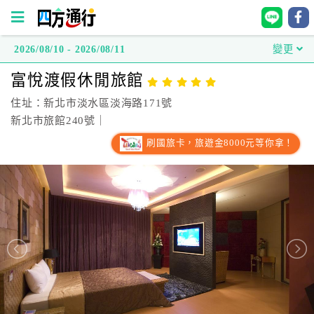
2026/08/10 - 2026/08/11
變更
四
富悅渡假休閒旅館
方
通
住址：新北市淡水區淡海路171號
行
新北市旅館240號｜
訂
刷國旅卡，旅遊金8000元等你拿！
房
台
灣
訂
房
直