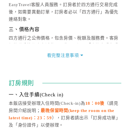
EasyTravel客服人員服務。訂房者於四方通行交易完成
後，如需要異動訂單，訂房者必以「四方通行」為優先
連絡對象。
三、價格內容
四方通行之公佈價格，包含房價、稅額及服務費。客房
價格隨季節及人文活動而異動，以選項「查詢空房與房
價」之當日價格為標準。
看完整注意事項
四、訂單異動
訂房成功後，訂房者如需異動內容，須於住房前在四方
通行「客服聯絡單」提出申辦，四方通行
恕不接受以電
訂房規則
話方式異動
訂單。
※非客服時間之申辦異動，皆為次日計算及辦理。
一、入住手續(Check in)
五、客服時間
本飯店接受辦理入住時間(Check-in)為
18：00後
（請見
房間介紹說明；
最晚保留時間(keep the room on the
週一至週日，上午9:00～晚上6:00
latest time)：23：59
），訂房者請出示「訂房成功單」
六、聯絡方式
及「身份證件」以便辦理。