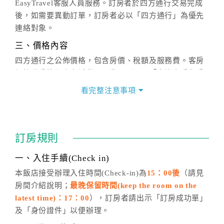
EasyTravel客服人員服務。訂房者於四方通行交易完成
後，如需要異動訂單，訂房者必以「四方通行」為優先
連絡對象。
三、價格內容
四方通行之公佈價格，包含房價、稅額及服務費。客房
價格隨季節及人文活動而異動，以選項「查詢空房與房
價」之當日價格為標準。
看完整注意事項
四、訂單異動
訂房成功後，訂房者如需異動內容，須於住房前在四方
通行「客服聯絡單」提出申辦，四方通行
恕不接受以電
訂房規則
話方式異動
訂單。
※非客服時間之申辦異動，皆為次日計算及辦理。
一、入住手續(Check in)
五、客服時間
本飯店接受辦理入住時間(Check-in)為
15：00後
（請見
房間介紹說明；
最晚保留時間(keep the room on the
週一至週日，上午9:00～晚上6:00
latest time)：17：00
），訂房者請出示「訂房成功單」
六、聯絡方式
及「身份證件」以便辦理。
週一至週日：
客服聯絡單
、
LINE@
、電話：