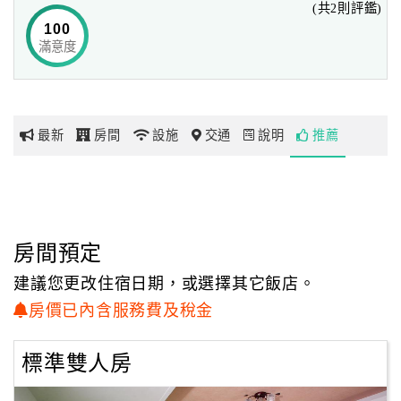
(共2則評鑑)
宿」，
100
輕鬆飽覽秀麗山海景緻，享受愜意時光，為生活增添美好回
滿意度
網
憶。
紅
帶
你
最新
房間
設施
交通
說明
推薦
玩
玩
樂
地
房間預定
圖
建議您更改住宿日期，或選擇其它飯店。
顧
房價已內含服務費及稅金
客
服
標準雙人房
務