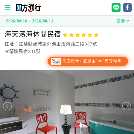
2026/08/10 - 2026/08/11
變更
四
海天濱海休閒民宿
方
通
住址：宜蘭縣頭城鎮外澳里濱海路二段387號
行
宜蘭縣民宿231號｜
訂
刷國旅卡，旅遊金8000元等你拿！
房
台
灣
訂
房
直