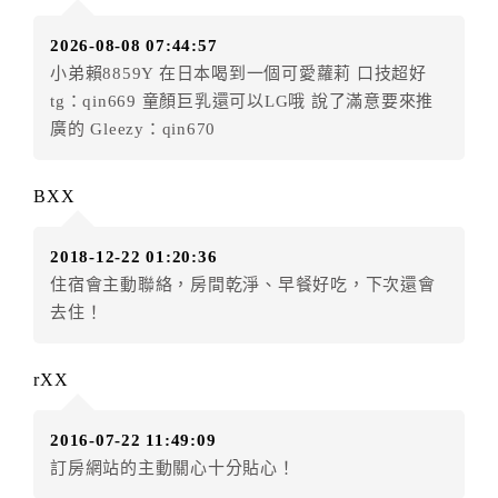
訂單異動後，訂單費用總計小於原訂單費用總計時，訂
2026-08-08 07:44:57
房者不得要求退其差額。（限原訂飯店）
小弟賴8859Y 在日本喝到一個可愛蘿莉 口技超好
五、保留住宿權益(保留住房)
tg：qin669 童顏巨乳還可以LG哦 說了滿意要來推
．訂房者因故辦理訂單異動，本飯店可接受
保留住宿金
廣的 Gleezy：qin670
額3個月
限原訂飯店），異動完成後不得辦理取消退款。
（提出申辦日為保留起算日）
BXX
．訂房者使用「保留住宿金額」時，請注意！為避免飯
店客滿，敬請及早計畫，如逾時未提出申辦，視同無條
2018-12-22 01:20:36
件放棄訂單（住宿權益）。 （限原訂飯店使用）
住宿會主動聯絡，房間乾淨、早餐好吃，下次還會
．每筆訂單異動限定乙次，限原訂飯店，異動完成後不
去住！
得辦理取消退款。
．訂單異動後，訂單費用總計大於原訂單費用總計時，
訂房者應補足差額。 限原訂飯店
rXX
．訂單異動後，訂單費用總計小於原訂單費用總計時，
訂房者不得要求退其差額。限原訂飯店
2016-07-22 11:49:09
六、取消訂單
訂房網站的主動關心十分貼心！