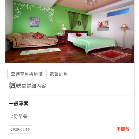
顧
客
滿
意
度
訂
單
查詢空房與房價
電話訂房
管
理
房間詳細內容
一般專案
會
員
2份早餐
帳
戶
不開放
2026/08/10