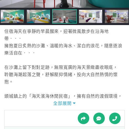
接
跟
飯
店
訂
住宿海天在寧靜的早晨醒來，迎著微風散步在沿海地
房
帶．．．
HOT
擁抱夏日炙熱的沙灘、溫暖的海水、潔白的浪花，隨意逐浪
樂活自在．．．
特
在沙灘上留下對對足跡，無限寬廣的海天景緻盡收眼底，
色
聆聽海潮起落之聲，舒解壓抑情緒，投向大自然熱情的懷
民
抱。
宿
頭城鎮上的「海天濱海休閒民宿」，擁有自然的渡假環境，
民宿主人為旅客精心佈置溫暖舒適的套房並提供完善住宿設
全部展開
全
施，讓您住的安心。
球
租
車
趁著周休假日，邀請家人及三五好友，一同造訪「海天民