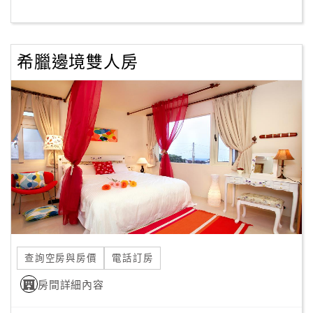
客
服
希臘邊境雙人房
聯
絡
單
Line
線
上
客
服
查詢空房與房價
電話訂房
紅
利
房間詳細內容
查
詢