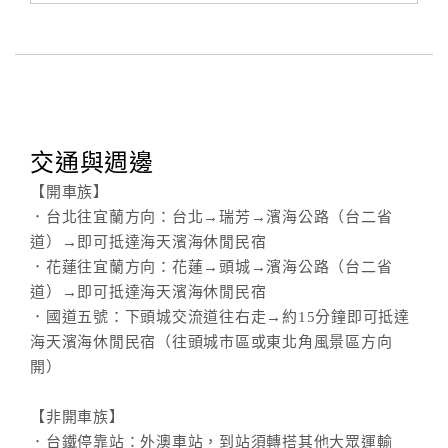
交通與週邊
【開車族】
．台北往宜蘭方向：台北→瑞芳→濱海公路（台二省
道）→即可抵達海天濱海休閒民宿
．花蓮往宜蘭方向：花蓮→頭城→濱海公路（台二省
道）→即可抵達海天濱海休閒民宿
．國道五號：下頭城交流道往右走→約15分鐘即可抵達
海天濱海休閒民宿（往頭城市區或東北角風景區方向
開）
【非開車族】
．台鐵停靠站：外澳車站，到站須轉搭其他大眾運輸