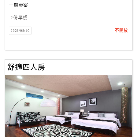
一般專案
2份早餐
訂
房
不開放
2026/08/10
Q&A
國
旅
舒適四人房
卡
訂
房
請
款
收
據