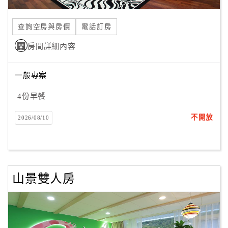
合
作
查詢空房與房價
電話訂房
提
房間詳細內容
案
一般專案
飯
店
4份早餐
合
不開放
2026/08/10
作
廠
商
山景雙人房
合
作