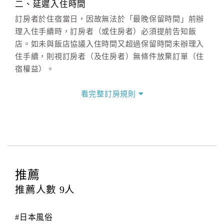
二、延遲入住時間
(07)9682715 。
訂房者於住宿當日，因故無法於「最晚保留時間」前辦
理入住手續時，訂房者（或住房者）必須提前告知飯
店。如未與飯店協議入住時間又超過保留時間未辦理入
住手續，則視訂房者（及住房者）無條件放棄訂單（住
宿權益）。
三、退房手續(Check out)
看完整訂房規則
本飯店退房時間(Check-out)為 （
11：00前
），訂房者
與飯店之其他交易﹝如續住、加床、餐費、小費、電話
費...等﹞所發生之費用，必須與飯店現場結清。
四、訂單異動
訂房者應於
入住前15日
（不含入住當日）提出申辦，如
未提出申辦不得異動訂單。
推薦
每筆訂單異動限定
乙
次，限原訂飯店，異動完成後不得
推薦人數
9
人
辦理取消退款。
訂單異動後，訂單費用總計大於原訂單費用總計時，訂
#日本風俗
房者應補足差額。（限原訂飯店）