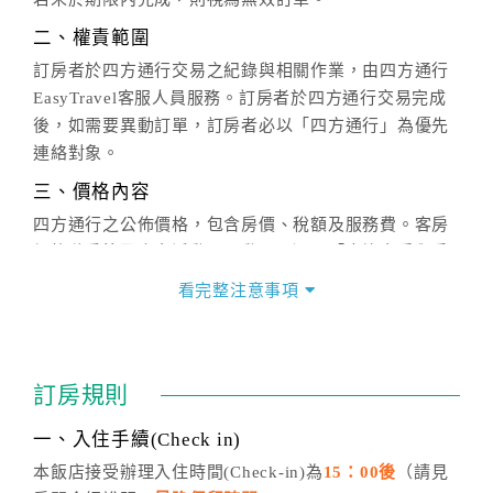
二、權責範圍
訂房者於四方通行交易之紀錄與相關作業，由四方通行
EasyTravel客服人員服務。訂房者於四方通行交易完成
後，如需要異動訂單，訂房者必以「四方通行」為優先
連絡對象。
三、價格內容
四方通行之公佈價格，包含房價、稅額及服務費。客房
價格隨季節及人文活動而異動，以選項「查詢空房與房
價」之當日價格為標準。
看完整注意事項
四、訂單異動
訂房成功後，訂房者如需異動內容，須於住房前在四方
通行「客服聯絡單」提出申辦，四方通行
恕不接受以電
訂房規則
話方式異動
訂單。
※非客服時間之申辦異動，皆為次日計算及辦理。
一、入住手續(Check in)
五、客服時間
本飯店接受辦理入住時間(Check-in)為
15：00後
（請見