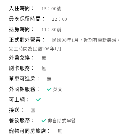
旅
伴
入住時間：
15：00後
計
最晚保留時間：
22：00
劃
退房時間：
11：30前
正式對外營業：
民國98年1月，近期有重新裝潢，
商
完工時間為民國106年1月
品
宣
外幣兌換：
無
傳
刷卡服務：
無
單車可進房：
無
外國語服務：
英文
可上網：
接送：
無
餐飲服務：
非自助式早餐
寵物可同房旅店：
無