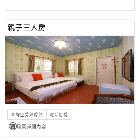
客
服
親子三人房
聯
絡
單
Line
線
上
客
服
查詢空房與房價
電話訂房
紅
利
房間詳細內容
查
詢