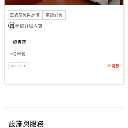
合
作
查詢空房與房價
電話訂房
提
房間詳細內容
案
一般專案
飯
店
4份早餐
合
不開放
2026/08/10
作
廠
商
合
作
設施與服務