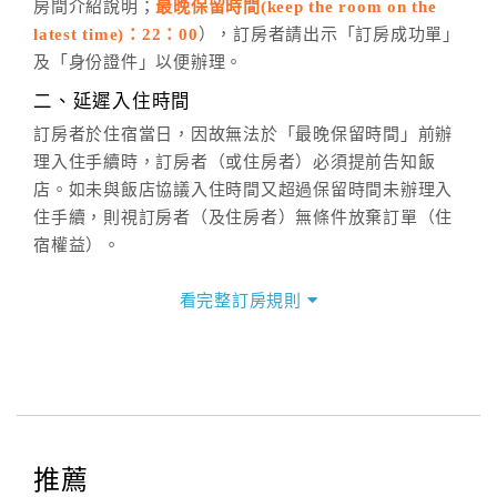
房間介紹說明；
最晚保留時間(keep the room on the
週一至週日，上午9:00～晚上6:00
latest time)：22：00
），訂房者請出示「訂房成功單」
六、聯絡方式
及「身份證件」以便辦理。
週一至週日：
客服聯絡單
、
LINE@
、電話：
二、延遲入住時間
(07)9682715 。
訂房者於住宿當日，因故無法於「最晚保留時間」前辦
理入住手續時，訂房者（或住房者）必須提前告知飯
店。如未與飯店協議入住時間又超過保留時間未辦理入
住手續，則視訂房者（及住房者）無條件放棄訂單（住
宿權益）。
三、退房手續(Check out)
看完整訂房規則
本飯店退房時間(Check-out)為 （
11：30前
），訂房者
與飯店之其他交易﹝如續住、加床、餐費、小費、電話
費...等﹞所發生之費用，必須與飯店現場結清。
四、訂單異動
訂房者應於
入住前8日
（不含入住當日）提出申辦，如未
提出申辦不得異動訂單。
推薦