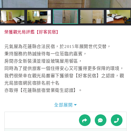
接
跟
飯
店
訂
榮獲觀光局評鑑【好客民宿】
房
HOT
元氣屋為花蓮縣合法民宿，於2015年展開世代交替，
秉持服務的熱誠接待每一位蒞臨的嘉賓，
房間亦全新裝潢並增設玻璃屋用餐區，
特
同時為了提供旅客一個住得安心又可獲得更多保障的環境，
色
我們很榮幸在觀光局嚴審下獲頒發【好客民宿】之認證，觀
民
光局旅宿網民宿排名前十名
宿
亦取得【花蓮縣旅宿營業衛生認證】。
元氣屋緊鄰著台11丙線交通十分便利，
全部展開
全
不論是海洋公園還是兆豐農場、慕谷慕魚、鳳林3D兒童親水
球
樂園、鯉魚潭、東大門夜市，
租
車
都只要短短約10~20分鐘就可到達；還有開心農場、東華大