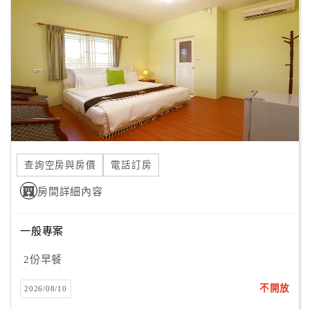
顧
客
滿
意
度
訂
單
查詢空房與房價
電話訂房
管
理
房間詳細內容
一般專案
會
員
2份早餐
帳
戶
不開放
2026/08/10