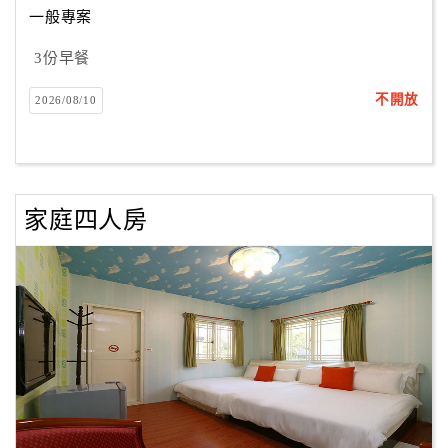
一般專案
3份早餐
訂
房
不開放
2026/08/10
Q&A
國
旅
家庭四人房
卡
訂
房
請
款
收
據