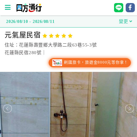
2026/08/10 - 2026/08/11
變更
四
元氣屋民宿
方
通
住址：花蓮縣壽豐鄉大學路二段63巷55-3號
行
花蓮縣民宿280號｜
訂
刷國旅卡，旅遊金8000元等你拿！
房
台
灣
訂
房
直