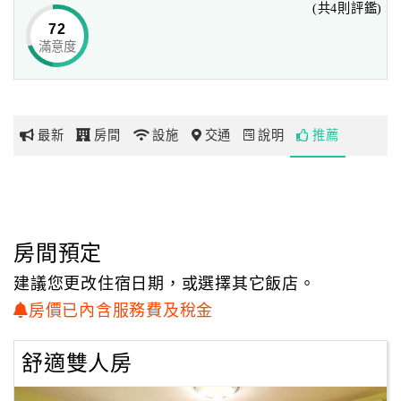
(共4則評鑑)
學、理想大地度假村、立川漁場都在約10分鐘的路程之內
72
呢！
滿意度
網
紅
元氣屋房內皆採用獨立筒彈簧床，包括法國PB哥德正三線系
帶
列，日本OSHIN天蠶絲正三線系列，
你
備有羽毛枕及乳膠枕，提供兩款枕頭任貴賓選用，讓您在舒
最新
房間
設施
交通
說明
推薦
玩
眠當中，補充滿滿的元氣再出發。
採用高標R32環保冷媒的大金冷暖空調，讓地球更健康。
玩
如果你已倦怠庸俗繁華的城市，如果你已受不了都市的紛紛
樂
擾擾，
地
房間預定
請來元氣屋享受沈醉於海岸山脈與中央山脈環抱下的悠閒，
圖
我們提供你不同於繁華都會的自然丰采；雅致的元氣屋，
建議您更改住宿日期，或選擇其它飯店。
讓您感受我見青山多嫵媚，料青山見我應如是的意境，廊外
顧
房價已內含服務費及稅金
的青山峻嶺，
客
就是您眼簾內最美的一幅畫，而您也正進入畫境……
服
舒適雙人房
務