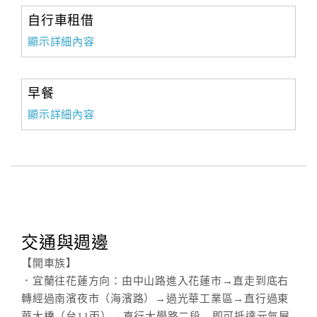
自行車租借
顯示詳細內容
早餐
顯示詳細內容
交通與週邊
【開車族】
．宜蘭往花蓮方向：由中山路進入花蓮市→直走到底右
轉經過南濱夜市（海濱路）→過光華工業區→直行過東
華大橋（台11丙）→直行大學路二段→即可抵達元氣屋