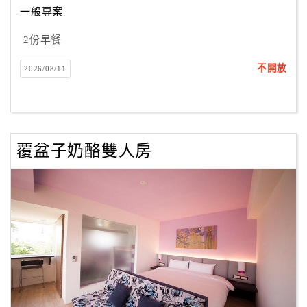
一般專案
2份早餐
訂
房
不開放
2026/08/11
Q&A
國
旅
覆盆子奶酪雙人房
卡
訂
房
請
款
收
據