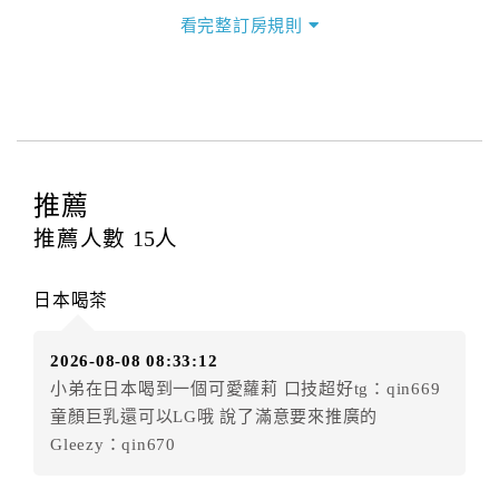
看完整訂房規則
三、退房手續(Check out)
本飯店退房時間(Check-out)為 （
11：30前
），訂房者
與飯店之其他交易﹝如續住、加床、餐費、小費、電話
費...等﹞所發生之費用，必須與飯店現場結清。
四、訂單異動
訂房者應於
入住前15日
（不含入住當日）提出申辦，如
推薦
未提出申辦不得異動訂單。
推薦人數
15
人
每筆訂單異動限定
乙
次，限原訂飯店，異動完成後不得
辦理取消退款。
日本喝茶
訂單異動後，訂單費用總計大於原訂單費用總計時，訂
房者應補足差額。（限原訂飯店）
2026-08-08 08:33:12
訂單異動後，訂單費用總計小於原訂單費用總計時，訂
小弟在日本喝到一個可愛蘿莉 口技超好tg：qin669
房者不得要求退其差額。（限原訂飯店）
童顏巨乳還可以LG哦 說了滿意要來推廣的
五、保留住宿權益(保留住房)
Gleezy：qin670
．訂房者因故辦理訂單異動，本飯店可接受
保留住宿金
額3個月
限原訂飯店），異動完成後不得辦理取消退款。