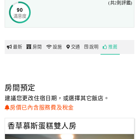
(共2則評鑑)
90
滿意度
網
紅
帶
你
最新
房間
設施
交通
說明
推薦
玩
玩
樂
地
房間預定
圖
建議您更改住宿日期，或選擇其它飯店。
顧
房價已內含服務費及稅金
客
服
香草慕斯蛋糕雙人房
務