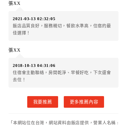
張XX
（提出申辦日為保留起算日）
．訂房者使用「保留住宿金額」時，請注意！為避免飯
2021-03-13 02:32:05
店客滿，敬請及早計畫，如逾時未提出申辦，視同無條
飯店品質良好，服務親切，餐飲水準高，住宿的最
件放棄訂單（住宿權益）。 （限原訂飯店使用）
佳選擇！
．每筆訂單異動限定乙次，限原訂飯店，異動完成後不
得辦理取消退款。
．訂單異動後，訂單費用總計大於原訂單費用總計時，
張XX
訂房者應補足差額。 限原訂飯店
．訂單異動後，訂單費用總計小於原訂單費用總計時，
2018-10-13 04:31:06
訂房者不得要求退其差額。限原訂飯店
住宿會主動聯絡，房間乾淨、早餐好吃，下次還會
六、取消訂單
去住！
訂房者因故取消訂單辦理退款，依下列標準申辦：
◎住房日14天前辦理者，訂單費用扣除總計20%為手續
我要推薦
更多推薦內容
費
◎住房日7天前辦理者，訂單費用扣除總計25%為手續費
◎住房日4天前辦理者，訂單費用扣除總計40%為手續費
「本網站位在台灣，網站資料由飯店提供，營業人名稱 :
◎住房日1天前辦理者，訂單費用扣除總計60%為手續費