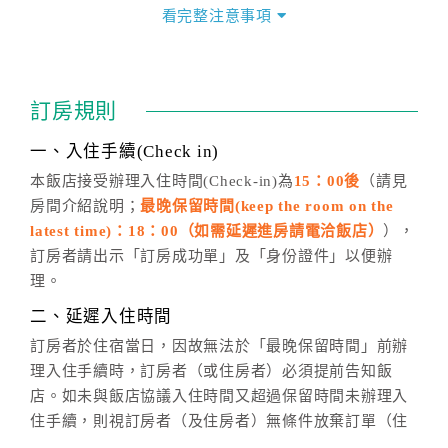
價」之當日價格為標準。
看完整注意事項
四、訂單異動
訂房成功後，訂房者如需異動內容，須於住房前在四方
通行「客服聯絡單」提出申辦，四方通行
恕不接受以電
訂房規則
話方式異動
訂單。
※非客服時間之申辦異動，皆為次日計算及辦理。
一、入住手續(Check in)
五、客服時間
本飯店接受辦理入住時間(Check-in)為
15：00後
（請見
房間介紹說明；
最晚保留時間(keep the room on the
週一至週日，上午9:00～晚上6:00
latest time)：18：00（如需延遲進房請電洽飯店）
），
六、聯絡方式
訂房者請出示「訂房成功單」及「身份證件」以便辦
週一至週日：
客服聯絡單
、
LINE@
、電話：
理。
(07)9682715 。
二、延遲入住時間
訂房者於住宿當日，因故無法於「最晚保留時間」前辦
理入住手續時，訂房者（或住房者）必須提前告知飯
店。如未與飯店協議入住時間又超過保留時間未辦理入
住手續，則視訂房者（及住房者）無條件放棄訂單（住
宿權益）。