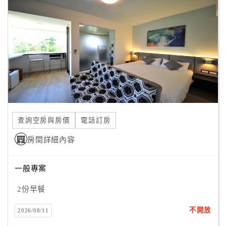
顧
客
滿
意
度
訂
單
查詢空房與房價
電話訂房
管
理
房間詳細內容
一般專案
會
員
2份早餐
帳
戶
不開放
2026/08/11