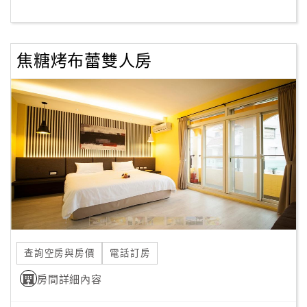
客
服
焦糖烤布蕾雙人房
聯
絡
單
Line
線
上
客
服
查詢空房與房價
電話訂房
紅
利
房間詳細內容
查
詢