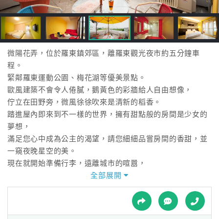
接
跟
飯
店
訂
微陽花弄，位於羅東鎮郊區，離羅東觀光夜市約五分鐘車
房
程。
HOT
緊鄰羅東運動公園、梅花湖等優美景點。
歐風建築不會令人倦膩，鵝黃色的彩牆給人自由想像，
佇立在田野旁，微風徐徐吹來是清新的稻香。
特
踏進屋內即來到不一樣的世界，擁有甜點般的房間是少女的
色
夢想，
民
滿足您心中成為公主的渴望，請您細細品嘗房間的香甜，並
宿
一窺夜晚星空的美。
現在就開始準備行李，遠離城市的喧囂，
來這裡走一走與您的三五好友一起重溫回憶的感動。
全部展開
全
微陽花弄滿心期盼您的到來。
球
租
車