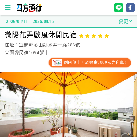
2026/08/11 - 2026/08/12
變更
四
微陽花弄歐風休閒民宿
方
通
住址：宜蘭縣冬山鄉水井一路283號
行
宜蘭縣民宿1054號｜
訂
刷國旅卡，旅遊金8000元等你拿！
房
台
灣
訂
房
直