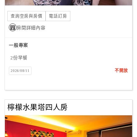
合
作
查詢空房與房價
電話訂房
提
房間詳細內容
案
一般專案
飯
店
2份早餐
合
不開放
2026/08/11
作
廠
商
檸檬水果塔四人房
合
作