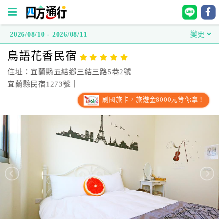
2026/08/10 - 2026/08/11
變更
四
鳥語花香民宿
方
通
住址：宜蘭縣五結鄉三結三路5巷2號
行
宜蘭縣民宿1273號｜
訂
刷國旅卡，旅遊金8000元等你拿！
房
台
灣
訂
房
直