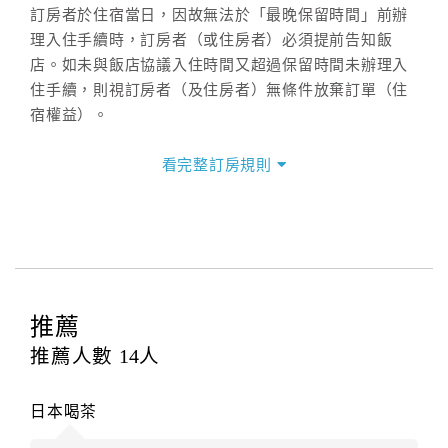
訂房者於住宿當日，因故無法於「最晚保留時間」前辦
理入住手續時，訂房者（或住房者）必須提前告知飯
店。如未與飯店協議入住時間又超過保留時間未辦理入
住手續，則視訂房者（及住房者）無條件放棄訂單（住
宿權益）。
三、退房手續(Check out)
看完整訂房規則
本飯店退房時間(Check-out)為 （
11：00前
），訂房者
與飯店之其他交易﹝如續住、加床、餐費、小費、電話
費...等﹞所發生之費用，必須與飯店現場結清。
四、訂單異動
訂房者應於
入住前8日
（不含入住當日）提出申辦，如未
提出申辦不得異動訂單。
推薦
每筆訂單異動限定
乙
次，限原訂飯店，異動完成後不得
推薦人數
14
人
辦理取消退款。
訂單異動後，訂單費用總計大於原訂單費用總計時，訂
日本喝茶
房者應補足差額。（限原訂飯店）
訂單異動後，訂單費用總計小於原訂單費用總計時，訂