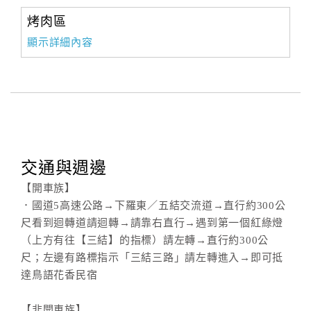
烤肉區
顯示詳細內容
交通與週邊
【開車族】
．國道5高速公路→下羅東／五結交流道→直行約300公
尺看到迴轉道請迴轉→請靠右直行→遇到第一個紅綠燈
（上方有往【三結】的指標）請左轉→直行約300公
尺；左邊有路標指示「三結三路」請左轉進入→即可抵
達鳥語花香民宿
【非開車族】