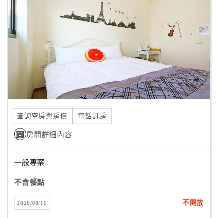
顧
客
滿
意
度
訂
單
查詢空房與房價
電話訂房
管
理
房間詳細內容
一般專案
會
員
不含餐點
帳
戶
不開放
2026/08/10