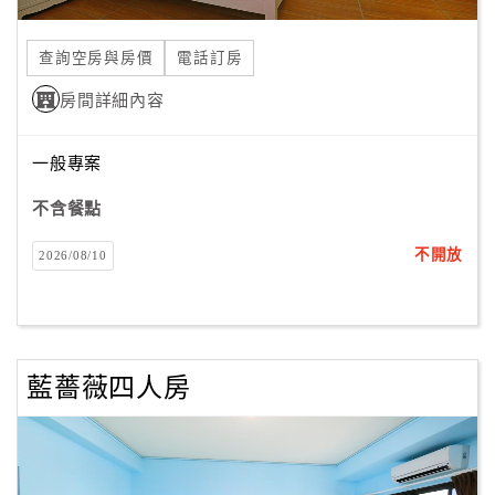
合
作
查詢空房與房價
電話訂房
提
房間詳細內容
案
一般專案
飯
店
不含餐點
合
不開放
2026/08/10
作
廠
商
藍薔薇四人房
合
作