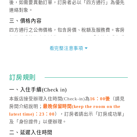
後，如需要異動訂單，訂房者必以「四方通行」為優先
連絡對象。
三、價格內容
四方通行之公佈價格，包含房價、稅額及服務費。客房
價格隨季節及人文活動而異動，以選項「查詢空房與房
價」之當日價格為標準。
看完整注意事項
四、訂單異動
訂房成功後，訂房者如需異動內容，須於住房前在四方
通行「客服聯絡單」提出申辦，四方通行
恕不接受以電
訂房規則
話方式異動
訂單。
※非客服時間之申辦異動，皆為次日計算及辦理。
一、入住手續(Check in)
五、客服時間
本飯店接受辦理入住時間(Check-in)為
16：00後
（請見
房間介紹說明；
最晚保留時間(keep the room on the
週一至週日，上午9:00～晚上6:00
latest time)：23：00
），訂房者請出示「訂房成功單」
六、聯絡方式
及「身份證件」以便辦理。
週一至週日：
客服聯絡單
、
LINE@
、電話：
二、延遲入住時間
(07)9682715 。