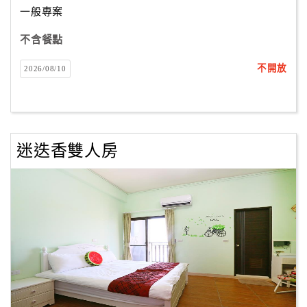
一般專案
不含餐點
訂
房
不開放
2026/08/10
Q&A
國
旅
迷迭香雙人房
卡
訂
房
請
款
收
據