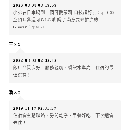
2026-08-08 08:19:59
房者不得要求退其差額。（限原訂飯店）
小弟在日本喝到一個可愛蘿莉 口技超好tg：qin669
五、保留住宿權益(保留住房)
童顏巨乳還可以LG哦 說了滿意要來推廣的
．訂房者因故辦理訂單異動，本飯店可接受
保留住宿金
Gleezy：qin670
額3個月
限原訂飯店），異動完成後不得辦理取消退款。
（提出申辦日為保留起算日）
王XX
．訂房者使用「保留住宿金額」時，請注意！為避免飯
店客滿，敬請及早計畫，如逾時未提出申辦，視同無條
2022-08-03 02:32:12
件放棄訂單（住宿權益）。 （限原訂飯店使用）
飯店品質良好，服務親切，餐飲水準高，住宿的最
．每筆訂單異動限定乙次，限原訂飯店，異動完成後不
佳選擇！
得辦理取消退款。
．訂單異動後，訂單費用總計大於原訂單費用總計時，
訂房者應補足差額。 限原訂飯店
潘XX
．訂單異動後，訂單費用總計小於原訂單費用總計時，
訂房者不得要求退其差額。限原訂飯店
2019-11-17 02:31:37
六、取消訂單
住宿會主動聯絡，房間乾淨、早餐好吃，下次還會
去住！
訂房者因故取消訂單辦理退款，依下列標準申辦：