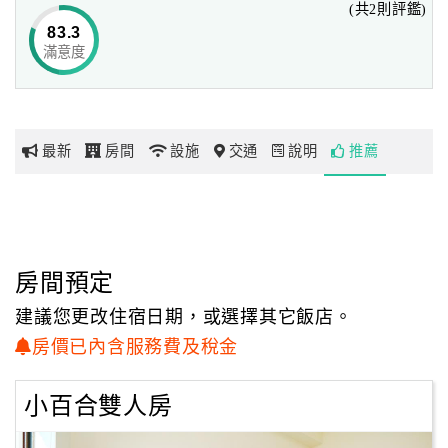
(共2則評鑑)
83.3
滿意度
網
紅
帶
你
最新
房間
設施
交通
說明
推薦
玩
玩
樂
地
房間預定
圖
建議您更改住宿日期，或選擇其它飯店。
顧
房價已內含服務費及稅金
客
服
小百合雙人房
務