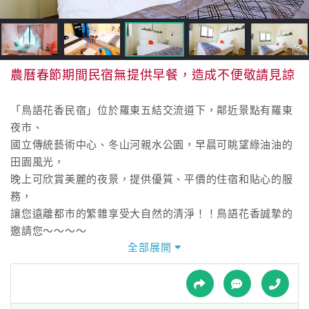
接
跟
飯
店
訂
農曆春節期間民宿無提供早餐，造成不便敬請見諒
房
HOT
「鳥語花香民宿」位於羅東五結交流道下，鄰近景點有羅東
夜市、
國立傳統藝術中心、冬山河親水公園，早晨可眺望綠油油的
特
田園風光，
色
晚上可欣賞美麗的夜景，提供優質、平價的住宿和貼心的服
民
務，
宿
讓您遠離都市的繁雜享受大自然的清淨！！鳥語花香誠摯的
邀請您～～～～
全部展開
全
球
租
車