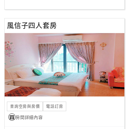
客
服
風信子四人套房
聯
絡
單
Line
線
上
客
服
查詢空房與房價
電話訂房
紅
利
房間詳細內容
查
詢