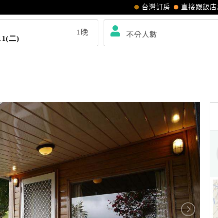
台灣訂房
直接跟飯店
1
晚
11(二)