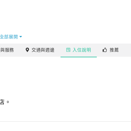
全部展開
施
與服務
交通
與週邊
入住
說明
推薦
店。