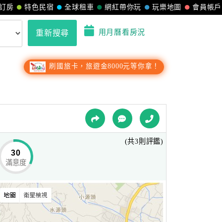
訂房
特色民宿
全球租車
網紅帶你玩
玩樂地圖
會員帳戶
用月曆看房況
重新搜尋
刷國旅卡，旅遊金8000元等你拿！
(共3則評鑑)
30
滿意度