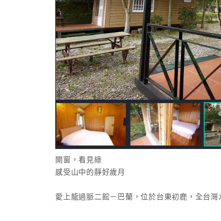
開窗，看見綠
感受山中的靜好歲月
愛上龍過脈二館－巴蘭，位於台東初鹿，全台灣