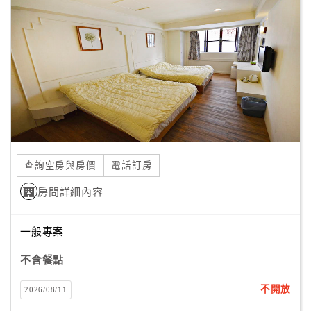
顧
客
滿
意
度
訂
單
查詢空房與房價
電話訂房
管
理
房間詳細內容
一般專案
會
員
不含餐點
帳
戶
不開放
2026/08/11