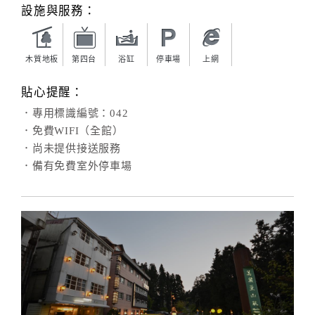
旅
設施與服務：
伴
計
劃
木質地板
第四台
浴缸
停車場
上網
貼心提醒：
商
．專用標識編號：042
品
．免費WIFI（全館）
宣
．尚未提供接送服務
傳
．備有免費室外停車場