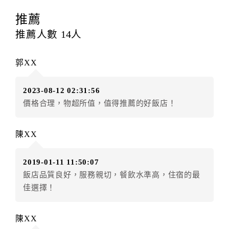
訂房者應於
入住前6日
（不含入住當日）提出申辦，如未
提出申辦不得異動訂單。
推薦
每筆訂單異動限定
乙
次，限原訂飯店，異動完成後不得
推薦人數
14
人
辦理取消退款。
訂單異動後，訂單費用總計大於原訂單費用總計時，訂
郭XX
房者應補足差額。（限原訂飯店）
訂單異動後，訂單費用總計小於原訂單費用總計時，訂
2023-08-12 02:31:56
房者不得要求退其差額。（限原訂飯店）
價格合理，物超所值，值得推薦的好飯店！
五、保留住宿權益(保留住房)
．訂房者因故辦理訂單異動，本飯店可接受
保留住宿金
陳XX
額3個月
限原訂飯店），異動完成後不得辦理取消退款。
（提出申辦日為保留起算日）
2019-01-11 11:50:07
．訂房者使用「保留住宿金額」時，請注意！為避免飯
飯店品質良好，服務親切，餐飲水準高，住宿的最
店客滿，敬請及早計畫，如逾時未提出申辦，視同無條
佳選擇！
件放棄訂單（住宿權益）。 （限原訂飯店使用）
．每筆訂單異動限定乙次，限原訂飯店，異動完成後不
得辦理取消退款。
陳XX
．訂單異動後，訂單費用總計大於原訂單費用總計時，