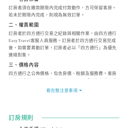
訂房者須在繳款期限內完成付款動作，方可保留客房。
若未於期限內完成，則視為無效訂單。
二、權責範圍
訂房者於四方通行交易之紀錄與相關作業，由四方通行
EasyTravel客服人員服務。訂房者於四方通行交易完成
後，如需要異動訂單，訂房者必以「四方通行」為優先
連絡對象。
三、價格內容
四方通行之公佈價格，包含房價、稅額及服務費。客房
價格隨季節及人文活動而異動，以選項「查詢空房與房
價」之當日價格為標準。
看完整注意事項
四、訂單異動
訂房成功後，訂房者如需異動內容，須於住房前在四方
通行「客服聯絡單」提出申辦，四方通行
恕不接受以電
訂房規則
話方式異動
訂單。
※非客服時間之申辦異動，皆為次日計算及辦理。