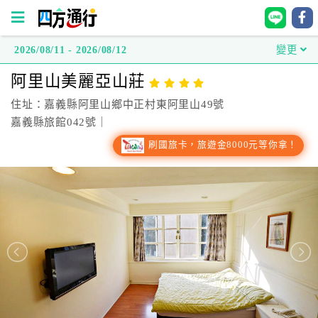
2026/08/11 - 2026/08/12
變更
四
阿里山美麗亞山莊
方
通
住址：嘉義縣阿里山鄉中正村東阿里山49號
行
嘉義縣旅館042號｜
訂
刷國旅卡，旅遊金8000元等你拿！
房
台
灣
訂
房
直