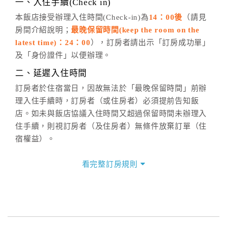
一、入住手續(Check in)
五、客服時間
本飯店接受辦理入住時間(Check-in)為
14：00後
（請見
房間介紹說明；
最晚保留時間(keep the room on the
週一至週日，上午9:00～晚上6:00
latest time)：24：00
），訂房者請出示「訂房成功單」
六、聯絡方式
及「身份證件」以便辦理。
週一至週日：
客服聯絡單
、
LINE@
、電話：
二、延遲入住時間
(07)9682715 。
訂房者於住宿當日，因故無法於「最晚保留時間」前辦
理入住手續時，訂房者（或住房者）必須提前告知飯
店。如未與飯店協議入住時間又超過保留時間未辦理入
住手續，則視訂房者（及住房者）無條件放棄訂單（住
宿權益）。
三、退房手續(Check out)
看完整訂房規則
本飯店退房時間(Check-out)為 （
10：00前
），訂房者
與飯店之其他交易﹝如續住、加床、餐費、小費、電話
費...等﹞所發生之費用，必須與飯店現場結清。
四、訂單異動