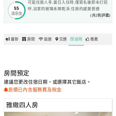
可能住宿人多,當日入住時,僅簽名後即未打招
緊接著吉野櫻、八重櫻的粉嫩姿色上演，
55
呼,浴室的玻璃未擦乾淨,住房的感覺普通
加上扣人心弦的夕陽美景、雲潭奇景，更是讓人流連忘。
滿意度
網
(共2則評鑑)
紅
地處大阿里山風景區，想要有一趟最特別、最深度、精采的
帶
阿里山之旅，
你
選擇阿里山飯店美麗亞山莊，將是您最正確的選擇。
最新
房間
設施
交通
說明
推薦
玩
安全設施完善，停車場寬敞，讓人住的安心，舒適，流連忘
返。
玩
阿里山飯店美麗亞山莊安全設施最完善，
樂
不論是消防安全設備、各項逃生設施，都經過相關單位鑑定
地
房間預定
合格，
圖
並有旅客平安保險，讓您住的安心，玩得開心，享受一趟感
建議您更改住宿日期，或選擇其它飯店。
性的阿里山之旅，
顧
房價已內含服務費及稅金
阿里山飯店美麗亞山莊經中華民國旅館商業同業公會評定為
客
合法旅館及榮獲省籍衛生優良店。
服
雅緻四人房
務