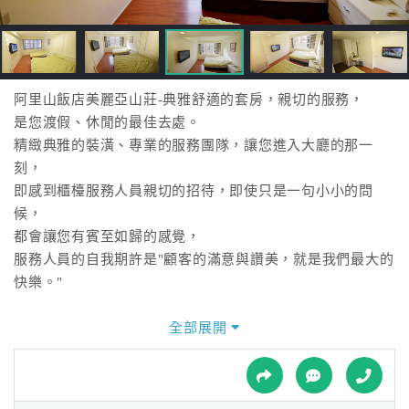
接
跟
飯
店
訂
阿里山飯店美麗亞山莊-典雅舒適的套房，親切的服務，
房
是您渡假、休閒的最佳去處。
HOT
精緻典雅的裝潢、專業的服務團隊，讓您進入大廳的那一
刻，
即感到櫃檯服務人員親切的招待，即使只是一句小小的問
特
候，
色
都會讓您有賓至如歸的感覺，
民
服務人員的自我期許是"顧客的滿意與讚美，就是我們最大的
宿
快樂。"
阿里山飯店美麗亞山莊提供住宿、休閒，雙人套房、家族套
全部展開
全
房、團體套房，
球
讓您住得舒適又溫馨。
租
車
四季美景如詩似畫：冬末春初，山櫻迫不及待綻露花朵；