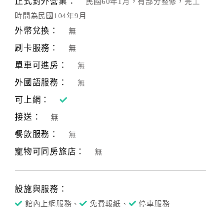
正式對外營業：
民國60年1月，有部分整修，完工
合
時間為民國104年9月
作
外幣兌換：
無
提
案
刷卡服務：
無
單車可進房：
無
飯
外國語服務：
無
店
可上網：
合
接送：
作
無
餐飲服務：
無
寵物可同房旅店：
廠
無
商
合
作
設施與服務：
館內上網服務、
免費報紙、
停車服務