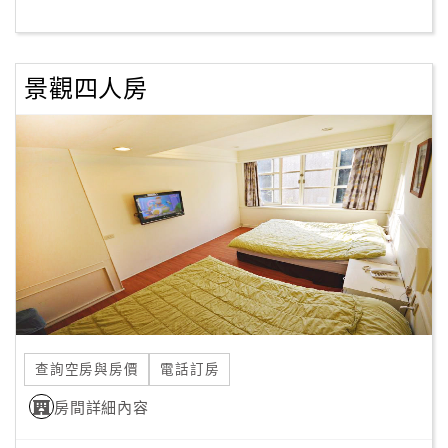
客
服
景觀四人房
聯
絡
單
Line
線
上
客
服
查詢空房與房價
電話訂房
紅
利
房間詳細內容
查
詢