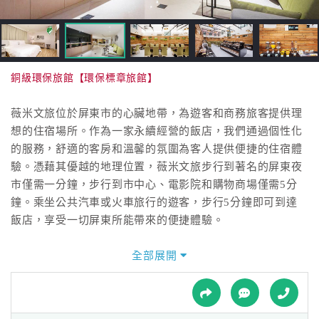
接
跟
飯
店
訂
銅級環保旅館【環保標章旅館】
房
HOT
薇米文旅位於屏東市的心臟地帶，為遊客和商務旅客提供理
想的住宿場所。作為一家永續經營的飯店，我們通過個性化
的服務，舒適的客房和溫馨的氛圍為客人提供便捷的住宿體
特
驗。憑藉其優越的地理位置，薇米文旅步行到著名的屏東夜
色
市僅需一分鐘，步行到市中心、電影院和購物商場僅需5分
民
鐘。乘坐公共汽車或火車旅行的遊客，步行5分鐘即可到達
宿
飯店，享受一切屏東所能帶來的便捷體驗。
Located in the heart of Pingtung City,Wemeet Hotel offers
全部展開
全
the perfect accommodation for visitors and business
球
travelers. As a family-owned hotel, we create great
租
車
experiences for our guests by offering personal service,