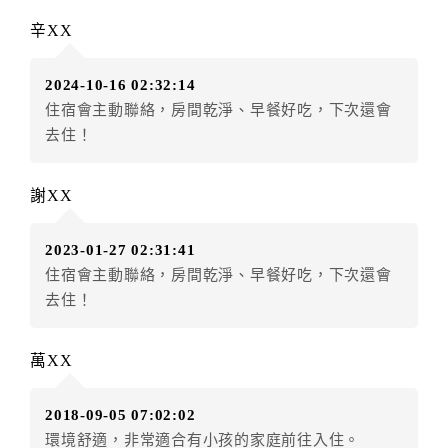
訂單異動後，訂單費用總計大於原訂單費用總計時，訂
辛XX
房者應補足差額。（限原訂飯店）
訂單異動後，訂單費用總計小於原訂單費用總計時，訂
2024-10-16 02:32:14
房者不得要求退其差額。（限原訂飯店）
住宿會主動聯絡，房間乾淨、早餐好吃，下次還會
五、保留住宿權益(保留住房)
去住！
．訂房者因故辦理訂單異動，本飯店可接受
保留住宿金
額3個月
限原訂飯店），異動完成後不得辦理取消退款。
謝XX
（提出申辦日為保留起算日）
．訂房者使用「保留住宿金額」時，請注意！為避免飯
2023-01-27 02:31:41
店客滿，敬請及早計畫，如逾時未提出申辦，視同無條
住宿會主動聯絡，房間乾淨、早餐好吃，下次還會
件放棄訂單（住宿權益）。 （限原訂飯店使用）
去住！
．每筆訂單異動限定乙次，限原訂飯店，異動完成後不
得辦理取消退款。
．訂單異動後，訂單費用總計大於原訂單費用總計時，
萬XX
訂房者應補足差額。 限原訂飯店
．訂單異動後，訂單費用總計小於原訂單費用總計時，
2018-09-05 07:02:02
訂房者不得要求退其差額。限原訂飯店
環境舒適，非常適合有小孩的家庭前往入住。