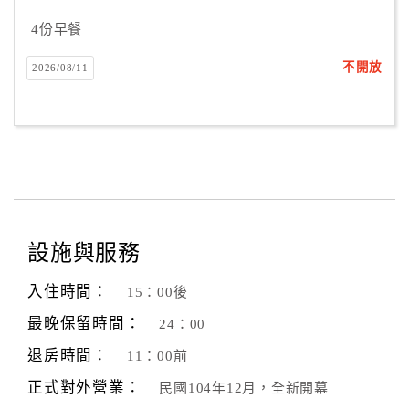
合
4份早餐
作
提
不開放
2026/08/11
案
飯
店
合
作
設施與服務
廠
入住時間：
15：00後
商
最晚保留時間：
合
24：00
作
退房時間：
11：00前
正式對外營業：
民國104年12月，全新開幕