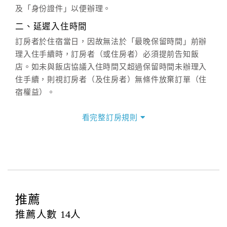
六、聯絡方式
及「身份證件」以便辦理。
週一至週日：
客服聯絡單
、
LINE@
、電話：
二、延遲入住時間
(07)9682715 。
訂房者於住宿當日，因故無法於「最晚保留時間」前辦
理入住手續時，訂房者（或住房者）必須提前告知飯
店。如未與飯店協議入住時間又超過保留時間未辦理入
住手續，則視訂房者（及住房者）無條件放棄訂單（住
宿權益）。
三、退房手續(Check out)
看完整訂房規則
本飯店退房時間(Check-out)為 （
11：00前
），訂房者
與飯店之其他交易﹝如續住、加床、餐費、小費、電話
費...等﹞所發生之費用，必須與飯店現場結清。
四、訂單異動
訂房者應於
入住前2日
（不含入住當日）提出申辦，如未
提出申辦不得異動訂單。
推薦
每筆訂單異動限定
乙
次，限原訂飯店，異動完成後不得
推薦人數
14
人
辦理取消退款。