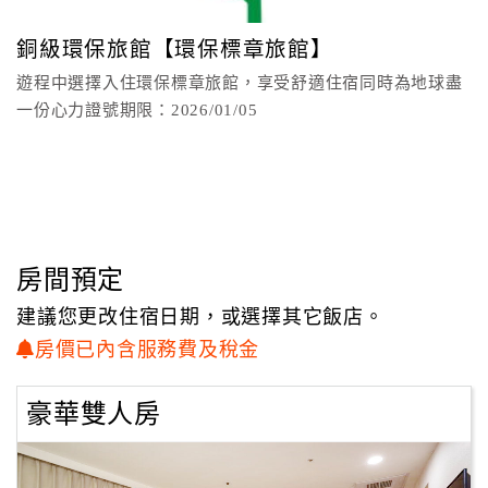
minute walk from the hotel you can also find Starbucks,
顧
Cold Stone Creamery, and other Western and Asian food
銅級環保旅館【環保標章旅館】
客
options. Our staff at the front desk is very knowledgeable
遊程中選擇入住環保標章旅館，享受舒適住宿同時為地球盡
滿
and ready to help you choose a restaurant and arrange for
一份心力證號期限：2026/01/05
意
transportation. Just ask!
度
在屏東周邊有許多旅遊景點，包括屏東夜市，公園和許多美
麗的佛教寺廟。環球購物中心內有一個全新的電影院，飯店
訂
周圍也有許多酒吧供您在那裡喝上一杯！屏東縣最熱門的旅
單
遊景點是墾丁國家公園，在那裡有可供您花上一整天享受的
管
房間預定
美麗海灘。我們很樂意為您安排交通，讓您可以在海灘度過
理
難忘的一天！
建議您更改住宿日期，或選擇其它飯店。
房價已內含服務費及稅金
There are many sites to see around Pingtung including the
會
night market, parks, and numerous beautiful Buddhist
員
豪華雙人房
temples. There is a brand new movie theater located inside
帳
the Global Mall and there are also many bars around the
戶
hotel to grab a drink! The top tourist attraction in Pingtung