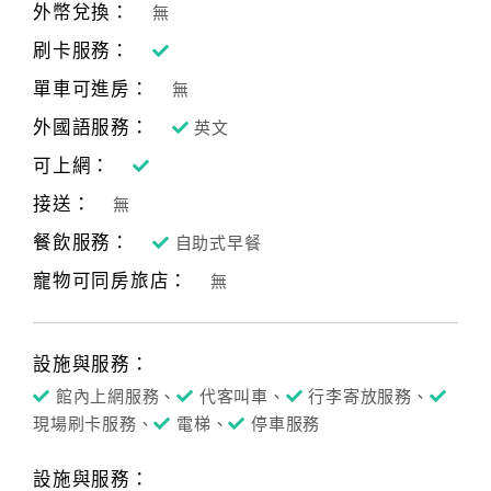
旅
外幣兌換：
無
伴
刷卡服務：
計
劃
單車可進房：
無
外國語服務：
英文
商
可上網：
品
接送：
無
宣
傳
餐飲服務：
自助式早餐
寵物可同房旅店：
無
設施與服務：
館內上網服務、
代客叫車、
行李寄放服務、
現場刷卡服務、
電梯、
停車服務
設施與服務：