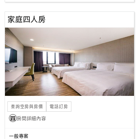
家庭四人房
訂
房
Q&A
國
旅
卡
訂
房
查詢空房與房價
電話訂房
請
款
房間詳細內容
收
據
一般專案