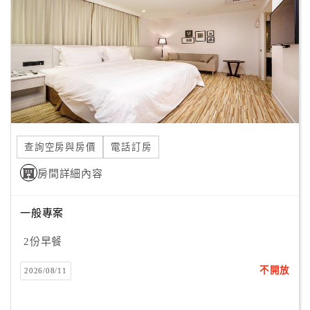
County is Kenting National Park with beautiful beaches
客
where you can spend the day. We would be happy to
服
organize transportation for you so you can spend the day at
聯
the beach!
絡
單
Line
查詢空房與房價
電話訂房
線
房間詳細內容
上
客
服
一般專案
2份早餐
紅
不開放
2026/08/11
利
查
詢