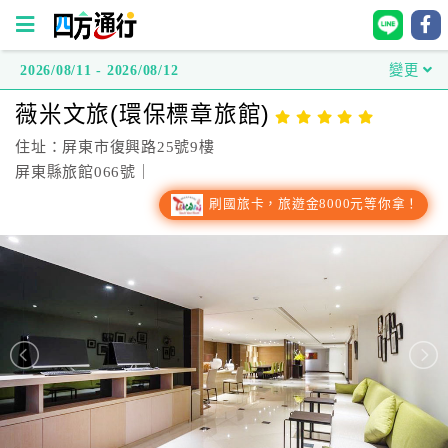
2026/08/11 - 2026/08/12
變更
四
薇米文旅(環保標章旅館)
方
通
住址：屏東市復興路25號9樓
行
屏東縣旅館066號｜
訂
刷國旅卡，旅遊金8000元等你拿！
房
台
灣
訂
房
直