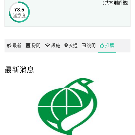
(共39則評鑑)
comfortable rooms and a warm atmosphere. With its
78.5
convenient location, Wemeet Hotel is a one minute walk to
滿意度
網
the famous Pingtung night market and just a 5 minute walk
紅
to the city center, movie theaters and shopping malls.
帶
Guests traveling by bus or train can walk to the hotel in 5
你
minutes and enjoy the proximity of everything Pingtung
最新
房間
設施
交通
說明
推薦
玩
has to offer.
著名的屏東夜市距離薇米文旅只有數步之遙。另外還有許多
玩
最新消息
特色小店和臺灣美食供您選擇。從飯店步行10分鐘，您即可
樂
找到星巴克咖啡，酷聖石冰淇淋和其他各類東西方美食。我
地
們飯店前臺的工作人員擁有非常豐富的經驗，可隨時幫您選
圖
擇一間適合的餐廳，并為您安排合理的交通路線。您所需要
做的只是開口詢問即可！
顧
客
The famous Pingtung night market is just steps away from
服
the WemeetHotel . There are hundreds of food stalls with
務
amazing Taiwanese delicacies to choose from! Within a 10-