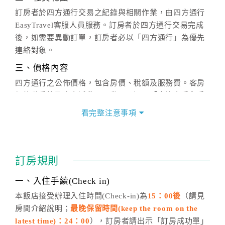
訂房者於四方通行交易之紀錄與相關作業，由四方通行
EasyTravel客服人員服務。訂房者於四方通行交易完成
後，如需要異動訂單，訂房者必以「四方通行」為優先
連絡對象。
三、價格內容
四方通行之公佈價格，包含房價、稅額及服務費。客房
價格隨季節及人文活動而異動，以選項「查詢空房與房
價」之當日價格為標準。
看完整注意事項
四、訂單異動
訂房成功後，訂房者如需異動內容，須於住房前在四方
通行「客服聯絡單」提出申辦，四方通行
恕不接受以電
訂房規則
話方式異動
訂單。
※非客服時間之申辦異動，皆為次日計算及辦理。
一、入住手續(Check in)
五、客服時間
本飯店接受辦理入住時間(Check-in)為
15：00後
（請見
房間介紹說明；
最晚保留時間(keep the room on the
週一至週日，上午9:00～晚上6:00
latest time)：24：00
），訂房者請出示「訂房成功單」