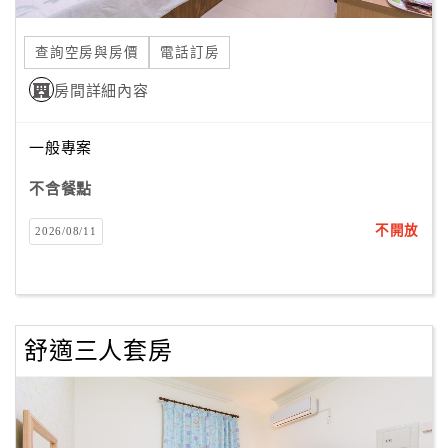
合
作
查詢空房與房價
電話訂房
提
房間詳細內容
案
一般專案
飯
店
不含餐點
合
不開放
2026/08/11
作
廠
商
舒適三人套房
合
作