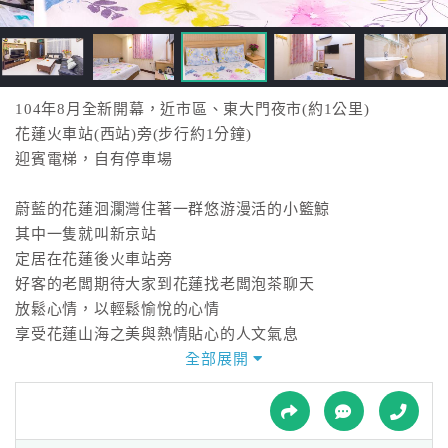
接
跟
飯
店
訂
104年8月全新開幕，近市區、東大門夜市(約1公里)
房
花蓮火車站(西站)旁(步行約1分鐘)
HOT
迎賓電梯，自有停車場
蔚藍的花蓮洄瀾灣住著一群悠游漫活的小籃鯨
特
其中一隻就叫新京站
色
定居在花蓮後火車站旁
民
好客的老闆期待大家到花蓮找老闆泡茶聊天
宿
放鬆心情，以輕鬆愉悅的心情
享受花蓮山海之美與熱情貼心的人文氣息
不管您到花蓮是商務出差、旅遊或愛上花蓮的理由是什麼
全部展開
全
到花蓮記得來新京站歇歇腳、喝杯茶～
球
一起享受花蓮之美
租
車