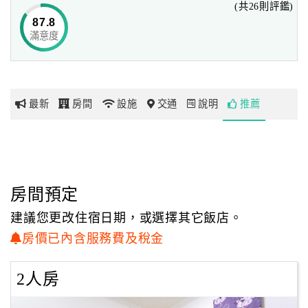
(共26則評鑑)
87.8
滿意度
網
紅
帶
你
最新
房間
設施
交通
說明
推薦
玩
玩
樂
地
房間預定
圖
建議您更改住宿日期，或選擇其它飯店。
顧
房價已內含服務費及稅金
客
服
2人房
務