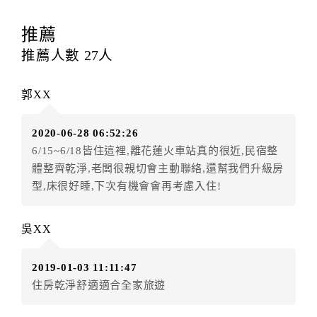
訂房者應於
入住前6日
（不含入住當日）提出申辦，如未
提出申辦不得異動訂單。
推薦
每筆訂單異動限定
乙
次，限原訂飯店，異動完成後不得
推薦人數
27
人
辦理取消退款。
訂單異動後，訂單費用總計大於原訂單費用總計時，訂
郭XX
房者應補足差額。（限原訂飯店）
訂單異動後，訂單費用總計小於原訂單費用總計時，訂
2020-06-28 06:52:26
房者不得要求退其差額。（限原訂飯店）
6/15~6/18皆住這裡,離花蓮火車站真的很近,民宿整
五、保留住宿權益(保留住房)
體整齊乾淨,老闆很親切會主動聯絡,還幫我們升級房
．訂房者因故辦理訂單異動，本飯店可接受
保留住宿金
型,床很好睡,下次有機會會再考慮入住!
額3個月
限原訂飯店），異動完成後不得辦理取消退款。
（提出申辦日為保留起算日）
吳XX
．訂房者使用「保留住宿金額」時，請注意！為避免飯
店客滿，敬請及早計畫，如逾時未提出申辦，視同無條
2019-01-03 11:11:47
件放棄訂單（住宿權益）。 （限原訂飯店使用）
住房乾淨舒適適合全家旅遊
．每筆訂單異動限定乙次，限原訂飯店，異動完成後不
得辦理取消退款。