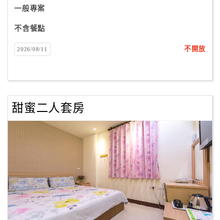
一般專案
不含餐點
訂
房
不開放
2026/08/11
Q&A
國
旅
甜蜜二人套房
卡
訂
房
請
款
收
據