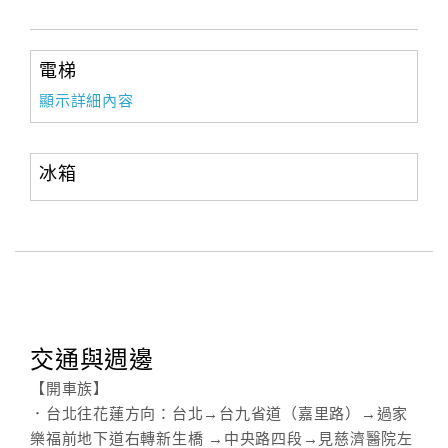
電梯
顯示詳細內容
冰箱
交通與週邊
【開車族】
．台北往花蓮方向：台北→台九省道（嘉里路）→過家
樂福前地下道右轉新生橋 →中央路四段→見慈濟醫院左