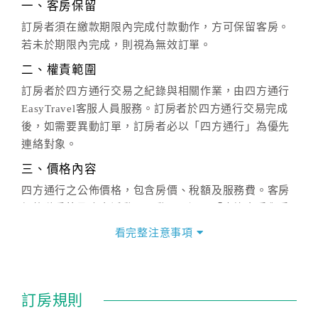
一、客房保留
訂房者須在繳款期限內完成付款動作，方可保留客房。
若未於期限內完成，則視為無效訂單。
二、權責範圍
訂房者於四方通行交易之紀錄與相關作業，由四方通行
EasyTravel客服人員服務。訂房者於四方通行交易完成
後，如需要異動訂單，訂房者必以「四方通行」為優先
連絡對象。
三、價格內容
四方通行之公佈價格，包含房價、稅額及服務費。客房
價格隨季節及人文活動而異動，以選項「查詢空房與房
價」之當日價格為標準。
看完整注意事項
四、訂單異動
訂房成功後，訂房者如需異動內容，須於住房前在四方
通行「客服聯絡單」提出申辦，四方通行
恕不接受以電
訂房規則
話方式異動
訂單。