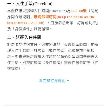
※非客服時間之申辦異動，皆為次日計算及辦理。
一、入住手續(Check in)
五、客服時間
本飯店接受辦理入住時間(Check-in)為
15：00後
（請見
房間介紹說明；
最晚保留時間(keep the room on the
週一至週日，上午9:00～晚上6:00
latest time)：21：00
），訂房者請出示「訂房成功單」
六、聯絡方式
及「身份證件」以便辦理。
週一至週日：
客服聯絡單
、
LINE@
、電話：
二、延遲入住時間
(07)9682715 。
訂房者於住宿當日，因故無法於「最晚保留時間」前辦
理入住手續時，訂房者（或住房者）必須提前告知飯
店。如未與飯店協議入住時間又超過保留時間未辦理入
住手續，則視訂房者（及住房者）無條件放棄訂單（住
宿權益）。
三、退房手續(Check out)
看完整訂房規則
本飯店退房時間(Check-out)為 （
11：00前
），訂房者
與飯店之其他交易﹝如續住、加床、餐費、小費、電話
費...等﹞所發生之費用，必須與飯店現場結清。
四、訂單異動