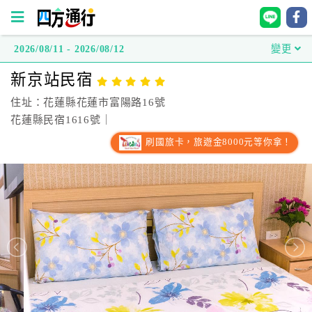
2026/08/11 - 2026/08/12
變更
四
新京站民宿
方
通
住址：花蓮縣花蓮市富陽路16號
行
花蓮縣民宿1616號｜
訂
刷國旅卡，旅遊金8000元等你拿！
房
台
灣
訂
房
直