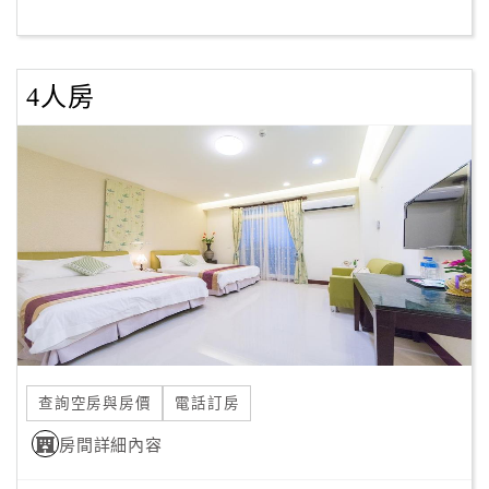
客
服
4人房
聯
絡
單
Line
線
上
客
服
查詢空房與房價
電話訂房
紅
利
房間詳細內容
查
詢