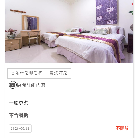
顧
客
滿
意
度
訂
單
查詢空房與房價
電話訂房
管
理
房間詳細內容
一般專案
會
員
不含餐點
帳
戶
不開放
2026/08/11