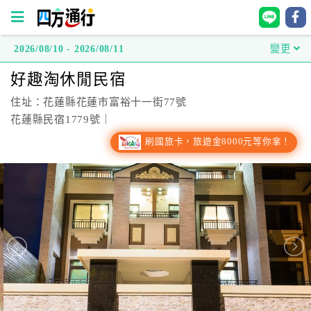
2026/08/10 - 2026/08/11
變更
四
好趣淘休閒民宿
方
通
住址：花蓮縣花蓮市富裕十一街77號
行
花蓮縣民宿1779號｜
訂
刷國旅卡，旅遊金8000元等你拿！
房
台
灣
訂
房
直