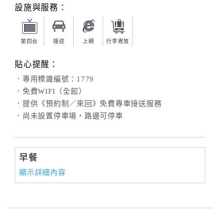
旅
設施與服務：
伴
計
劃
第四台
接送
上網
行李寄放
貼心提醒：
商
．專用標識編號：1779
品
．免費WIFI（全館）
宣
．提供《預約制／來回》免費專車接送服務
傳
．尚未設置停車場，路邊可停車
早餐
顯示詳細內容