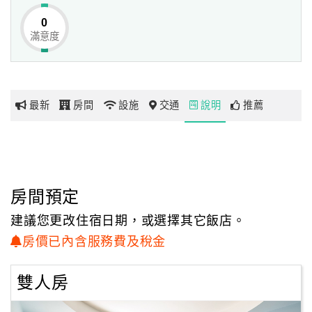
0
滿意度
網
紅
帶
你
最新
房間
設施
交通
說明
推薦
玩
玩
樂
地
房間預定
圖
建議您更改住宿日期，或選擇其它飯店。
顧
房價已內含服務費及稅金
客
服
雙人房
務