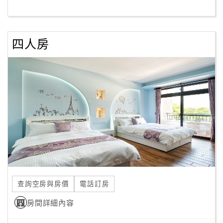
客
服
四人房
聯
絡
單
Line
線
上
客
服
查詢空房與房價
電話訂房
紅
利
房間詳細內容
查
詢