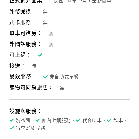
正式對外營業：
民國104年12月，全新開幕
合
外幣兌換：
無
作
提
刷卡服務：
無
案
單車可進房：
無
外國語服務：
無
飯
可上網：
店
接送：
合
無
作
餐飲服務：
非自助式早餐
寵物可同房旅店：
無
廠
商
合
設施與服務：
作
洗衣間、
館內上網服務、
代客叫車、
包車、
行李寄放服務