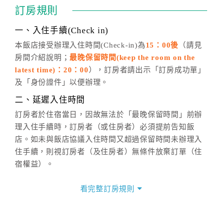
通行「客服聯絡單」提出申辦，四方通行
恕不接受以電
訂房規則
話方式異動
訂單。
※非客服時間之申辦異動，皆為次日計算及辦理。
一、入住手續(Check in)
五、客服時間
本飯店接受辦理入住時間(Check-in)為
15：00後
（請見
房間介紹說明；
最晚保留時間(keep the room on the
週一至週日，上午9:00～晚上6:00
latest time)：20：00
），訂房者請出示「訂房成功單」
六、聯絡方式
及「身份證件」以便辦理。
週一至週日：
客服聯絡單
、
LINE@
、電話：
二、延遲入住時間
(07)9682715 。
訂房者於住宿當日，因故無法於「最晚保留時間」前辦
理入住手續時，訂房者（或住房者）必須提前告知飯
店。如未與飯店協議入住時間又超過保留時間未辦理入
住手續，則視訂房者（及住房者）無條件放棄訂單（住
宿權益）。
三、退房手續(Check out)
看完整訂房規則
本飯店退房時間(Check-out)為 （
11：00前
），訂房者
與飯店之其他交易﹝如續住、加床、餐費、小費、電話
費...等﹞所發生之費用，必須與飯店現場結清。