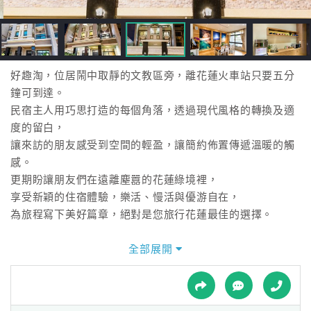
接
跟
飯
店
訂
好趣淘，位居鬧中取靜的文教區旁，離花蓮火車站只要五分
房
鐘可到達。
HOT
民宿主人用巧思打造的每個角落，透過現代風格的轉換及適
度的留白，
讓來訪的朋友感受到空間的輕盈，讓簡約佈置傳遞溫暖的觸
特
感。
色
更期盼讓朋友們在遠離塵囂的花蓮綠境裡，
民
享受新穎的住宿體驗，樂活、慢活與優游自在，
宿
為旅程寫下美好篇章，絕對是您旅行花蓮最佳的選擇。
全部展開
全
球
租
車