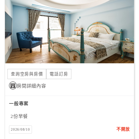
顧
客
滿
意
度
訂
單
查詢空房與房價
電話訂房
管
理
房間詳細內容
一般專案
會
員
2份早餐
帳
戶
不開放
2026/08/10