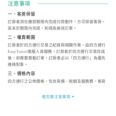
注意事項
一、客房保留
訂房者須在繳款期限內完成付款動作，方可保留客房。
若未於期限內完成，則視為無效訂單。
二、權責範圍
訂房者於四方通行交易之紀錄與相關作業，由四方通行
EasyTravel客服人員服務。訂房者於四方通行交易完成
後，如需要異動訂單，訂房者必以「四方通行」為優先
連絡對象。
三、價格內容
四方通行之公佈價格，包含房價、稅額及服務費。客房
價格隨季節及人文活動而異動，以選項「查詢空房與房
價」之當日價格為標準。
看完整注意事項
四、訂單異動
訂房成功後，訂房者如需異動內容，須於住房前在四方