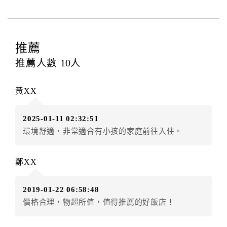
四、訂單異動
訂房者應於
入住前4日
（不含入住當日）提出申辦，如未
提出申辦不得異動訂單。
推薦
每筆訂單異動限定
乙
次，限原訂飯店，異動完成後不得
推薦人數
10
人
辦理取消退款。
訂單異動後，訂單費用總計大於原訂單費用總計時，訂
黃XX
房者應補足差額。（限原訂飯店）
訂單異動後，訂單費用總計小於原訂單費用總計時，訂
2025-01-11 02:32:51
房者不得要求退其差額。（限原訂飯店）
環境舒適，非常適合有小孩的家庭前往入住。
五、保留住宿權益(保留住房)
．訂房者因故辦理訂單異動，本飯店可接受
保留住宿金
鄭XX
額2個月
限原訂飯店），異動完成後不得辦理取消退款。
（提出申辦日為保留起算日）
2019-01-22 06:58:48
．訂房者使用「保留住宿金額」時，請注意！為避免飯
價格合理，物超所值，值得推薦的好飯店！
店客滿，敬請及早計畫，如逾時未提出申辦，視同無條
件放棄訂單（住宿權益）。 （限原訂飯店使用）