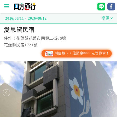
2026/08/11 - 2026/08/12
變更
四
愛思黛民宿
方
通
住址：花蓮縣花蓮市國興二街66號
行
花蓮縣民宿1721號｜
訂
刷國旅卡，旅遊金8000元等你拿！
房
台
灣
訂
房
直