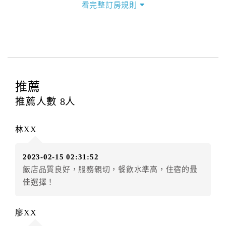
看完整訂房規則
本飯店退房時間(Check-out)為 （
11：00前
），訂房者
與飯店之其他交易﹝如續住、加床、餐費、小費、電話
費...等﹞所發生之費用，必須與飯店現場結清。
四、訂單異動
訂房者應於
入住前6日
（不含入住當日）提出申辦，如未
提出申辦不得異動訂單。
推薦
每筆訂單異動限定
乙
次，限原訂飯店，異動完成後不得
推薦人數
8
人
辦理取消退款。
訂單異動後，訂單費用總計大於原訂單費用總計時，訂
林XX
房者應補足差額。（限原訂飯店）
訂單異動後，訂單費用總計小於原訂單費用總計時，訂
2023-02-15 02:31:52
房者不得要求退其差額。（限原訂飯店）
飯店品質良好，服務親切，餐飲水準高，住宿的最
五、保留住宿權益(保留住房)
佳選擇！
．訂房者因故辦理訂單異動，本飯店可接受
保留住宿金
額12個月
限原訂飯店），異動完成後不得辦理取消退
廖XX
款。（提出申辦日為保留起算日）