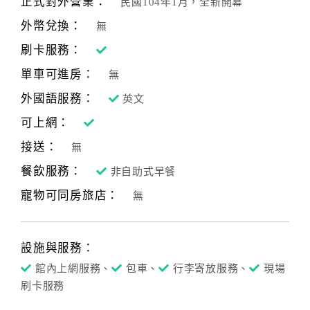
正式對外營業：
民國104年1月，全新開幕
合
外幣兌換：
無
作
提
刷卡服務：
案
單車可進房：
無
外國語服務：
英文
飯
可上網：
店
接送：
合
無
作
餐飲服務：
非自助式早餐
寵物可同房旅店：
無
廠
商
合
設施與服務：
作
館內上網服務、
包車、
行李寄放服務、
現場
刷卡服務