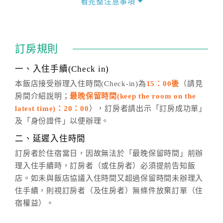
看完整注意事項
四、訂單異動
訂房成功後，訂房者如需異動內容，須於住房前在四方
通行「客服聯絡單」提出申辦，四方通行
恕不接受以電
訂房規則
話方式異動
訂單。
※非客服時間之申辦異動，皆為次日計算及辦理。
一、入住手續(Check in)
五、客服時間
本飯店接受辦理入住時間(Check-in)為
15：00後
（請見
房間介紹說明；
最晚保留時間(keep the room on the
週一至週日，上午9:00～晚上6:00
latest time)：20：00
），訂房者請出示「訂房成功單」
六、聯絡方式
及「身份證件」以便辦理。
週一至週日：
客服聯絡單
、
LINE@
、電話：
二、延遲入住時間
(07)9682715 。
訂房者於住宿當日，因故無法於「最晚保留時間」前辦
理入住手續時，訂房者（或住房者）必須提前告知飯
店。如未與飯店協議入住時間又超過保留時間未辦理入
住手續，則視訂房者（及住房者）無條件放棄訂單（住
宿權益）。
三、退房手續(Check out)