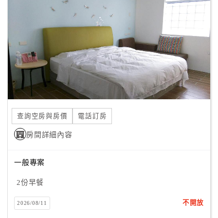
顧
客
滿
意
度
訂
單
查詢空房與房價
電話訂房
管
理
房間詳細內容
一般專案
會
員
2份早餐
帳
戶
不開放
2026/08/11