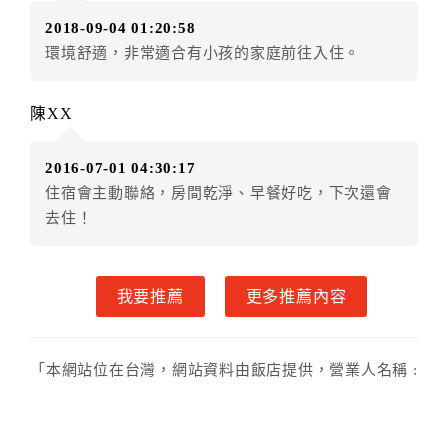
．訂房者使用「保留住宿金額」時，請注意！為避免飯
2018-09-04 01:20:58
店客滿，敬請及早計畫，如逾時未提出申辦，視同無條
環境舒適，非常適合有小孩的家庭前往入住。
件放棄訂單（住宿權益）。 （限原訂飯店使用）
．每筆訂單異動限定乙次，限原訂飯店，異動完成後不
得辦理取消退款。
陳XX
．訂單異動後，訂單費用總計大於原訂單費用總計時，
訂房者應補足差額。 限原訂飯店
2016-07-01 04:30:17
．訂單異動後，訂單費用總計小於原訂單費用總計時，
住宿會主動聯絡，房間乾淨、早餐好吃，下次還會
訂房者不得要求退其差額。限原訂飯店
去住！
六、取消訂單
訂房者因故取消訂單辦理退款，依下列標準申辦：
我要推薦
更多推薦內容
◎住房日7天前辦理者，訂單費用扣除總計0%為手續費
◎住房日4天前辦理者，訂單費用扣除總計40%為手續費
◎住房日1天前辦理者，訂單費用扣除總計60%為手續費
「本網站位在台灣，網站資料由飯店提供，營業人名稱 :
◎住房日當日辦理者，訂單費用扣除總計100%為手續費
愛思黛民宿，統一編號 : 無」
◎住房日當日不得辦理。
◎住房日當日未辦理入住手續者，視同住房，已付訂單
之訂金將全額沒收。