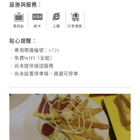
旅
設施與服務：
伴
計
劃
第四台
刷卡
上網
行李寄放
貼心提醒：
商
．專用標識編號：1721
品
．免費WIFI（全館）
宣
．尚未提供接送服務
傳
．尚未設置停車場，路邊可停車