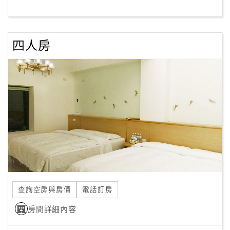
客
服
四人房
聯
絡
單
Line
線
上
客
服
查詢空房與房價
電話訂房
紅
利
房間詳細內容
查
詢