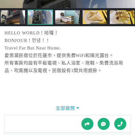
接
跟
飯
店
訂
HELLO WORLD！哈囉！
房
BONJOUR！안녕！！
HOT
Travel Far But Near Home.
愛思黛民宿位於花蓮市，提供免費WiFi和陽光露台。
所有客房均設有平板電視、私人浴室、拖鞋、免費洗浴用
特
品、吹風機以及電視。民宿設有1間共用廚房。
色
民
宿
全部展開
全
球
租
車