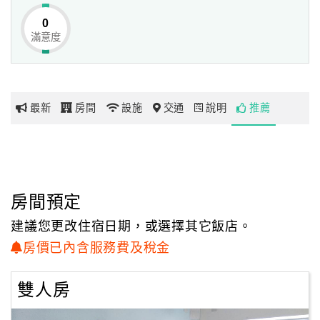
0
滿意度
網
紅
帶
你
最新
房間
設施
交通
說明
推薦
玩
玩
樂
地
房間預定
圖
建議您更改住宿日期，或選擇其它飯店。
顧
房價已內含服務費及稅金
客
服
雙人房
務