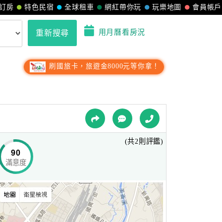
訂房
特色民宿
全球租車
網紅帶你玩
玩樂地圖
會員帳戶
用月曆看房況
重新搜尋
刷國旅卡，旅遊金8000元等你拿！
(共2則評鑑)
90
滿意度