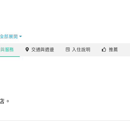
全部展開
施
與服務
交通
與週邊
入住
說明
推薦
店。