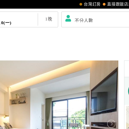
台灣訂房
直接跟飯店
1
晚
10(一)