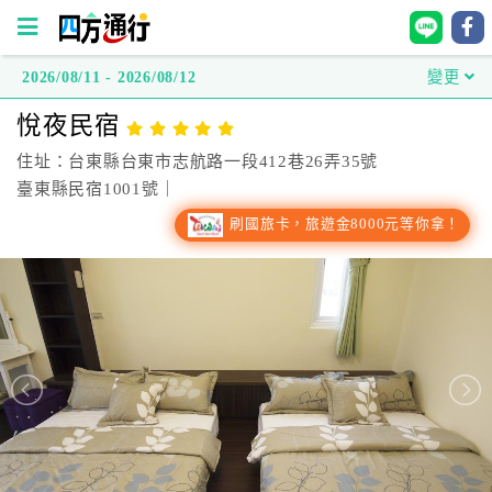
2026/08/11 - 2026/08/12
變更
四
悅夜民宿
方
通
住址：台東縣台東市志航路一段412巷26弄35號
行
臺東縣民宿1001號｜
訂
刷國旅卡，旅遊金8000元等你拿！
房
台
灣
訂
房
直