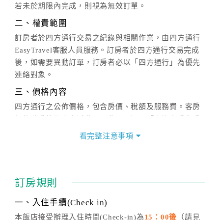
若未於期限內完成，則視為無效訂單。
二、權責範圍
訂房者於四方通行交易之紀錄與相關作業，由四方通行
EasyTravel客服人員服務。訂房者於四方通行交易完成
後，如需要異動訂單，訂房者必以「四方通行」為優先
連絡對象。
三、價格內容
四方通行之公佈價格，包含房價、稅額及服務費。客房
價格隨季節及人文活動而異動，以選項「查詢空房與房
價」之當日價格為標準。
看完整注意事項
四、訂單異動
訂房成功後，訂房者如需異動內容，須於住房前在四方
通行「客服聯絡單」提出申辦，四方通行
恕不接受以電
訂房規則
話方式異動
訂單。
※非客服時間之申辦異動，皆為次日計算及辦理。
一、入住手續(Check in)
五、客服時間
本飯店接受辦理入住時間(Check-in)為
15：00後
（請見