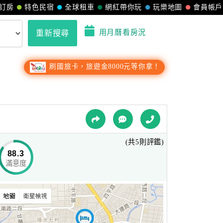
訂房
特色民宿
全球租車
網紅帶你玩
玩樂地圖
會員帳戶
用月曆看房況
重新搜尋
刷國旅卡，旅遊金8000元等你拿！
(共5則評鑑)
88.3
滿意度