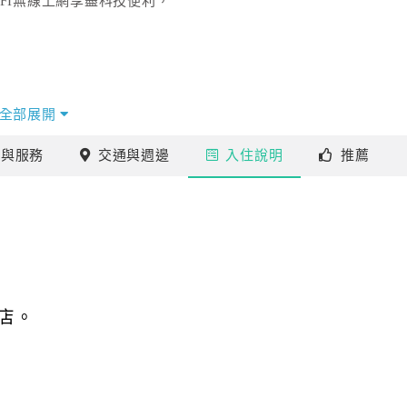
FI無線上網享盡科技便利，
全部展開
施
與服務
交通
與週邊
入住
說明
推薦
店。