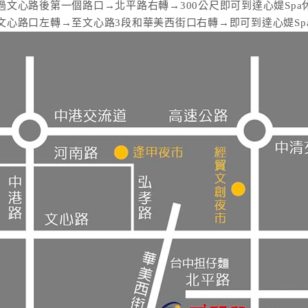
文心路後第一個路口→北平路右轉→300公尺即可到達心媞Spa
心路口左轉→至文心路3段和華美西街口右轉→即可到達心媞Sp