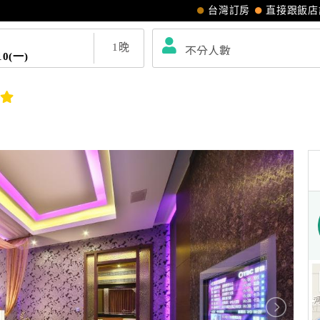
台灣訂房
直接跟飯店
1
晚
10(一)