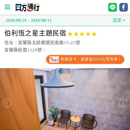
2026/08/10 - 2026/08/11
變更
四
伯利恆之星主題民宿
方
通
住址：宜蘭縣五結鄉國民南路15-25號
行
宜蘭縣民宿1128號｜
訂
刷國旅卡，旅遊金8000元等你拿！
房
台
灣
訂
房
直