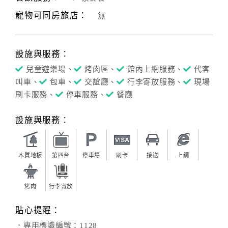
寵物可同房旅店：
無
客
服
聯
設施與服務：
絡
單
兒童遊樂場、
烤肉區、
館內上網服務、
代客
叫車、
包車、
交誼廳、
行李寄放服務、
現場
刷卡服務、
停車服務、
餐廳
Line
線
設施與服務：
上
客
服
木質地板
第四台
停車場
刷卡
接送
上網
烤肉
行李寄放
紅
利
貼心提醒：
查
．專用標識編號：1128
詢