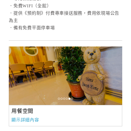
．免費WIFI（全館）
．提供《預約制》付費專車接送服務，費用依現場公告
訂
為主
房
．備有免費平面停車場
Q&A
國
旅
卡
訂
房
請
款
用餐空間
收
顯示詳細內容
據