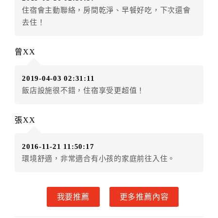
房者不得要求退其差額。（限原訂飯店）
住宿會主動聯絡，房間乾淨、早餐好吃，下次還會
五、保留住宿權益(保留住房)
去住！
．訂房者因故辦理訂單異動，本飯店可接受
保留住宿金
額3個月
限原訂飯店），異動完成後不得辦理取消退款。
曾XX
（提出申辦日為保留起算日）
．訂房者使用「保留住宿金額」時，請注意！為避免飯
2019-04-03 02:31:11
店客滿，敬請及早計畫，如逾時未提出申辦，視同無條
飯店設施很不錯，住宿享受更超值！
件放棄訂單（住宿權益）。 （限原訂飯店使用）
．每筆訂單異動限定乙次，限原訂飯店，異動完成後不
得辦理取消退款。
張XX
．訂單異動後，訂單費用總計大於原訂單費用總計時，
訂房者應補足差額。 限原訂飯店
2016-11-21 11:50:17
．訂單異動後，訂單費用總計小於原訂單費用總計時，
環境舒適，非常適合有小孩的家庭前往入住。
訂房者不得要求退其差額。限原訂飯店
六、取消訂單
我要推薦
更多推薦內容
訂房者因故取消訂單辦理退款，依下列標準申辦：
◎住房日7天前辦理者，訂單費用扣除總計0%為手續費