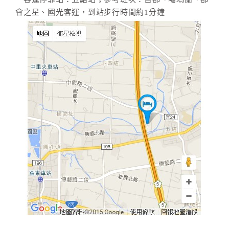
旅
會之星、國光客運，到站步行時間約1分鐘
伴
計
劃
商
品
宣
傳