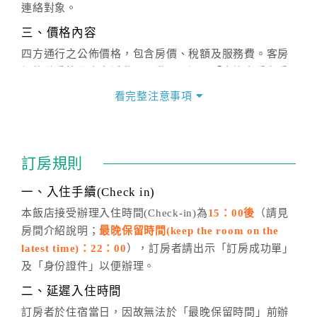
連絡對象。
三、價格內容
四方通行之公佈價格，包含房價、稅額及服務費。客房
價格隨季節及人文活動而異動，以選項「查詢空房與房
價」之當日價格為標準。
看完整注意事項
四、訂單異動
訂房成功後，訂房者如需異動內容，須於住房前在四方
通行「客服聯絡單」提出申辦，四方通行
恕不接受以電
訂房規則
話方式異動
訂單。
※非客服時間之申辦異動，皆為次日計算及辦理。
一、入住手續(Check in)
五、客服時間
本飯店接受辦理入住時間(Check-in)為
15：00後
（請見
房間介紹說明；
最晚保留時間(keep the room on the
週一至週日，上午9:00～晚上6:00
latest time)：22：00
），訂房者請出示「訂房成功單」
六、聯絡方式
及「身份證件」以便辦理。
週一至週日：
客服聯絡單
、
LINE@
、電話：
二、延遲入住時間
(07)9682715 。
訂房者於住宿當日，因故無法於「最晚保留時間」前辦