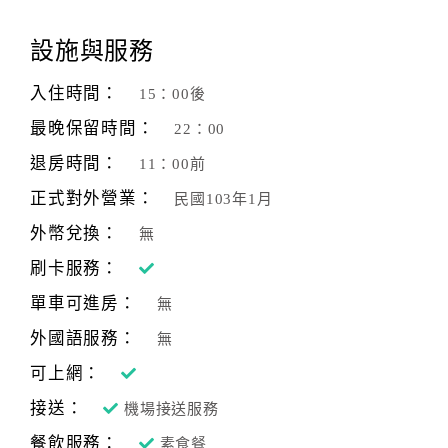
顧
設施與服務
客
滿
入住時間：
15：00後
意
最晚保留時間：
22：00
度
退房時間：
11：00前
正式對外營業：
民國103年1月
訂
單
外幣兌換：
無
管
刷卡服務：
理
單車可進房：
無
外國語服務：
無
會
員
可上網：
帳
接送：
機場接送服務
戶
餐飲服務：
素食餐