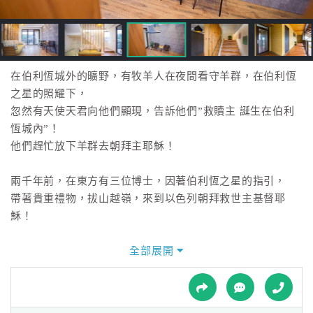
接
跟
飯
店
訂
在伯利恆城外的曠野，有牧羊人在夜間看守羊群，在伯利恆
房
之星的照耀下，
HOT
忽然有天使天君向他們顯現，告訴他們”救贖主 誕生在伯利
恆城內”！
他們趕忙放下羊群去朝拜主耶穌！
特
色
兩千年前，在東方有三位博士，因著伯利恆之星的指引，
民
帶著貴重禮物，拔山越嶺，來到以色列朝拜救世主基督耶
宿
穌！
伯利恆之星，預告救世主的誕生，也指引人們來到主耶穌的
全部展開
全
面前，享受主所預備的平安與愛，
球
生命有定向，不再飄泊，歡迎入住伯利恆之星，享受我們為
租
車
您預備熱情的接待，體驗主的平安與愛！