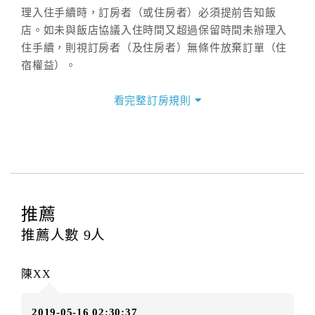
理入住手續時，訂房者（或住房者）必須提前告知飯
店。如未與飯店協議入住時間又超過保留時間未辦理入
住手續，則視訂房者（及住房者）無條件放棄訂單（住
宿權益）。
三、退房手續(Check out)
看完整訂房規則
本飯店退房時間(Check-out)為 （
11：00前
），訂房者
與飯店之其他交易﹝如續住、加床、餐費、小費、電話
費...等﹞所發生之費用，必須與飯店現場結清。
四、訂單異動
訂房者應於
入住前4日
（不含入住當日）提出申辦，如未
提出申辦不得異動訂單。
推薦
每筆訂單異動限定
乙
次，限原訂飯店，異動完成後不得
推薦人數
9
人
辦理取消退款。
訂單異動後，訂單費用總計大於原訂單費用總計時，訂
陳XX
房者應補足差額。（限原訂飯店）
訂單異動後，訂單費用總計小於原訂單費用總計時，訂
2019-05-16 02:30:37