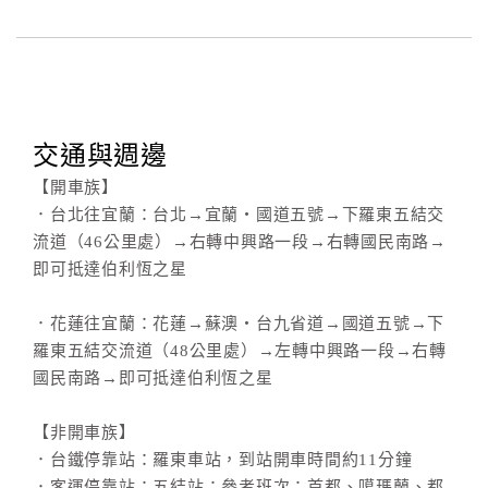
合
作
提
案
交通與週邊
飯
【開車族】
店
．台北往宜蘭：台北→宜蘭‧國道五號→下羅東五結交
合
流道（46公里處）→右轉中興路一段→右轉國民南路→
作
即可抵達伯利恆之星
．花蓮往宜蘭：花蓮→蘇澳‧台九省道→國道五號→下
廠
羅東五結交流道（48公里處）→左轉中興路一段→右轉
商
國民南路→即可抵達伯利恆之星
合
作
【非開車族】
．台鐵停靠站：羅東車站，到站開車時間約11分鐘
．客運停靠站：五結站；參考班次：首都、噶瑪蘭、都