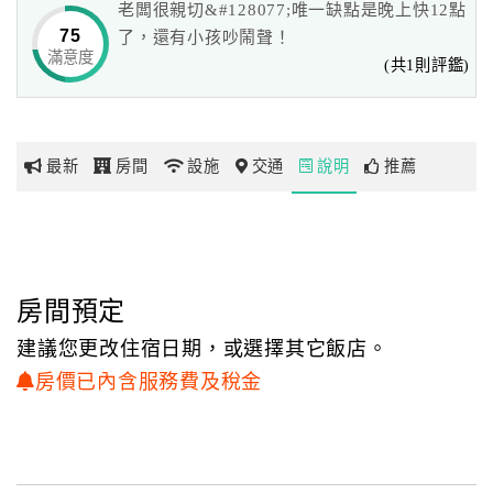
老闆很親切&#128077;唯一缺點是晚上快12點
75
了，還有小孩吵鬧聲！
滿意度
網
(共1則評鑑)
紅
帶
你
最新
房間
設施
交通
說明
推薦
玩
玩
樂
地
房間預定
圖
建議您更改住宿日期，或選擇其它飯店。
顧
房價已內含服務費及稅金
客
服
務