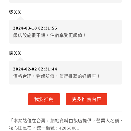
（提出申辦日為保留起算日）
黎XX
．訂房者使用「保留住宿金額」時，請注意！為避免飯
店客滿，敬請及早計畫，如逾時未提出申辦，視同無條
2024-03-18 02:31:55
件放棄訂單（住宿權益）。 （限原訂飯店使用）
飯店設施很不錯，住宿享受更超值！
．每筆訂單異動限定乙次，限原訂飯店，異動完成後不
得辦理取消退款。
．訂單異動後，訂單費用總計大於原訂單費用總計時，
陳XX
訂房者應補足差額。 限原訂飯店
．訂單異動後，訂單費用總計小於原訂單費用總計時，
2024-02-02 02:31:44
訂房者不得要求退其差額。限原訂飯店
價格合理，物超所值，值得推薦的好飯店！
六、取消訂單
訂房者因故取消訂單辦理退款，依下列標準申辦：
我要推薦
更多推薦內容
◎住房日14天前辦理者，訂單費用扣除總計0%為手續費
◎住房日7天前辦理者，訂單費用扣除總計25%為手續費
◎住房日1天前辦理者，訂單費用扣除總計45%為手續費
「本網站位在台灣，網站資料由飯店提供，營業人名稱 :
◎住房日當日辦理者，訂單費用扣除總計100%為手續費
耘心田民宿，統一編號 : 42068001」
◎住房日當日不得辦理。