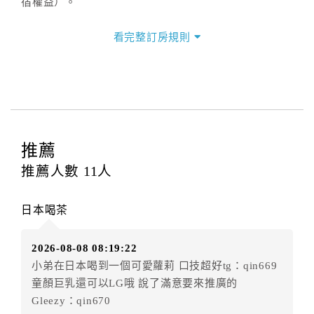
宿權益）。
三、退房手續(Check out)
看完整訂房規則
本飯店退房時間(Check-out)為 （
11：00前
），訂房者
與飯店之其他交易﹝如續住、加床、餐費、小費、電話
費...等﹞所發生之費用，必須與飯店現場結清。
四、訂單異動
訂房者應於
入住前8日
（不含入住當日）提出申辦，如未
提出申辦不得異動訂單。
推薦
每筆訂單異動限定
乙
次，限原訂飯店，異動完成後不得
推薦人數
11
人
辦理取消退款。
訂單異動後，訂單費用總計大於原訂單費用總計時，訂
日本喝茶
房者應補足差額。（限原訂飯店）
訂單異動後，訂單費用總計小於原訂單費用總計時，訂
2026-08-08 08:19:22
房者不得要求退其差額。（限原訂飯店）
小弟在日本喝到一個可愛蘿莉 口技超好tg：qin669
五、保留住宿權益(保留住房)
童顏巨乳還可以LG哦 說了滿意要來推廣的
．訂房者因故辦理訂單異動，本飯店可接受
保留住宿金
Gleezy：qin670
額3個月
限原訂飯店），異動完成後不得辦理取消退款。