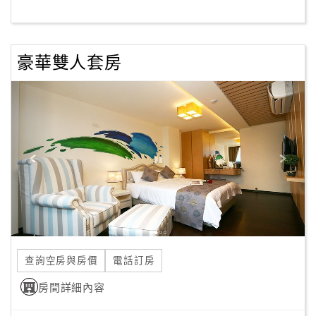
客
服
豪華雙人套房
聯
絡
單
Line
線
上
客
服
查詢空房與房價
電話訂房
紅
利
房間詳細內容
查
詢