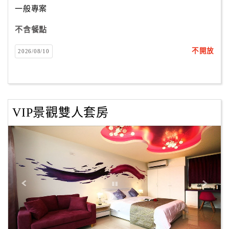
一般專案
不含餐點
訂
房
不開放
2026/08/10
Q&A
國
旅
VIP景觀雙人套房
卡
訂
房
請
款
收
據