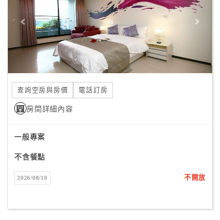
旅
伴
計
劃
商
品
查詢空房與房價
電話訂房
宣
傳
房間詳細內容
一般專案
不含餐點
不開放
2026/08/10