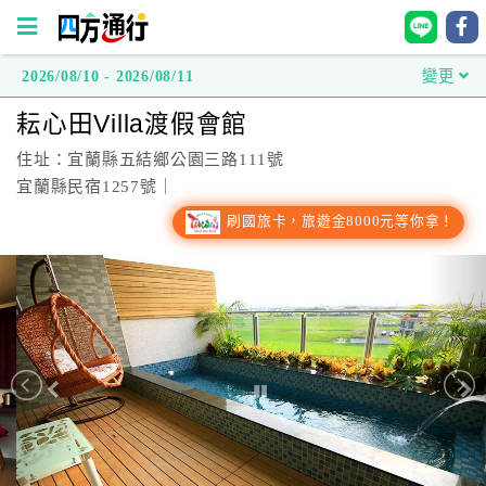
2026/08/10 - 2026/08/11
變更
四
耘心田Villa渡假會館
方
通
住址：宜蘭縣五結鄉公園三路111號
行
宜蘭縣民宿1257號｜
訂
刷國旅卡，旅遊金8000元等你拿！
房
台
灣
訂
房
直