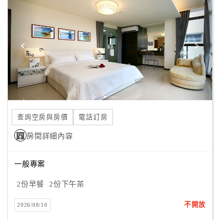
顧
客
滿
意
度
訂
單
查詢空房與房價
電話訂房
管
理
房間詳細內容
一般專案
會
員
2份早餐
2份下午茶
帳
戶
不開放
2026/08/10