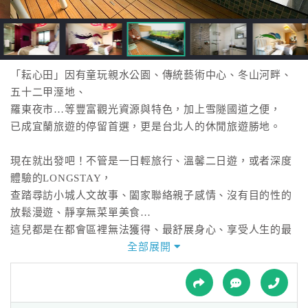
接
跟
飯
店
訂
「耘心田」因有童玩親水公園、傳統藝術中心、冬山河畔、
房
五十二甲溼地、
HOT
羅東夜市…等豐富觀光資源與特色，加上雪隧國道之便，
已成宜蘭旅遊的停留首選，更是台北人的休閒旅遊勝地。
特
現在就出發吧！不管是一日輕旅行、溫馨二日遊，或者深度
色
體驗的LONGSTAY，
民
查踏尋訪小城人文故事、闔家聯絡親子感情、沒有目的性的
宿
放鬆漫遊、靜享無菜單美食…
這兒都是在都會區裡無法獲得、最舒展身心、享受人生的最
佳選擇。
全部展開
全
現代感的【耘心田】以機能性折版當立面主軸，讓光影作
球
畫；
租
車
巧妙地大面開窗攬景設計，收納自然與雲彩，擴大空間的延