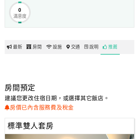
伸感；
0
自然原木欄杆的曲線變化作裝飾，使建築具備有輕透、休
滿意度
網
閒、規律感，
紅
輔以濃蘊綠意植栽，讓她的美平易近人，經建築體驗讓人紓
帶
壓愉悅。
你
旅行的另一面是離開自己熟悉的窩，融入別人的生活異域，
最新
房間
設施
交通
說明
推薦
玩
闖入陌生的空間，
去摸索、去品味不同所帶來的驚喜…，每個人的生活講出來
都是一篇故事，
玩
帶生活去旅行，去交換故事，去重新看待自己、看待未來。
樂
地
房間預定
「耘心田」主人期能提供舒適、紓壓、紓心田的三紓空間，
圖
讓人借旅行好好品味生活，
建議您更改住宿日期，或選擇其它飯店。
慢下匆忙的腳步，在旅行中探索生活的樂章，療癒心田的欬
顧
房價已內含服務費及稅金
紋，重拾恬靜與美好。
客
服
標準雙人套房
務