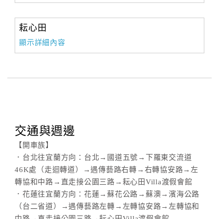
耘心田
顯示詳細內容
交通與週邊
【開車族】
．台北往宜蘭方向：台北→國道五號→下羅東交流道
46K處（走迴轉道）→遇傳藝路右轉→右轉協安路→左
轉協和中路→直走接公園三路→耘心田Villa渡假會館
．花蓮往宜蘭方向：花蓮→蘇花公路→蘇澳→濱海公路
（台二省道）→遇傳藝路左轉→左轉協安路→左轉協和
中路→直走接公園三路→耘心田Villa渡假會館