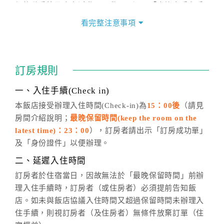
價格隨季節及人文活動而異動，以選項「查詢空房與房
價」之當日價格為標準。
看完整注意事項
四、訂單異動
訂房成功後，訂房者如需異動內容，須於住房前在四方
通行「客服聯絡單」提出申辦，四方通行
恕不接受以電
訂房規則
話方式異動
訂單。
※非客服時間之申辦異動，皆為次日計算及辦理。
一、入住手續(Check in)
五、客服時間
本飯店接受辦理入住時間(Check-in)為
15：00後
（請見
房間介紹說明；
最晚保留時間(keep the room on the
週一至週日，上午9:00～晚上6:00
latest time)：23：00
），訂房者請出示「訂房成功單」
六、聯絡方式
及「身份證件」以便辦理。
週一至週日：
客服聯絡單
、
LINE@
、電話：
二、延遲入住時間
(07)9682715 。
訂房者於住宿當日，因故無法於「最晚保留時間」前辦
理入住手續時，訂房者（或住房者）必須提前告知飯
店。如未與飯店協議入住時間又超過保留時間未辦理入
住手續，則視訂房者（及住房者）無條件放棄訂單（住