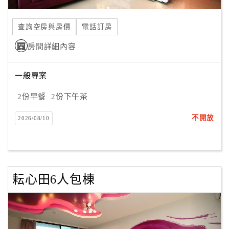
合
作
查詢空房與房價
電話訂房
提
房間詳細內容
案
一般專案
飯
店
2份早餐
2份下午茶
合
不開放
2026/08/10
作
廠
商
耘心田6人包棟
合
作