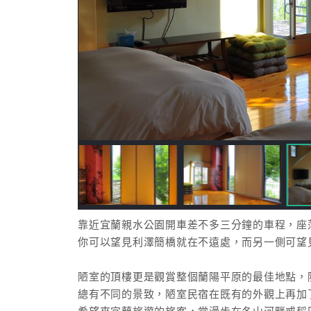
靠近宜蘭親水公園開車差不多三分鐘的車程，座
你可以望見利澤簡橋就在不遠處，而另一側可望
陋室的頂樓更是觀賞整個蘭陽平原的最佳地點，
總有不同的景致，陋室民宿在既有的外觀上再加