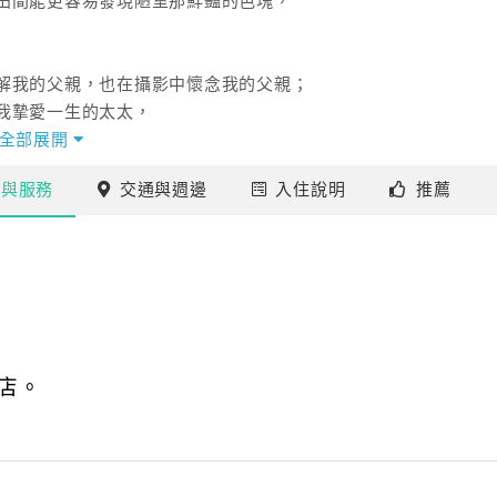
田間能更容易發現陋室那鮮豔的色塊，
解我的父親，也在攝影中懷念我的父親；
我摯愛一生的太太，
好戀愛滋味；
全部展開
的每一個影像飛逝於眼前時，
施
與服務
交通
與週邊
入住
說明
推薦
動的時刻；
店。