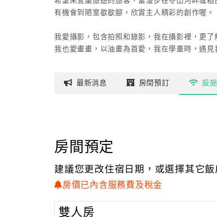
希望來宜蘭旅遊的旅客，當漫步在冬山河畔或稻
有機會到陋室歇歇腳，欣賞主人精彩的創作喔。
我愛攝影，包含拍照和錄影，我在攝影裡，更了
我也愛畫畫，以油畫為首愛，我在學畫時，遇見
也在看孩子們的畫作裡，回想到那學畫畫時的美
我愛旅行，愛人在大自然間的感動，我在旅行中
最新
消息
房間
預訂
設
擷取喜愛的角度定格存放在心中，累積每一個感
我愛家人，勝過一切的愛著。
房間預定
建議您更改住宿日期，或選擇其它飯
房價已內含服務費及稅金
雙人房