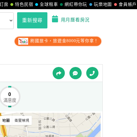
訂房
特色民宿
全球租車
網紅帶你玩
玩樂地圖
會員帳戶
用月曆看房況
重新搜尋
刷國旅卡，旅遊金8000元等你拿！
0
滿意度