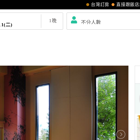
台灣訂房
直接跟飯店
1
晚
11(二)