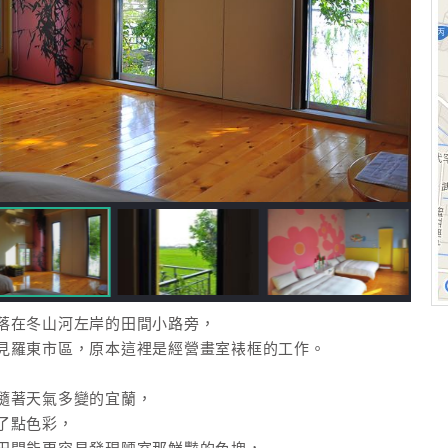
落在冬山河左岸的田間小路旁，
見羅東市區，原本這裡是經營畫室裱框的工作。
隨著天氣多變的宜蘭，
了點色彩，