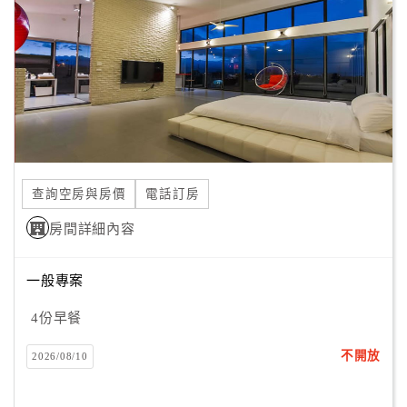
旅
伴
計
劃
商
品
宣
查詢空房與房價
電話訂房
傳
房間詳細內容
一般專案
4份早餐
不開放
2026/08/10