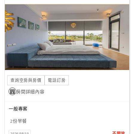
顧
客
滿
意
度
訂
單
管
查詢空房與房價
電話訂房
理
房間詳細內容
會
一般專案
員
帳
2份早餐
戶
不開放
2026/08/10