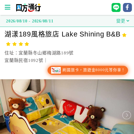
2026/08/10 - 2026/08/11
變更
四
湖漾189風格旅店 Lake Shining B&B
方
通
行
住址：宜蘭縣冬山鄉梅湖路189號
訂
宜蘭縣民宿1092號｜
房
刷國旅卡，旅遊金8000元等你拿！
台
灣
訂
房
直