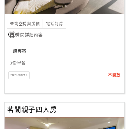
合
作
提
查詢空房與房價
電話訂房
案
房間詳細內容
飯
一般專案
店
合
3份早餐
作
不開放
2026/08/10
廠
商
合
茗閒親子四人房
作