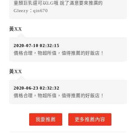
童顏巨乳還可以LG哦 說了滿意要來推廣的
．訂房者因故辦理訂單異動，本飯店可接受
保留住宿金
Gleezy：qin670
額3個月
限原訂飯店），異動完成後不得辦理取消退款。
（提出申辦日為保留起算日）
黃XX
．訂房者使用「保留住宿金額」時，請注意！為避免飯
店客滿，敬請及早計畫，如逾時未提出申辦，視同無條
2020-07-10 02:32:15
件放棄訂單（住宿權益）。 （限原訂飯店使用）
價格合理，物超所值，值得推薦的好飯店！
．每筆訂單異動限定乙次，限原訂飯店，異動完成後不
得辦理取消退款。
．訂單異動後，訂單費用總計大於原訂單費用總計時，
黃XX
訂房者應補足差額。 限原訂飯店
．訂單異動後，訂單費用總計小於原訂單費用總計時，
2020-06-23 02:32:32
訂房者不得要求退其差額。限原訂飯店
價格合理，物超所值，值得推薦的好飯店！
六、取消訂單
訂房者因故取消訂單辦理退款，依下列標準申辦：
我要推薦
更多推薦內容
◎住房日7天前辦理者，訂單費用扣除總計0%為手續費
◎住房日4天前辦理者，訂單費用扣除總計25%為手續費
◎住房日1天前辦理者，訂單費用扣除總計45%為手續費