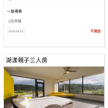
一般專案
訂
2份早餐
房
Q&A
不開放
2026/08/10
國
旅
卡
湖漾親子三人房
訂
房
請
款
收
據