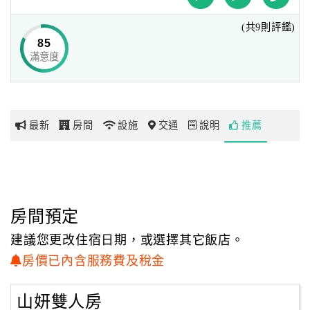
(共9則評鑑)
網
85
紅
滿意度
帶
你
玩
最新
房間
設施
交通
說明
推薦
玩
樂
地
圖
房間預定
顧
建議您更改住宿日期，或選擇其它飯店。
客
房價已內含服務費及稅金
服
務
山妍雙人房