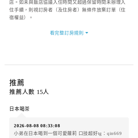
店。如未與飯店協議入住時間又超過保留時間未辦理入
住手續，則視訂房者（及住房者）無條件放棄訂單（住
宿權益）。
三、退房手續(Check out)
看完整訂房規則
本飯店退房時間(Check-out)為 （
11：00前
），訂房者
與飯店之其他交易﹝如續住、加床、餐費、小費、電話
費...等﹞所發生之費用，必須與飯店現場結清。
四、訂單異動
訂房者應於
入住前8日
（不含入住當日）提出申辦，如未
提出申辦不得異動訂單。
推薦
每筆訂單異動限定
乙
次，限原訂飯店，異動完成後不得
推薦人數
15
人
辦理取消退款。
訂單異動後，訂單費用總計大於原訂單費用總計時，訂
日本喝茶
房者應補足差額。（限原訂飯店）
訂單異動後，訂單費用總計小於原訂單費用總計時，訂
2026-08-08 08:33:08
房者不得要求退其差額。（限原訂飯店）
小弟在日本喝到一個可愛蘿莉 口技超好tg：qin669
五、保留住宿權益(保留住房)