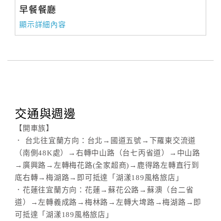
早餐餐廳
顯示詳細內容
交通與週邊
【開車族】
． 台北往宜蘭方向：台北→國道五號→下羅東交流道
（南側48K處）→右轉中山路（台七丙省道）→中山路
→廣興路→左轉梅花路(全家超商)→鹿得路左轉直行到
底右轉→梅湖路→即可抵達「湖漾189風格旅店」
．花蓮往宜蘭方向：花蓮→蘇花公路→蘇澳（台二省
道）→左轉義成路→梅林路→左轉大埤路→梅湖路→即
可抵達「湖漾189風格旅店」