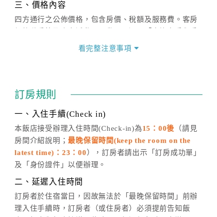
三、價格內容
四方通行之公佈價格，包含房價、稅額及服務費。客房
價格隨季節及人文活動而異動，以選項「查詢空房與房
價」之當日價格為標準。
看完整注意事項
四、訂單異動
訂房成功後，訂房者如需異動內容，須於住房前在四方
通行「客服聯絡單」提出申辦，四方通行
恕不接受以電
訂房規則
話方式異動
訂單。
※非客服時間之申辦異動，皆為次日計算及辦理。
一、入住手續(Check in)
五、客服時間
本飯店接受辦理入住時間(Check-in)為
15：00後
（請見
房間介紹說明；
最晚保留時間(keep the room on the
週一至週日，上午9:00～晚上6:00
latest time)：23：00
），訂房者請出示「訂房成功單」
六、聯絡方式
及「身份證件」以便辦理。
週一至週日：
客服聯絡單
、
LINE@
、電話：
二、延遲入住時間
(07)9682715 。
訂房者於住宿當日，因故無法於「最晚保留時間」前辦
理入住手續時，訂房者（或住房者）必須提前告知飯