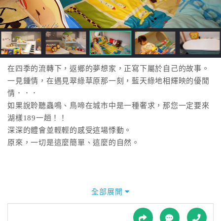
接
跟
飯
店
訂
房
在四季的流轉下，返鄉的夢想家，正寫下屬於自己的故事。
HOT
一見鍾情，在遇見翠綠草原那一刻，藍天綠地相輝映的優閒
情．．．
如果說聆聽蟲鳴、鳥啼在城市中是一種奢求，那您一定要來
特
湖樣189一趟！！
色
深深的體會並輕輕的感受這場悸動。
民
原來，一切是這麼簡單、這麼的自然。
宿
全
球
全部展開
租
車