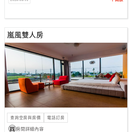
客
服
聯
絡
嵐風雙人房
單
Line
線
上
客
服
紅
利
查詢空房與房價
電話訂房
查
房間詳細內容
詢