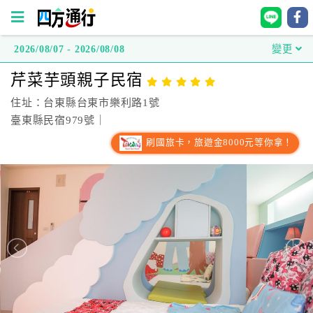
2026/08/07 - 2026/08/08
變更
四
芹菜芋頭親子民宿
方
通
住址：台東縣台東市樂利路1號
行
臺東縣民宿979號｜
訂
刷國旅卡，旅遊金8000元等你拿！
房
台
灣
訂
房
直