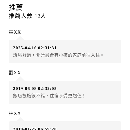
提出申辦不得異動訂單。
推薦
每筆訂單異動限定
乙
次，限原訂飯店，異動完成後不得
推薦人數
12
人
辦理取消退款。
訂單異動後，訂單費用總計大於原訂單費用總計時，訂
巫XX
房者應補足差額。（限原訂飯店）
訂單異動後，訂單費用總計小於原訂單費用總計時，訂
2025-04-16 02:31:31
房者不得要求退其差額。（限原訂飯店）
環境舒適，非常適合有小孩的家庭前往入住。
五、保留住宿權益(保留住房)
．訂房者因故辦理訂單異動，本飯店可接受
保留住宿金
劉XX
額3個月
限原訂飯店），異動完成後不得辦理取消退款。
（提出申辦日為保留起算日）
2019-06-08 02:32:05
．訂房者使用「保留住宿金額」時，請注意！為避免飯
飯店設施很不錯，住宿享受更超值！
店客滿，敬請及早計畫，如逾時未提出申辦，視同無條
件放棄訂單（住宿權益）。 （限原訂飯店使用）
．每筆訂單異動限定乙次，限原訂飯店，異動完成後不
林XX
得辦理取消退款。
．訂單異動後，訂單費用總計大於原訂單費用總計時，
2019-01-27 06:59:20