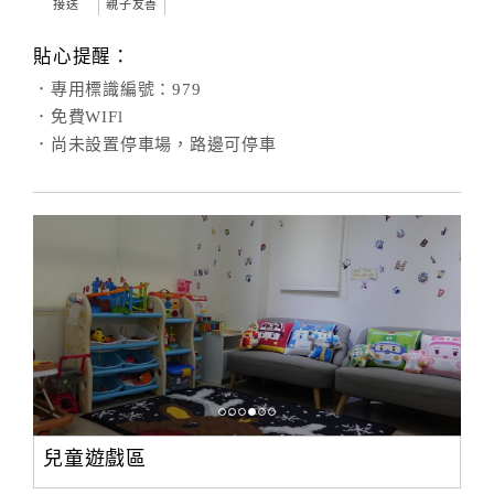
接送
親子友善
貼心提醒：
．專用標識編號：979
．免費WIFl
．尚未設置停車場，路邊可停車
兒童遊戲區