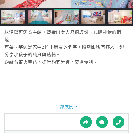
接
跟
飯
店
訂
以溫馨可愛為主軸，塑造出令人舒適輕鬆、心曠神怡的環
房
境。
HOT
芹菜、芋頭是家中2位小朋友的名字，盼望跟所有客人一起
分享小孩子的純真與熱情。
距離台東火車站，步行約五分鐘，交通便利。
特
色
民
宿
全部展開
全
球
租
車