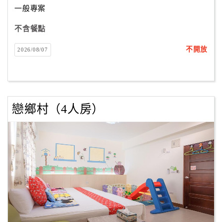
一般專案
不含餐點
訂
房
不開放
2026/08/07
Q&A
國
旅
戀鄉村（4人房）
卡
訂
房
請
款
收
據