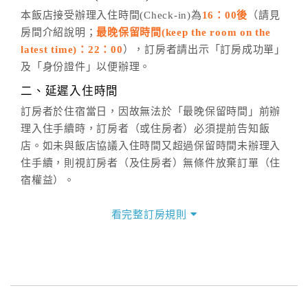
五、客服時間
本飯店接受辦理入住時間(Check-in)為
16：00後
（請見
房間介紹說明；
最晚保留時間(keep the room on the
週一至週日，上午9:00～晚上6:00
latest time)：22：00
），訂房者請出示「訂房成功單」
六、聯絡方式
及「身份證件」以便辦理。
週一至週日：
客服聯絡單
、
LINE@
、電話：
二、延遲入住時間
(07)9682715 。
訂房者於住宿當日，因故無法於「最晚保留時間」前辦
理入住手續時，訂房者（或住房者）必須提前告知飯
店。如未與飯店協議入住時間又超過保留時間未辦理入
住手續，則視訂房者（及住房者）無條件放棄訂單（住
宿權益）。
三、退房手續(Check out)
看完整訂房規則
本飯店退房時間(Check-out)為 （
10：30前
），訂房者
與飯店之其他交易﹝如續住、加床、餐費、小費、電話
費...等﹞所發生之費用，必須與飯店現場結清。
四、訂單異動
訂房者應於
入住前8日
（不含入住當日）提出申辦，如未