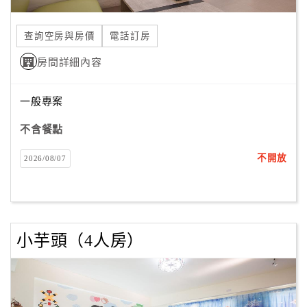
合
作
查詢空房與房價
電話訂房
提
房間詳細內容
案
一般專案
飯
店
不含餐點
合
不開放
2026/08/07
作
廠
商
小芋頭（4人房）
合
作