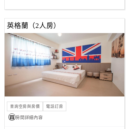
客
服
英格蘭（2人房）
聯
絡
單
Line
線
上
客
服
查詢空房與房價
電話訂房
紅
利
房間詳細內容
查
詢