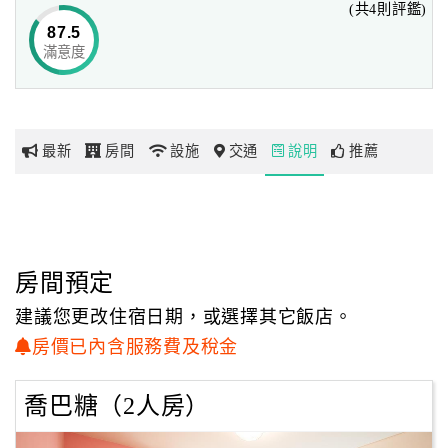
(共4則評鑑)
87.5
滿意度
網
紅
帶
你
最新
房間
設施
交通
說明
推薦
玩
玩
樂
地
房間預定
圖
建議您更改住宿日期，或選擇其它飯店。
顧
房價已內含服務費及稅金
客
服
喬巴糖（2人房）
務