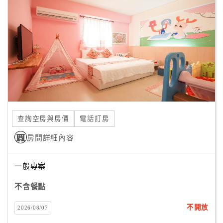
顧
客
滿
意
度
訂
單
查詢空房與房價
電話訂房
管
理
房間詳細內容
一般專案
會
員
不含餐點
帳
戶
不開放
2026/08/07