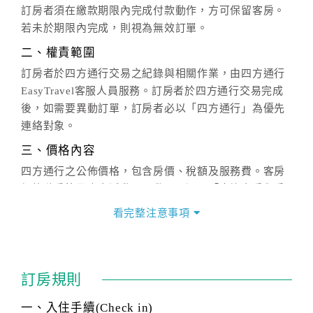
訂房者須在繳款期限內完成付款動作，方可保留客房。
若未於期限內完成，則視為無效訂單。
二、權責範圍
訂房者於四方通行交易之紀錄與相關作業，由四方通行
EasyTravel客服人員服務。訂房者於四方通行交易完成
後，如需要異動訂單，訂房者必以「四方通行」為優先
連絡對象。
三、價格內容
四方通行之公佈價格，包含房價、稅額及服務費。客房
價格隨季節及人文活動而異動，以選項「查詢空房與房
價」之當日價格為標準。
看完整注意事項
四、訂單異動
訂房成功後，訂房者如需異動內容，須於住房前在四方
通行「客服聯絡單」提出申辦，四方通行
恕不接受以電
訂房規則
話方式異動
訂單。
※非客服時間之申辦異動，皆為次日計算及辦理。
一、入住手續(Check in)