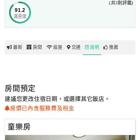
(共3則評鑑)
91.2
滿意度
網
紅
帶
你
最新
房間
設施
交通
說明
推薦
玩
玩
樂
地
房間預定
圖
建議您更改住宿日期，或選擇其它飯店。
顧
房價已內含服務費及稅金
客
服
童樂房
務