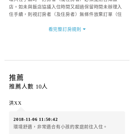
店。如未與飯店協議入住時間又超過保留時間未辦理入
住手續，則視訂房者（及住房者）無條件放棄訂單（住
宿權益）。
看完整訂房規則
三、退房手續(Check out)
本飯店退房時間(Check-out)為 （
11：00前
），訂房者
與飯店之其他交易﹝如續住、加床、餐費、小費、電話
費...等﹞所發生之費用，必須與飯店現場結清。
四、訂單異動
訂房者應於
入住前8日
（不含入住當日）提出申辦，如未
推薦
提出申辦不得異動訂單。
推薦人數
10
人
每筆訂單異動限定
乙
次，限原訂飯店，異動完成後不得
辦理取消退款。
洪XX
訂單異動後，訂單費用總計大於原訂單費用總計時，訂
房者應補足差額。（限原訂飯店）
2018-11-06 11:50:42
訂單異動後，訂單費用總計小於原訂單費用總計時，訂
環境舒適，非常適合有小孩的家庭前往入住。
房者不得要求退其差額。（限原訂飯店）