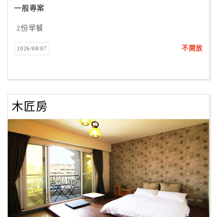
一般專案
2份早餐
訂
房
不開放
2026/08/07
Q&A
國
旅
木匠房
卡
訂
房
請
款
收
據