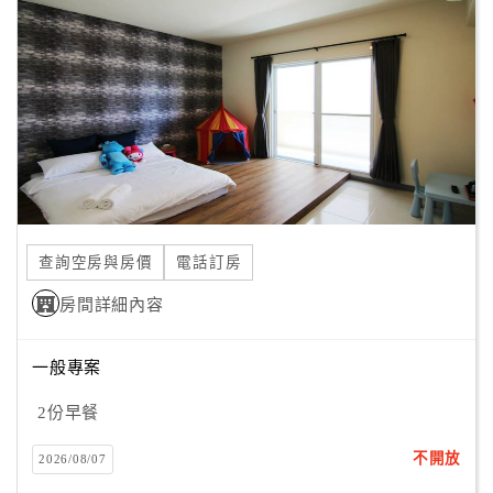
顧
客
滿
意
度
訂
單
查詢空房與房價
電話訂房
管
理
房間詳細內容
一般專案
會
員
2份早餐
帳
戶
不開放
2026/08/07