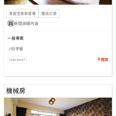
合
作
查詢空房與房價
電話訂房
提
房間詳細內容
案
一般專案
飯
店
2份早餐
合
不開放
2026/08/07
作
廠
商
機械房
合
作