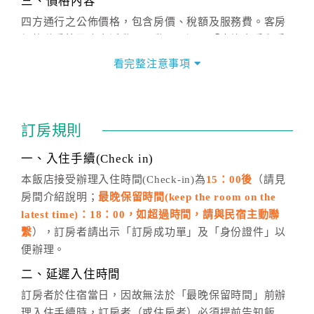
三、價格內容
四方通行之公佈價格，包含房價、稅額及服務費。客房
價格隨季節及人文活動而異動，以選項「查詢空房與房
價」之當日價格為標準。
看完整注意事項
四、訂單異動
訂房成功後，訂房者如需異動內容，須於住房前在四方
通行「客服聯絡單」提出申辦，四方通行
恕不接受以電
訂房規則
話方式異動
訂單。
※非客服時間之申辦異動，皆為次日計算及辦理。
一、入住手續(Check in)
五、客服時間
本飯店接受辦理入住時間(Check-in)為
15：00後
（請見
房間介紹說明；
最晚保留時間(keep the room on the
週一至週日，上午9:00～晚上6:00
latest time)：18：00，如超過時間，請與民宿主動聯
六、聯絡方式
繫
），訂房者請出示「訂房成功單」及「身份證件」以
週一至週日：
客服聯絡單
、
LINE@
、電話：
便辦理。
(07)9682715 。
二、延遲入住時間
訂房者於住宿當日，因故無法於「最晚保留時間」前辦
理入住手續時，訂房者（或住房者）必須提前告知飯