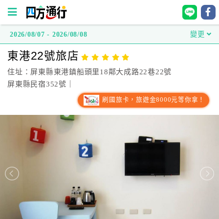
2026/08/07 - 2026/08/08
變更
四
東港22號旅店
方
通
住址：屏東縣東港鎮船頭里18鄰大成路22巷22號
行
屏東縣民宿352號｜
訂
刷國旅卡，旅遊金8000元等你拿！
房
台
灣
訂
房
直