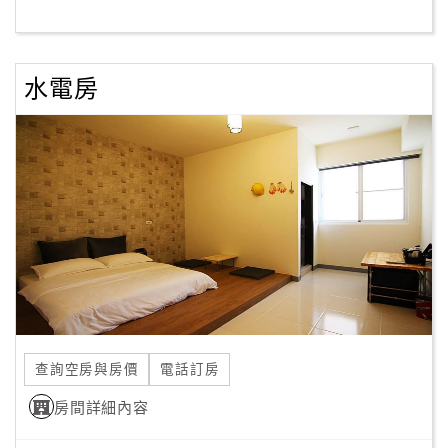
客
服
水電房
聯
絡
單
Line
線
上
客
服
查詢空房與房價
電話訂房
紅
利
房間詳細內容
查
詢