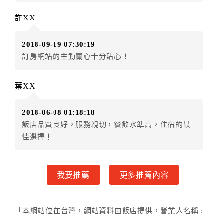
五、保留住宿權益(保留住房)
許XX
．訂房者因故辦理訂單異動，本飯店可接受
保留住宿金
額3個月
限原訂飯店），異動完成後不得辦理取消退款。
2018-09-19 07:30:19
（提出申辦日為保留起算日）
訂房網站的主動關心十分貼心！
．訂房者使用「保留住宿金額」時，請注意！為避免飯
店客滿，敬請及早計畫，如逾時未提出申辦，視同無條
件放棄訂單（住宿權益）。 （限原訂飯店使用）
葉XX
．每筆訂單異動限定乙次，限原訂飯店，異動完成後不
得辦理取消退款。
2018-06-08 01:18:18
．訂單異動後，訂單費用總計大於原訂單費用總計時，
飯店品質良好，服務親切，餐飲水準高，住宿的最
訂房者應補足差額。 限原訂飯店
佳選擇！
．訂單異動後，訂單費用總計小於原訂單費用總計時，
訂房者不得要求退其差額。限原訂飯店
六、取消訂單
我要推薦
更多推薦內容
訂房者因故取消訂單辦理退款，依下列標準申辦：
◎住房日7天前辦理者，訂單費用扣除總計0%為手續費
「本網站位在台灣，網站資料由飯店提供，營業人名稱 :
◎住房日1天前辦理者，訂單費用扣除總計100%為手續