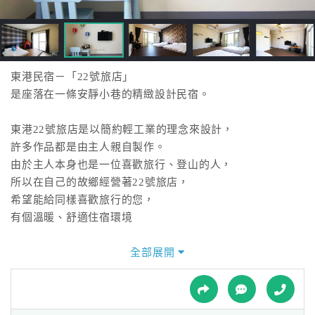
接
跟
飯
店
訂
東港民宿－「22號旅店」
房
是座落在一條安靜小巷的精緻設計民宿。
HOT
東港22號旅店是以簡約輕工業的理念來設計，
許多作品都是由主人親自製作。
特
由於主人本身也是一位喜歡旅行、登山的人，
色
所以在自己的故鄉經營著22號旅店，
民
希望能給同樣喜歡旅行的您，
宿
有個溫暖、舒適住宿環境
全部展開
全
球
租
車