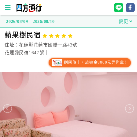
2026/08/09 - 2026/08/10
變更
四
蘋果樹民宿
方
通
住址：花蓮縣花蓮市國聯一路43號
行
花蓮縣民宿1647號｜
訂
刷國旅卡，旅遊金8000元等你拿！
房
台
灣
訂
房
直