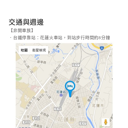
旅
伴
計
交通與週邊
劃
【非開車族】
．台鐵停靠站：花蓮火車站，到站步行時間約8分鐘
商
品
宣
傳