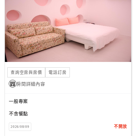
顧
客
滿
意
度
訂
單
查詢空房與房價
電話訂房
管
理
房間詳細內容
一般專案
會
員
不含餐點
帳
戶
不開放
2026/08/09