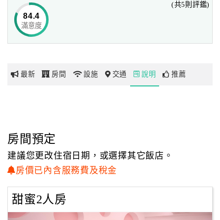
(共5則評鑑)
1.提供租賃汽機車及旅遊資訊服務。
84.4
2.代售海洋公園、兆豐農場優惠門票。
滿意度
網
3.代為安排一日遊活動及賞鯨、泛舟、溯溪活動。
紅
帶
你
最新
房間
設施
交通
說明
推薦
玩
玩
樂
地
房間預定
圖
建議您更改住宿日期，或選擇其它飯店。
顧
房價已內含服務費及稅金
客
服
甜蜜2人房
務