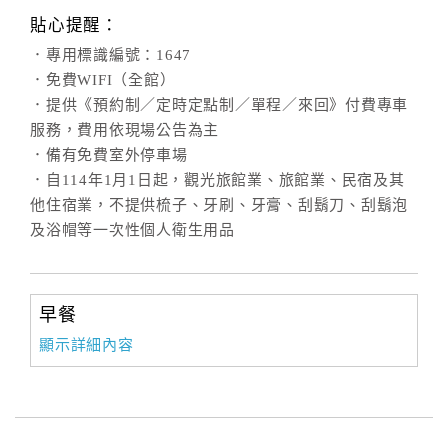
合
貼心提醒：
作
．專用標識編號：1647
提
．免費WIFI（全館）
案
．提供《預約制／定時定點制／單程／來回》付費專車
服務，費用依現場公告為主
．備有免費室外停車場
飯
．自114年1月1日起，觀光旅館業、旅館業、民宿及其
店
他住宿業，不提供梳子、牙刷、牙膏、刮鬍刀、刮鬍泡
合
及浴帽等一次性個人衛生用品
作
廠
早餐
商
顯示詳細內容
合
作