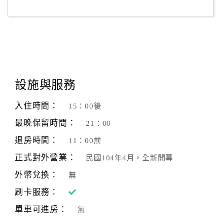
客
服
聯
絡
單
設施與服務
Line
入住時間：
15：00後
線
最晚保留時間：
21：00
上
客
退房時間：
11：00前
服
正式對外營業：
民國104年4月，全新開幕
外幣兌換：
無
紅
刷卡服務：
利
查
單車可進房：
無
詢