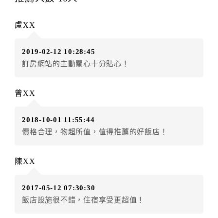
辦理取消退款。
訂單異動後，訂單費用總計大於原訂單費用總計時，訂
盧XX
房者應補足差額。（限原訂飯店）
訂單異動後，訂單費用總計小於原訂單費用總計時，訂
2019-02-12 10:28:45
房者不得要求退其差額。（限原訂飯店）
訂房網站的主動關心十分貼心！
五、保留住宿權益(保留住房)
．訂房者因故辦理訂單異動，本飯店可接受
保留住宿金
曾XX
額12個月
限原訂飯店），異動完成後不得辦理取消退
款。（提出申辦日為保留起算日）
2018-10-01 11:55:44
．訂房者使用「保留住宿金額」時，請注意！為避免飯
價格合理，物超所值，值得推薦的好飯店！
店客滿，敬請及早計畫，如逾時未提出申辦，視同無條
件放棄訂單（住宿權益）。 （限原訂飯店使用）
．每筆訂單異動限定乙次，限原訂飯店，異動完成後不
陳XX
得辦理取消退款。
．訂單異動後，訂單費用總計大於原訂單費用總計時，
2017-05-12 07:30:30
訂房者應補足差額。 限原訂飯店
飯店設施很不錯，住宿享受更超值！
．訂單異動後，訂單費用總計小於原訂單費用總計時，