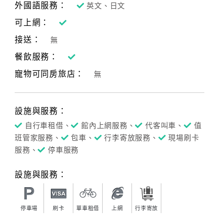
外國語服務：
英文、日文
可上網：
訂
接送：
無
房
Q&A
餐飲服務：
寵物可同房旅店：
無
國
旅
設施與服務：
卡
訂
自行車租借、
館內上網服務、
代客叫車、
值
房
班管家服務、
包車、
行李寄放服務、
現場刷卡
服務、
停車服務
請
設施與服務：
款
收
據
停車場
刷卡
單車租借
上網
行李寄放