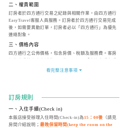
二、權責範圍
訂房者於四方通行交易之紀錄與相關作業，由四方通行
EasyTravel客服人員服務。訂房者於四方通行交易完成
後，如需要異動訂單，訂房者必以「四方通行」為優先
連絡對象。
三、價格內容
四方通行之公佈價格，包含房價、稅額及服務費。客房
價格隨季節及人文活動而異動，以選項「查詢空房與房
價」之當日價格為標準。
看完整注意事項
四、訂單異動
訂房成功後，訂房者如需異動內容，須於住房前在四方
通行「客服聯絡單」提出申辦，四方通行
恕不接受以電
訂房規則
話方式異動
訂單。
※非客服時間之申辦異動，皆為次日計算及辦理。
一、入住手續(Check in)
五、客服時間
本飯店接受辦理入住時間(Check-in)為
15：00後
（請見
房間介紹說明；
最晚保留時間(keep the room on the
週一至週日，上午9:00～晚上6:00