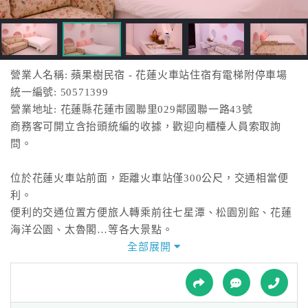
接
跟
飯
店
訂
營業人名稱: 蘋果樹民宿 - 花蓮火車站住宿有電梯附停車場
房
統一編號: 50571399
HOT
營業地址: 花蓮縣花蓮市國聯里029鄰國聯一路43號
商務客可開立含抬頭統編的收據，歡迎向櫃檯人員索取詢
問。
特
色
位於花蓮火車站前面，距離火車站僅300公尺，交通相當便
民
利。
宿
便利的交通位置方便旅人轉乘前往七星潭、松園別館、花蓮
海洋公園、太魯閣…等各大景點。
夜晚您則可輕鬆踏遊自強夜市或彩虹夜市，隨心所欲享受美
全部展開
全
味而道地的後山小吃，來場最自由暢快的花蓮之旅。
球
租
車
貼心服務