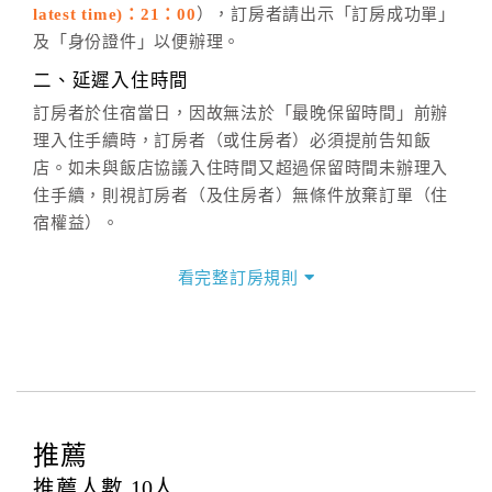
latest time)：21：00
），訂房者請出示「訂房成功單」
六、聯絡方式
及「身份證件」以便辦理。
週一至週日：
客服聯絡單
、
LINE@
、電話：
二、延遲入住時間
(07)9682715 。
訂房者於住宿當日，因故無法於「最晚保留時間」前辦
理入住手續時，訂房者（或住房者）必須提前告知飯
店。如未與飯店協議入住時間又超過保留時間未辦理入
住手續，則視訂房者（及住房者）無條件放棄訂單（住
宿權益）。
三、退房手續(Check out)
看完整訂房規則
本飯店退房時間(Check-out)為 （
11：00前
），訂房者
與飯店之其他交易﹝如續住、加床、餐費、小費、電話
費...等﹞所發生之費用，必須與飯店現場結清。
四、訂單異動
訂房者應於
入住前2日
（不含入住當日）提出申辦，如未
提出申辦不得異動訂單。
推薦
每筆訂單異動限定
乙
次，限原訂飯店，異動完成後不得
推薦人數
10
人