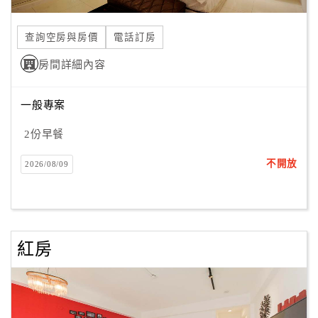
合
作
查詢空房與房價
電話訂房
提
房間詳細內容
案
一般專案
飯
店
2份早餐
合
不開放
2026/08/09
作
廠
商
紅房
合
作