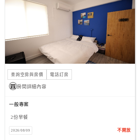
顧
客
滿
意
度
訂
單
查詢空房與房價
電話訂房
管
理
房間詳細內容
一般專案
會
員
2份早餐
帳
戶
不開放
2026/08/09