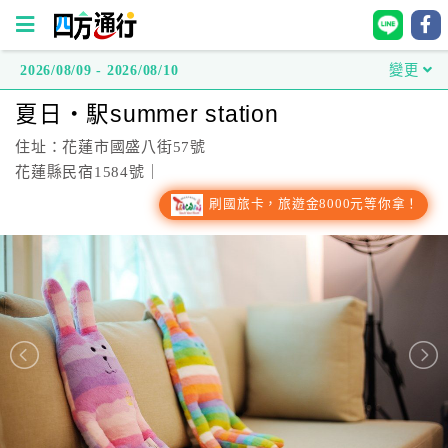
2026/08/09 - 2026/08/10
變更
四
夏日‧駅summer station
方
通
住址：花蓮市國盛八街57號
行
花蓮縣民宿1584號｜
訂
刷國旅卡，旅遊金8000元等你拿！
房
台
灣
訂
房
直