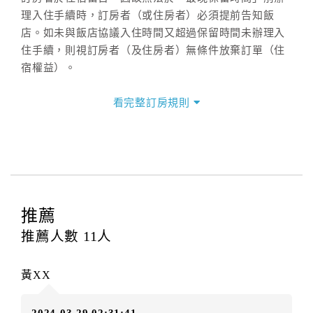
理入住手續時，訂房者（或住房者）必須提前告知飯
店。如未與飯店協議入住時間又超過保留時間未辦理入
住手續，則視訂房者（及住房者）無條件放棄訂單（住
宿權益）。
三、退房手續(Check out)
看完整訂房規則
本飯店退房時間(Check-out)為 （
11：00前
），訂房者
與飯店之其他交易﹝如續住、加床、餐費、小費、電話
費...等﹞所發生之費用，必須與飯店現場結清。
四、訂單異動
訂房者應於
入住前8日
（不含入住當日）提出申辦，如未
提出申辦不得異動訂單。
推薦
每筆訂單異動限定
乙
次，限原訂飯店，異動完成後不得
推薦人數
11
人
辦理取消退款。
訂單異動後，訂單費用總計大於原訂單費用總計時，訂
黃XX
房者應補足差額。（限原訂飯店）
訂單異動後，訂單費用總計小於原訂單費用總計時，訂