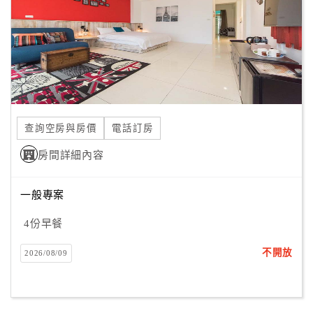
旅
伴
計
劃
商
品
查詢空房與房價
電話訂房
宣
傳
房間詳細內容
一般專案
4份早餐
不開放
2026/08/09