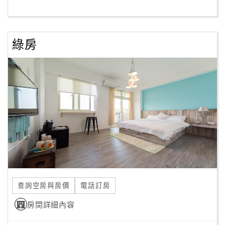
客
服
綠房
聯
絡
單
Line
線
上
客
服
查詢空房與房價
電話訂房
紅
利
房間詳細內容
查
詢