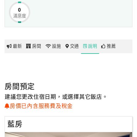
0
滿意度
網
紅
帶
你
最新
房間
設施
交通
說明
推薦
玩
玩
樂
地
房間預定
圖
建議您更改住宿日期，或選擇其它飯店。
顧
房價已內含服務費及稅金
客
服
藍房
務