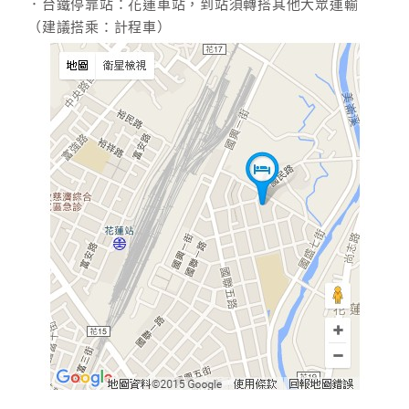
．台鐵停靠站：花蓮車站，到站須轉搭其他大眾運輸
（建議搭乘：計程車）