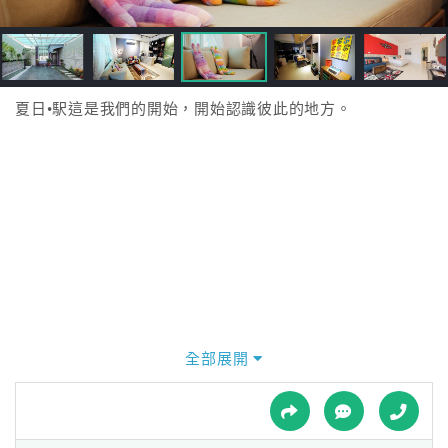
接
跟
飯
店
訂
夏日•駅這是我們的開始，開始認識彼此的地方。
房
HOT
特
色
民
宿
全部展開
全
球
租
車