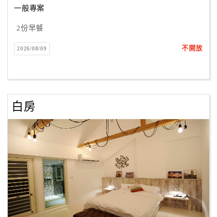
一般專案
2份早餐
訂
房
不開放
2026/08/09
Q&A
國
旅
白房
卡
訂
房
請
款
收
據