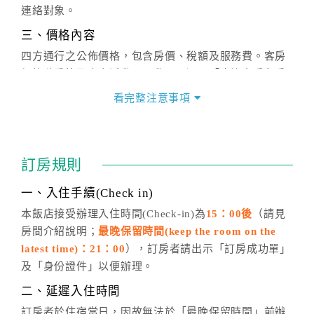
連絡對象。
三、價格內容
四方通行之公佈價格，包含房價、稅額及服務費。客房
價格隨季節及人文活動而異動，以選項「查詢空房與房
價」之當日價格為標準。
看完整注意事項
四、訂單異動
訂房成功後，訂房者如需異動內容，須於住房前在四方
通行「客服聯絡單」提出申辦，四方通行
恕不接受以電
訂房規則
話方式異動
訂單。
※非客服時間之申辦異動，皆為次日計算及辦理。
一、入住手續(Check in)
五、客服時間
本飯店接受辦理入住時間(Check-in)為
15：00後
（請見
房間介紹說明；
最晚保留時間(keep the room on the
週一至週日，上午9:00～晚上6:00
latest time)：21：00
），訂房者請出示「訂房成功單」
六、聯絡方式
及「身份證件」以便辦理。
週一至週日：
客服聯絡單
、
LINE@
、電話：
二、延遲入住時間
(07)9682715 。
訂房者於住宿當日，因故無法於「最晚保留時間」前辦