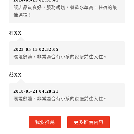
2024-03-29 02:31:41
房者不得要求退其差額。（限原訂飯店）
飯店品質良好，服務親切，餐飲水準高，住宿的最
五、取消訂單
佳選擇！
訂房者因故取消訂單辦理退款，依下列標準申辦：
◎住房日8天前辦理者，訂單費用扣除總計0%為手續費
石XX
◎住房日1天前辦理者，訂單費用扣除總計100%為手續
費
2023-05-15 02:32:05
◎住房日當日辦理者，訂單費用扣除總計100%為手續費
環境舒適，非常適合有小孩的家庭前往入住。
◎住房日當日不得辦理。
◎住房日當日未辦理入住手續者，視同住房，已付訂單
之訂金將全額沒收。
蔡XX
六、天候因素
2018-05-21 04:28:21
住房當日遇颱風、地震等不可抗拒因素時（以氣象局發
環境舒適，非常適合有小孩的家庭前往入住。
布或飯店所在地縣市政府頒布狀況”停止上班上課”為判
定準則），以致無法順利住房，訂房者可依飯店規定變
更住房日期或退費處理之。待飯店確認無誤後，可辦理
我要推薦
更多推薦內容
保留住宿權益或四方通行將
扣除訂單總額0%
為作業手續
費用，餘款退予訂房者。