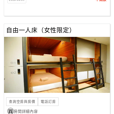
客
服
聯
絡
自由一人床（女性限定）
單
Line
線
上
客
服
紅
利
查詢空房與房價
電話訂房
查
房間詳細內容
詢