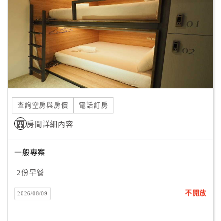
旅
伴
計
劃
商
品
宣
查詢空房與房價
電話訂房
傳
房間詳細內容
一般專案
2份早餐
不開放
2026/08/09