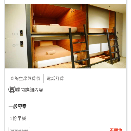
顧
客
滿
意
度
訂
單
管
查詢空房與房價
電話訂房
理
房間詳細內容
會
一般專案
員
帳
1份早餐
戶
不開放
2026/08/09