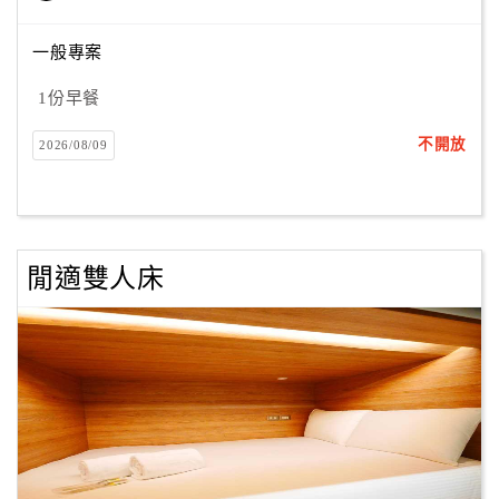
一般專案
訂
1份早餐
房
Q&A
不開放
2026/08/09
國
旅
卡
閒適雙人床
訂
房
請
款
收
據