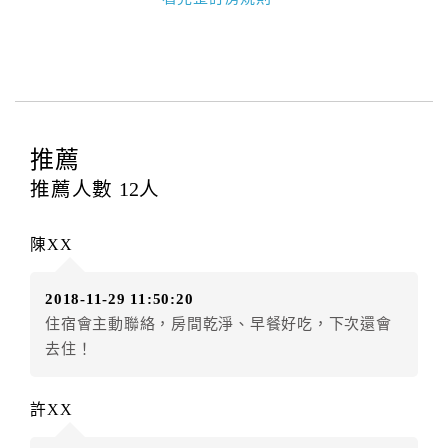
本飯店退房時間(Check-out)為 （
11：00前
），訂房者
與飯店之其他交易﹝如續住、加床、餐費、小費、電話
費...等﹞所發生之費用，必須與飯店現場結清。
四、訂單異動
訂房者應於
入住前2日
（不含入住當日）提出申辦，如未
提出申辦不得異動訂單。
推薦
每筆訂單異動限定
乙
次，限原訂飯店，異動完成後不得
推薦人數
12
人
辦理取消退款。
訂單異動後，訂單費用總計大於原訂單費用總計時，訂
陳XX
房者應補足差額。（限原訂飯店）
訂單異動後，訂單費用總計小於原訂單費用總計時，訂
2018-11-29 11:50:20
房者不得要求退其差額。（限原訂飯店）
住宿會主動聯絡，房間乾淨、早餐好吃，下次還會
五、保留住宿權益(保留住房)
去住！
．訂房者因故辦理訂單異動，本飯店可接受
保留住宿金
額3個月
限原訂飯店），異動完成後不得辦理取消退款。
許XX
（提出申辦日為保留起算日）
．訂房者使用「保留住宿金額」時，請注意！為避免飯