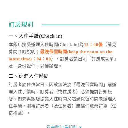
四、訂單異動
訂房成功後，訂房者如需異動內容，須於住房前在四方
通行「客服聯絡單」提出申辦，四方通行
恕不接受以電
訂房規則
話方式異動
訂單。
※非客服時間之申辦異動，皆為次日計算及辦理。
一、入住手續(Check in)
五、客服時間
本飯店接受辦理入住時間(Check-in)為
15：00後
（請見
房間介紹說明；
最晚保留時間(keep the room on the
週一至週日，上午9:00～晚上6:00
latest time)：04：00
），訂房者請出示「訂房成功單」
六、聯絡方式
及「身份證件」以便辦理。
週一至週日：
客服聯絡單
、
LINE@
、電話：
二、延遲入住時間
(07)9682715 。
訂房者於住宿當日，因故無法於「最晚保留時間」前辦
理入住手續時，訂房者（或住房者）必須提前告知飯
店。如未與飯店協議入住時間又超過保留時間未辦理入
住手續，則視訂房者（及住房者）無條件放棄訂單（住
宿權益）。
三、退房手續(Check out)
看完整訂房規則