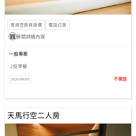
合
作
提
查詢空房與房價
電話訂房
案
房間詳細內容
飯
一般專案
店
合
2份早餐
作
不開放
2026/08/09
廠
商
合
天馬行空二人房
作