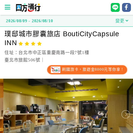
2026/08/09 - 2026/08/10
變更
四
璞邸城市膠囊旅店 BoutiCityCapsule
方
INN
通
行
住址：台北市中正區重慶南路一段7號1樓
訂
臺北市旅館506號｜
房
刷國旅卡，旅遊金8000元等你拿！
台
灣
訂
房
直