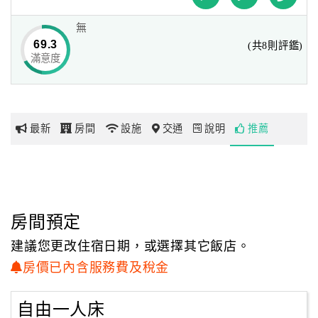
您 就是故事的起點
無
網
69.3
(共8則評鑑)
挑高兩層樓，創造出明亮閑適的休憩空間，請您靜靜入坐，
紅
滿意度
分享您的故事，也讓身傍的旅者告訴您，前一晚的九份夜景
帶
有多美、德國街上沒有流浪動物、威尼斯或許就快消失了。
你
玩
美好來自分享、幸福來自聆聽。
最新
房間
設施
交通
說明
推薦
璞邸城市膠囊旅店 就是台灣人情與文化的交流站
玩
樂
我們或許沒有絕頂聰明的外表，但，請您停下腳步，告訴我
地
們您想看到的台灣、想感受到的台北風情，讓我們用璞邸旅
圖
房間預定
店人文最獨有的熱情與您分享我們眼中的台灣，每一個文
顧
字、每一個笑容，在在與您分享台灣亙古的文化傳承與人情
建議您更改住宿日期，或選擇其它飯店。
客
暖流。
房價已內含服務費及稅金
服
務
如果您也有一個小故事想說、有一件您一直想要知道有關於
自由一人床
台灣的百思不解之事，我們在璞邸城市膠囊旅店等您。