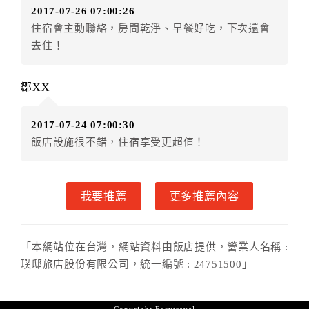
2017-07-26 07:00:26
店客滿，敬請及早計畫，如逾時未提出申辦，視同無條
住宿會主動聯絡，房間乾淨、早餐好吃，下次還會
件放棄訂單（住宿權益）。 （限原訂飯店使用）
去住！
．每筆訂單異動限定乙次，限原訂飯店，異動完成後不
得辦理取消退款。
．訂單異動後，訂單費用總計大於原訂單費用總計時，
鄒XX
訂房者應補足差額。 限原訂飯店
．訂單異動後，訂單費用總計小於原訂單費用總計時，
2017-07-24 07:00:30
訂房者不得要求退其差額。限原訂飯店
飯店設施很不錯，住宿享受更超值！
六、取消訂單
訂房者因故取消訂單辦理退款，依下列標準申辦：
我要推薦
更多推薦內容
◎住房日7天前辦理者，訂單費用扣除總計0%為手續費
◎住房日3天前辦理者，訂單費用扣除總計60%為手續費
◎住房日1天前辦理者，訂單費用扣除總計100%為手續
「本網站位在台灣，網站資料由飯店提供，營業人名稱 :
費
璞邸旅店股份有限公司，統一編號 : 24751500」
◎住房日當日辦理者，訂單費用扣除總計100%為手續費
◎住房日當日不得辦理。
◎住房日當日未辦理入住手續者，視同住房，已付訂單