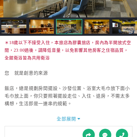
接
跟
飯
店
訂
房
＊18歲以下不接受入住，本旅店為膠囊旅店，房內為半開放式空
HOT
間，23:00過後，請降低音量，以免影響其他房客之住宿品質，
全館衛浴皆為共用衛浴
特
您 就是創意的來源
色
民
飯店，總是規劃房間擺設、沙發位置、浴室大毛巾放下面小
宿
毛巾放上面，你只要照著擺設走位、入住、退房，不需太多
構想，生活即是一連串的規範。
全
球
走入璞邸城市膠囊旅店，用您自己的方式旅行，在最舒適的
全部展開
租
空間睡眠、用您想要的眼光看人群，靜默之間，就是精彩。
車