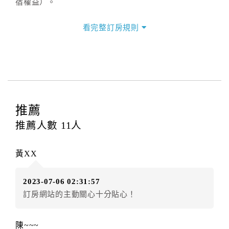
宿權益）。
三、退房手續(Check out)
看完整訂房規則
本飯店退房時間(Check-out)為 （
11：00前
），訂房者
與飯店之其他交易﹝如續住、加床、餐費、小費、電話
費...等﹞所發生之費用，必須與飯店現場結清。
四、訂單異動
訂房者應於
入住前8日
（不含入住當日）提出申辦，如未
提出申辦不得異動訂單。
推薦
每筆訂單異動限定
乙
次，限原訂飯店，異動完成後不得
推薦人數
11
人
辦理取消退款。
訂單異動後，訂單費用總計大於原訂單費用總計時，訂
黃XX
房者應補足差額。（限原訂飯店）
訂單異動後，訂單費用總計小於原訂單費用總計時，訂
2023-07-06 02:31:57
房者不得要求退其差額。（限原訂飯店）
訂房網站的主動關心十分貼心！
五、保留住宿權益(保留住房)
．訂房者因故辦理訂單異動，本飯店可接受
保留住宿金
陳~~~