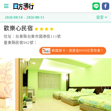
2026/08/10 - 2026/08/11
變更
四
歡樂心民宿
方
通
住址：台東縣台東市國泰街111號
行
臺東縣民宿962號｜
訂
刷國旅卡，旅遊金8000元等你拿！
房
台
灣
訂
房
直