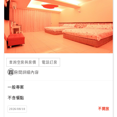
顧
客
滿
意
度
訂
單
查詢空房與房價
電話訂房
管
理
房間詳細內容
一般專案
會
員
不含餐點
帳
戶
不開放
2026/08/10