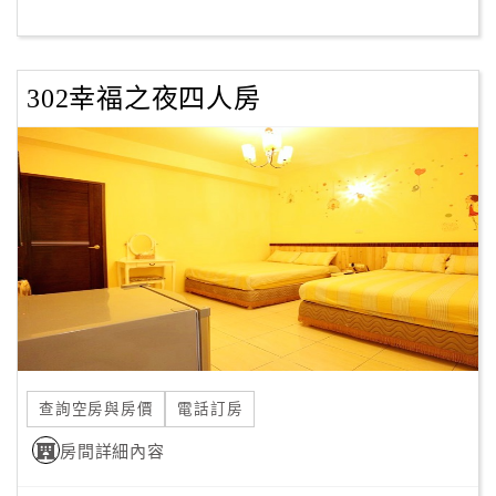
客
服
302幸福之夜四人房
聯
絡
單
Line
線
上
客
服
查詢空房與房價
電話訂房
紅
利
房間詳細內容
查
詢