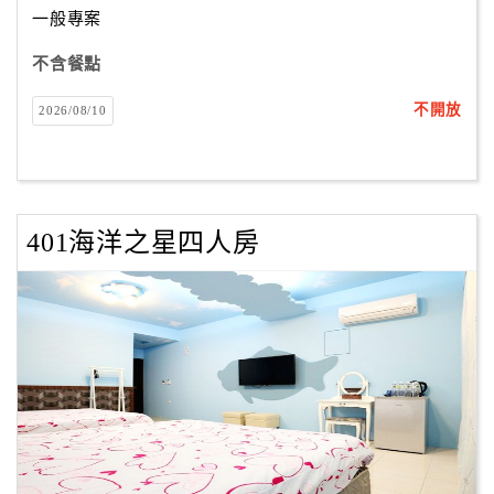
一般專案
不含餐點
訂
房
不開放
2026/08/10
Q&A
國
旅
401海洋之星四人房
卡
訂
房
請
款
收
據