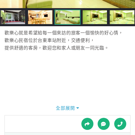
接
跟
飯
店
訂
歡樂心就是希望給每一個來訪的旅客一個愉快的好心情，
房
歡樂心民宿位於台東車站附近，交通便利，
HOT
提供舒適的客房，歡迎您和家人或朋友一同光臨。
特
色
民
宿
全部展開
全
球
租
車