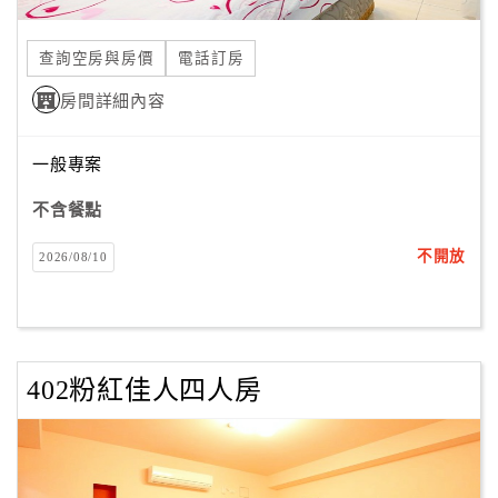
合
作
查詢空房與房價
電話訂房
提
房間詳細內容
案
一般專案
飯
店
不含餐點
合
不開放
2026/08/10
作
廠
商
402粉紅佳人四人房
合
作