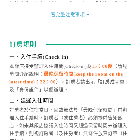
價格隨季節及人文活動而異動，以選項「查詢空房與房
價」之當日價格為標準。
看完整注意事項
四、訂單異動
訂房成功後，訂房者如需異動內容，須於住房前在四方
通行「客服聯絡單」提出申辦，四方通行
恕不接受以電
訂房規則
話方式異動
訂單。
※非客服時間之申辦異動，皆為次日計算及辦理。
一、入住手續(Check in)
五、客服時間
本飯店接受辦理入住時間(Check-in)為
15：00後
（請見
房間介紹說明；
最晚保留時間(keep the room on the
週一至週日，上午9:00～晚上6:00
latest time)：22：00
），訂房者請出示「訂房成功單」
六、聯絡方式
及「身份證件」以便辦理。
週一至週日：
客服聯絡單
、
LINE@
、電話：
二、延遲入住時間
(07)9682715 。
訂房者於住宿當日，因故無法於「最晚保留時間」前辦
理入住手續時，訂房者（或住房者）必須提前告知飯
店。如未與飯店協議入住時間又超過保留時間未辦理入
住手續，則視訂房者（及住房者）無條件放棄訂單（住