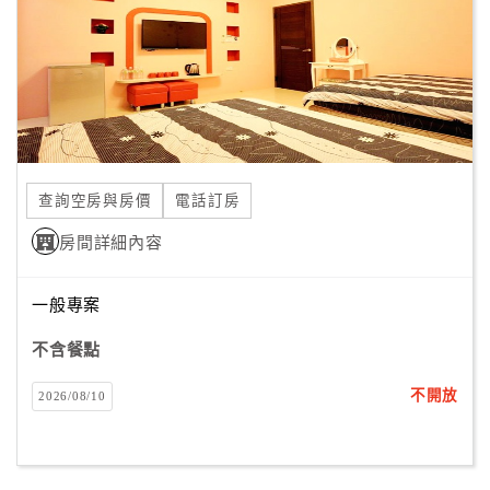
旅
伴
計
劃
商
品
查詢空房與房價
電話訂房
宣
傳
房間詳細內容
一般專案
不含餐點
不開放
2026/08/10