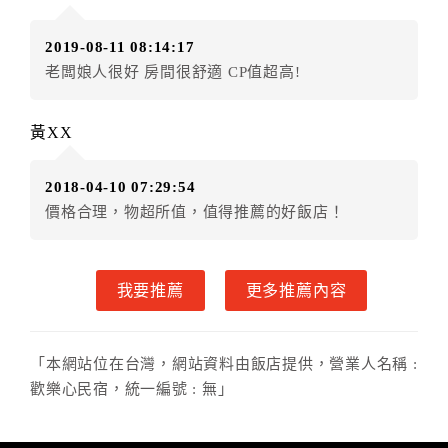
額3個月
限原訂飯店），異動完成後不得辦理取消退款。
（提出申辦日為保留起算日）
2019-08-11 08:14:17
．訂房者使用「保留住宿金額」時，請注意！為避免飯
老闆娘人很好 房間很舒適 CP值超高!
店客滿，敬請及早計畫，如逾時未提出申辦，視同無條
件放棄訂單（住宿權益）。 （限原訂飯店使用）
．每筆訂單異動限定乙次，限原訂飯店，異動完成後不
黃XX
得辦理取消退款。
．訂單異動後，訂單費用總計大於原訂單費用總計時，
2018-04-10 07:29:54
訂房者應補足差額。 限原訂飯店
價格合理，物超所值，值得推薦的好飯店！
．訂單異動後，訂單費用總計小於原訂單費用總計時，
訂房者不得要求退其差額。限原訂飯店
六、取消訂單
我要推薦
更多推薦內容
訂房者因故取消訂單辦理退款，依下列標準申辦：
◎住房日7天前辦理者，訂單費用扣除總計0%為手續費
「本網站位在台灣，網站資料由飯店提供，營業人名稱 :
◎住房日4天前辦理者，訂單費用扣除總計25%為手續費
歡樂心民宿，統一編號 : 無」
◎住房日1天前辦理者，訂單費用扣除總計45%為手續費
◎住房日當日辦理者，訂單費用扣除總計100%為手續費
◎住房日當日不得辦理。