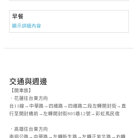
早餐
顯示詳細內容
交通與週邊
【開車族】
．花蓮往台東方向
台11線→中華路→四維路→四維路二段左轉開封街→直
行至開封橋前→左轉開封街805巷12號→彩虹馬民宿
．高雄往台東方向
南迴公路→中華路→左轉新生路→左轉正氣北路→右轉