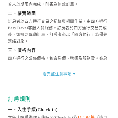
若未於期限內完成，則視為無效訂單。
二、權責範圍
訂房者於四方通行交易之紀錄與相關作業，由四方通行
EasyTravel客服人員服務。訂房者於四方通行交易完成
後，如需要異動訂單，訂房者必以「四方通行」為優先
連絡對象。
三、價格內容
四方通行之公佈價格，包含房價、稅額及服務費。客房
價格隨季節及人文活動而異動，以選項「查詢空房與房
價」之當日價格為標準。
看完整注意事項
四、訂單異動
訂房成功後，訂房者如需異動內容，須於住房前在四方
通行「客服聯絡單」提出申辦，四方通行
恕不接受以電
訂房規則
話方式異動
訂單。
※非客服時間之申辦異動，皆為次日計算及辦理。
一、入住手續(Check in)
五、客服時間
本飯店接受辦理入住時間(Check-in)為
15：00後
（請見