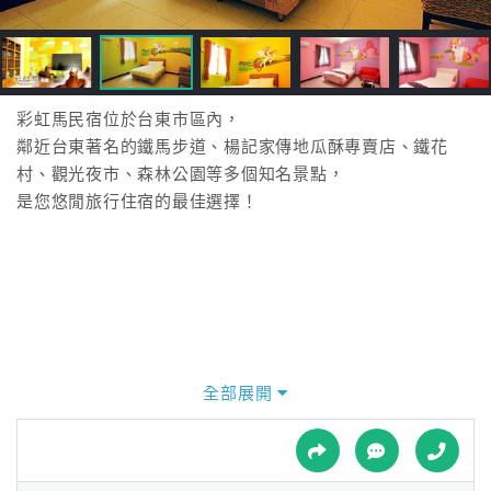
接
跟
飯
店
訂
彩虹馬民宿位於台東市區內，
房
鄰近台東著名的鐵馬步道、楊記家傳地瓜酥專賣店、鐵花
HOT
村、觀光夜市、森林公園等多個知名景點，
是您悠閒旅行住宿的最佳選擇！
特
色
民
宿
全部展開
全
球
租
車