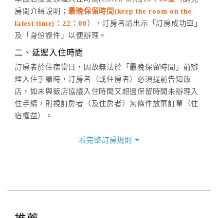
房間介紹說明；
最晚保留時間(keep the room on the
週一至週日，上午9:00～晚上6:00
latest time)：22：00
），訂房者請出示「訂房成功單」
六、聯絡方式
及「身份證件」以便辦理。
週一至週日：
客服聯絡單
、
LINE@
、電話：
二、延遲入住時間
(07)9682715 。
訂房者於住宿當日，因故無法於「最晚保留時間」前辦
理入住手續時，訂房者（或住房者）必須提前告知飯
店。如未與飯店協議入住時間又超過保留時間未辦理入
住手續，則視訂房者（及住房者）無條件放棄訂單（住
宿權益）。
三、退房手續(Check out)
看完整訂房規則
本飯店退房時間(Check-out)為 （
11：00前
），訂房者
與飯店之其他交易﹝如續住、加床、餐費、小費、電話
費...等﹞所發生之費用，必須與飯店現場結清。
四、訂單異動
訂房者應於
入住前8日
（不含入住當日）提出申辦，如未
提出申辦不得異動訂單。