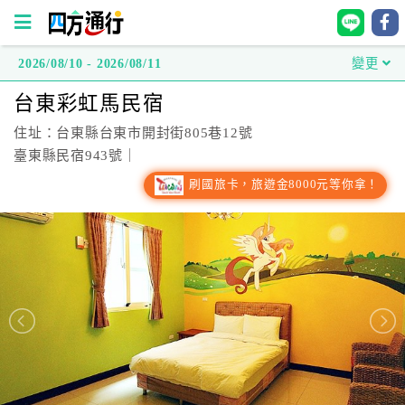
2026/08/10 - 2026/08/11
變更
四
台東彩虹馬民宿
方
通
住址：台東縣台東市開封街805巷12號
行
臺東縣民宿943號｜
訂
刷國旅卡，旅遊金8000元等你拿！
房
台
灣
訂
房
直