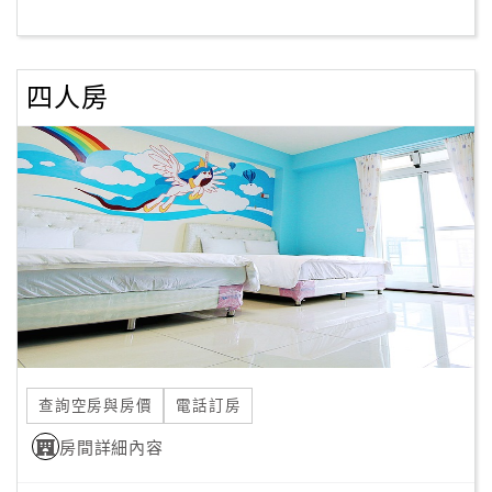
客
服
四人房
聯
絡
單
Line
線
上
客
服
查詢空房與房價
電話訂房
紅
利
房間詳細內容
查
詢