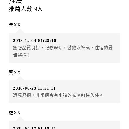
推薦
每筆訂單異動限定
乙
次，限原訂飯店，異動完成後不得
推薦人數
9
人
辦理取消退款。
訂單異動後，訂單費用總計大於原訂單費用總計時，訂
朱XX
房者應補足差額。（限原訂飯店）
訂單異動後，訂單費用總計小於原訂單費用總計時，訂
2018-12-04 04:28:10
房者不得要求退其差額。（限原訂飯店）
飯店品質良好，服務親切，餐飲水準高，住宿的最
五、保留住宿權益(保留住房)
佳選擇！
．訂房者因故辦理訂單異動，本飯店可接受
保留住宿金
額3個月
限原訂飯店），異動完成後不得辦理取消退款。
蔡XX
（提出申辦日為保留起算日）
．訂房者使用「保留住宿金額」時，請注意！為避免飯
2018-08-23 11:51:11
店客滿，敬請及早計畫，如逾時未提出申辦，視同無條
環境舒適，非常適合有小孩的家庭前往入住。
件放棄訂單（住宿權益）。 （限原訂飯店使用）
．每筆訂單異動限定乙次，限原訂飯店，異動完成後不
得辦理取消退款。
羅XX
．訂單異動後，訂單費用總計大於原訂單費用總計時，
訂房者應補足差額。 限原訂飯店
2018-04-12 01:19:51