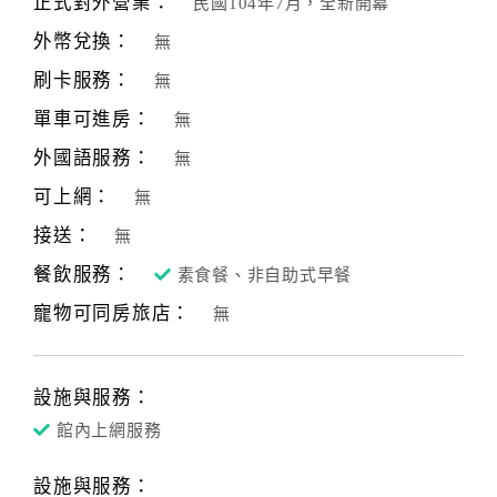
正式對外營業：
民國104年7月，全新開幕
合
外幣兌換：
無
作
提
刷卡服務：
無
案
單車可進房：
無
外國語服務：
無
飯
可上網：
無
店
接送：
合
無
作
餐飲服務：
素食餐、非自助式早餐
寵物可同房旅店：
無
廠
商
合
設施與服務：
作
館內上網服務
設施與服務：