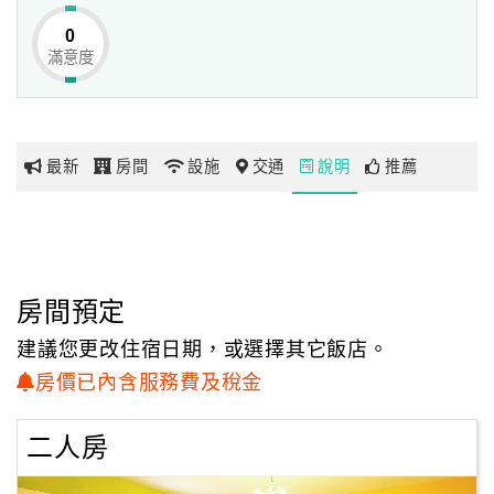
0
滿意度
網
紅
帶
你
最新
房間
設施
交通
說明
推薦
玩
玩
樂
地
房間預定
圖
建議您更改住宿日期，或選擇其它飯店。
顧
房價已內含服務費及稅金
客
服
二人房
務