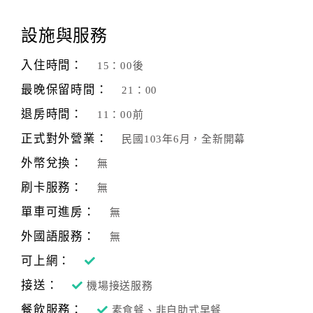
顧
設施與服務
客
滿
入住時間：
15：00後
意
最晚保留時間：
21：00
度
退房時間：
11：00前
正式對外營業：
民國103年6月，全新開幕
訂
單
外幣兌換：
無
管
刷卡服務：
無
理
單車可進房：
無
外國語服務：
無
會
員
可上網：
帳
接送：
機場接送服務
戶
餐飲服務：
素食餐、非自助式早餐