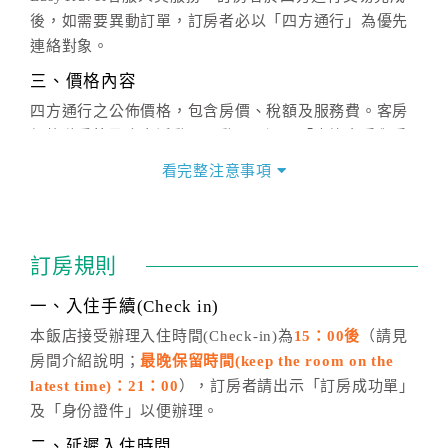
後，如需要異動訂單，訂房者必以「四方通行」為優先
連絡對象。
三、價格內容
四方通行之公佈價格，包含房價、稅額及服務費。客房
價格隨季節及人文活動而異動，以選項「查詢空房與房
價」之當日價格為標準。
看完整注意事項
四、訂單異動
訂房成功後，訂房者如需異動內容，須於住房前在四方
通行「客服聯絡單」提出申辦，四方通行
恕不接受以電
訂房規則
話方式異動
訂單。
※非客服時間之申辦異動，皆為次日計算及辦理。
一、入住手續(Check in)
五、客服時間
本飯店接受辦理入住時間(Check-in)為
15：00後
（請見
房間介紹說明；
最晚保留時間(keep the room on the
週一至週日，上午9:00～晚上6:00
latest time)：21：00
），訂房者請出示「訂房成功單」
六、聯絡方式
及「身份證件」以便辦理。
週一至週日：
客服聯絡單
、
LINE@
、電話：
二、延遲入住時間