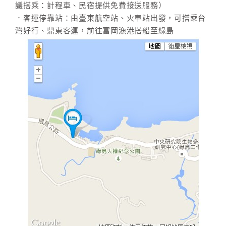
議搭乘：計程車、民宿提供免費接送服務）
合
．客運停靠站：由臺東航空站、火車站出發，可搭乘台
作
灣好行、鼎東客運，前往富岡漁港搭船至綠島
提
案
飯
店
合
作
廠
商
合
作