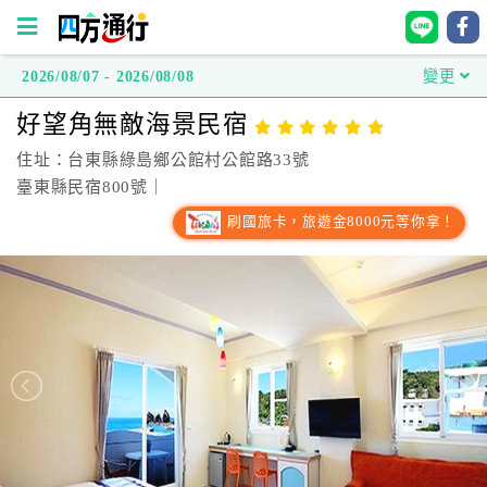
2026/08/07 - 2026/08/08
變更
四
好望角無敵海景民宿
方
通
住址：台東縣綠島鄉公館村公館路33號
行
臺東縣民宿800號｜
訂
刷國旅卡，旅遊金8000元等你拿！
房
台
灣
訂
房
直