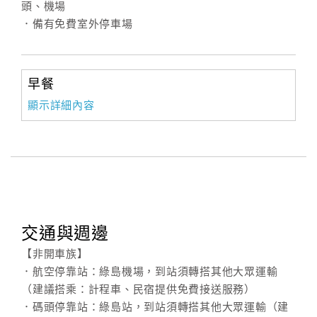
頭、機場
．備有免費室外停車場
訂
房
Q&A
早餐
顯示詳細內容
國
旅
卡
訂
房
交通與週邊
請
【非開車族】
款
．航空停靠站：綠島機場，到站須轉搭其他大眾運輸
收
（建議搭乘：計程車、民宿提供免費接送服務）
據
．碼頭停靠站：綠島站，到站須轉搭其他大眾運輸（建