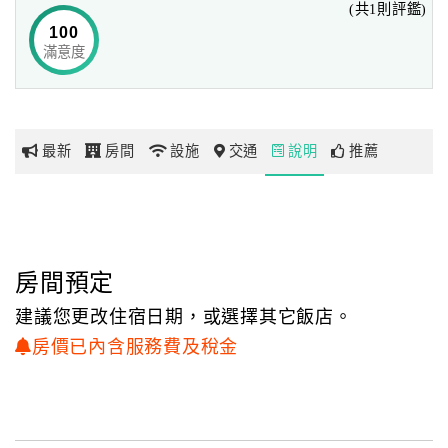
(共1則評鑑)
砌牆之傳統風味。期盼近悅遠來，於此細說著綠島的許許多
100
多故事及留下美好回憶。
滿意度
網
紅
同時為提升旅遊、住宿各方面品質，本於愛護鄉土之情懷，
帶
由田家第七代青年返鄉投入創業及接待服務。期為綠島旅遊
你
市場注入新活力，也讓您不再是走馬看花而達成有個幽靜定
最新
房間
設施
交通
說明
推薦
玩
點休閒渡假慢遊之好地方、好選擇－海風、奇岩、好望角！
繁星、日出、公舘灣！旅行不是為了趕路，而是停下來感受
這一片美景。
玩
樂
地
房間預定
圖
建議您更改住宿日期，或選擇其它飯店。
顧
房價已內含服務費及稅金
客
服
務