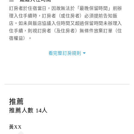
(07)9682715 。
訂房者於住宿當日，因故無法於「最晚保留時間」前辦
理入住手續時，訂房者（或住房者）必須提前告知飯
店。如未與飯店協議入住時間又超過保留時間未辦理入
住手續，則視訂房者（及住房者）無條件放棄訂單（住
宿權益）。
三、退房手續(Check out)
看完整訂房規則
本飯店退房時間(Check-out)為 （
11：00前
），訂房者
與飯店之其他交易﹝如續住、加床、餐費、小費、電話
費...等﹞所發生之費用，必須與飯店現場結清。
四、訂單異動
訂房者應於
入住前31日
（不含入住當日）提出申辦，如
未提出申辦不得異動訂單。
推薦
每筆訂單異動限定
乙
次，限原訂飯店，異動完成後不得
推薦人數
14
人
辦理取消退款。
訂單異動後，訂單費用總計大於原訂單費用總計時，訂
黃XX
房者應補足差額。（限原訂飯店）