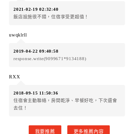
訂單異動後，訂單費用總計小於原訂單費用總計時，訂
2021-02-19 02:32:40
房者不得要求退其差額。（限原訂飯店）
飯店設施很不錯，住宿享受更超值！
五、保留住宿權益(保留住房)
．訂房者因故辦理訂單異動，本飯店可接受
保留住宿金
uwqklrll
額3個月
限原訂飯店），異動完成後不得辦理取消退款。
（提出申辦日為保留起算日）
2019-04-22 09:40:58
．訂房者使用「保留住宿金額」時，請注意！為避免飯
response.write(9099671*9134188)
店客滿，敬請及早計畫，如逾時未提出申辦，視同無條
件放棄訂單（住宿權益）。 （限原訂飯店使用）
．每筆訂單異動限定乙次，限原訂飯店，異動完成後不
RXX
得辦理取消退款。
．訂單異動後，訂單費用總計大於原訂單費用總計時，
2018-09-15 11:50:36
訂房者應補足差額。 限原訂飯店
住宿會主動聯絡，房間乾淨、早餐好吃，下次還會
．訂單異動後，訂單費用總計小於原訂單費用總計時，
去住！
訂房者不得要求退其差額。限原訂飯店
六、取消訂單
我要推薦
更多推薦內容
訂房者因故取消訂單辦理退款，依下列標準申辦：