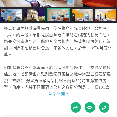
接
跟
飯
店
訂
綠島好望角無敵海景民宿，位在綠島祖先登陸地－公舘灣
房
（村）的中段。早期先民由草寮而咾咕石砌牆築瓦房而居，
HOT
過著樸實農漁生活。隨地方發展觀光，好望角民宿經長期籌
劃、拆除簡陋破舊房舍及一年多的興建，於今103年6月底開
幕。
特
色
因於綠島公舘村臨海面，結合海陸地景條件，且視野景觀極
民
佳之地，搭配清幽高雅別緻獨具風格之地中海型三樓建築風
宿
貌，故取名-好望角無敵海景民宿。內有5間均看海並依房
型、角度、內裝不同而冠上房名之客房分別是：一樓101公
舘灣（精緻雙人套房）、二樓201太平洋（豪華4人套房）及
全部展開
全
202大西洋（豪華6人套房）、三樓301地中海（豪華雙人套
球
房）及302愛琴海（豪華雙人套房），附設客廳、餐廳、玻
租
車
璃屋聊天室，另户外週邊庭園綠美化，保有綠島過去咾咕石