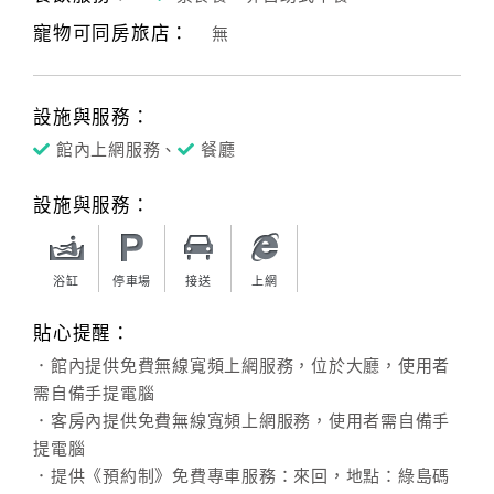
寵物可同房旅店：
無
客
服
聯
設施與服務：
絡
單
館內上網服務、
餐廳
設施與服務：
Line
線
上
浴缸
停車場
接送
上網
客
貼心提醒：
服
．館內提供免費無線寬頻上網服務，位於大廳，使用者
需自備手提電腦
紅
．客房內提供免費無線寬頻上網服務，使用者需自備手
利
提電腦
查
．提供《預約制》免費專車服務：來回，地點：綠島碼
詢