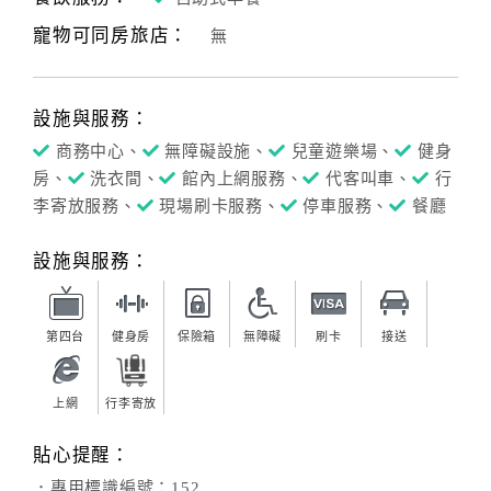
寵物可同房旅店：
無
訂
房
設施與服務：
Q&A
商務中心、
無障礙設施、
兒童遊樂場、
健身
房、
洗衣間、
館內上網服務、
代客叫車、
行
國
李寄放服務、
現場刷卡服務、
停車服務、
餐廳
旅
卡
設施與服務：
訂
房
第四台
健身房
保險箱
無障礙
刷卡
接送
請
上網
行李寄放
款
收
貼心提醒：
據
．專用標識編號：152