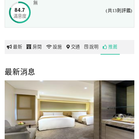
無
84.7
(共13則評鑑)
滿意度
網
紅
帶
你
最新
房間
設施
交通
說明
推薦
玩
玩
最新消息
樂
地
圖
顧
客
服
務