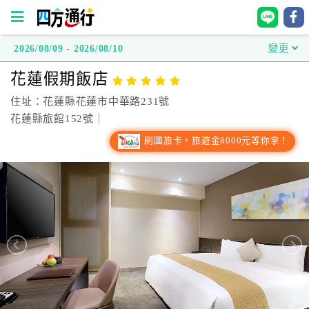
2026/08/09 - 2026/08/10
變更
四
花蓮假期飯店
方
通
住址：花蓮縣花蓮市中華路231號
行
花蓮縣旅館152號｜
訂
刷國旅卡，旅遊金8000元等你拿！
房
台
灣
訂
房
直