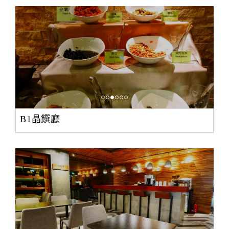
B1晶饌廳