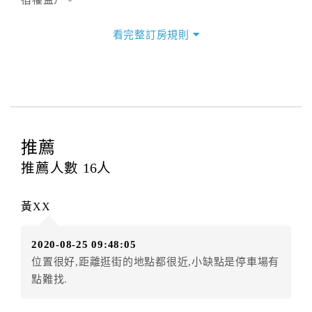
宿權益）。
三、退房手續(Check out)
看完整訂房規則
本飯店退房時間(Check-out)為 （
12：00前
），訂房者
與飯店之其他交易﹝如續住、加床、餐費、小費、電話
費...等﹞所發生之費用，必須與飯店現場結清。
四、訂單異動
訂房者應於
入住前2日
（不含入住當日）提出申辦，如未
提出申辦不得異動訂單。
推薦
每筆訂單異動限定
乙
次，限原訂飯店，異動完成後不得
推薦人數
16
人
辦理取消退款。
訂單異動後，訂單費用總計大於原訂單費用總計時，訂
黃XX
房者應補足差額。（限原訂飯店）
訂單異動後，訂單費用總計小於原訂單費用總計時，訂
2020-08-25 09:48:05
房者不得要求退其差額。（限原訂飯店）
位置很好,距離逛街的地點都很近,小缺點是停車場有
五、保留住宿權益(保留住房)
點難找.
．訂房者因故辦理訂單異動，本飯店可接受
保留住宿金
額3個月
限原訂飯店），異動完成後不得辦理取消退款。