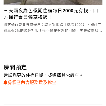
顧
三天兩夜綠色假期住宿每日2000元有找，四
客
方通行會員獨享禮遇！
滿
四方通行會員專屬優惠：輸入折扣碼【SUN1000】，即可立
意
即享有2%的現金折扣！這不僅是對您的回饋，更是鼓勵您持
度
續探索美
訂
單
管
理
房間預定
建議您更改住宿日期，或選擇其它飯店。
會
房價已內含服務費及稅金
員
帳
戶