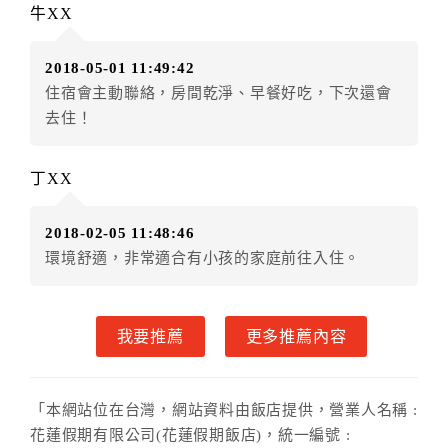
牛XX
（提出申辦日為保留起算日）
．訂房者使用「保留住宿金額」時，請注意！為避免飯
2018-05-01 11:49:42
店客滿，敬請及早計畫，如逾時未提出申辦，視同無條
住宿會主動聯絡，房間乾淨、早餐好吃，下次還會
件放棄訂單（住宿權益）。 （限原訂飯店使用）
去住！
．每筆訂單異動限定乙次，限原訂飯店，異動完成後不
得辦理取消退款。
．訂單異動後，訂單費用總計大於原訂單費用總計時，
丁XX
訂房者應補足差額。 限原訂飯店
．訂單異動後，訂單費用總計小於原訂單費用總計時，
2018-02-05 11:48:46
訂房者不得要求退其差額。限原訂飯店
環境舒適，非常適合有小孩的家庭前往入住。
六、取消訂單
訂房者因故取消訂單辦理退款，依下列標準申辦：
我要推薦
更多推薦內容
◎住房日7天前辦理者，訂單費用扣除總計0%為手續費
◎住房日4天前辦理者，訂單費用扣除總計25%為手續費
◎住房日1天前辦理者，訂單費用扣除總計45%為手續費
「本網站位在台灣，網站資料由飯店提供，營業人名稱 :
◎住房日當日辦理者，訂單費用扣除總計100%為手續費
花蓮假期有限公司(花蓮假期飯店)，統一編號 :
◎住房日當日不得辦理。