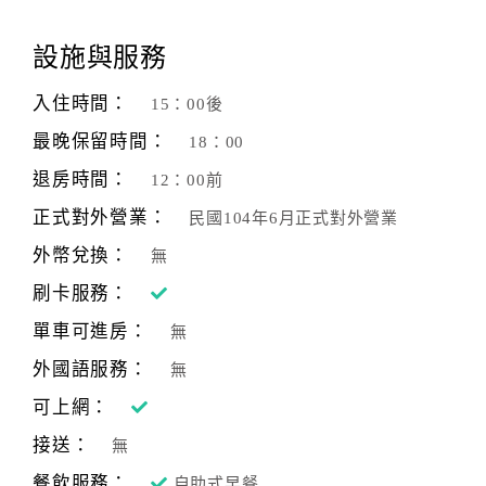
客
設施與服務
服
聯
入住時間：
15：00後
絡
最晚保留時間：
18：00
單
退房時間：
12：00前
正式對外營業：
民國104年6月正式對外營業
Line
線
外幣兌換：
無
上
刷卡服務：
客
服
單車可進房：
無
外國語服務：
無
紅
可上網：
利
接送：
無
查
詢
餐飲服務：
自助式早餐