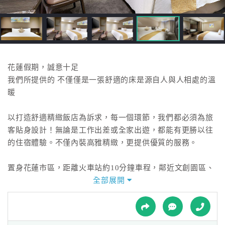
接
跟
飯
店
訂
房
花蓮假期，誠意十足
HOT
我們所提供的 不僅僅是一張舒適的床是源自人與人相處的溫
暖
特
以打造舒適精緻飯店為訴求，每一個環節，我們都必須為旅
色
客貼身設計！無論是工作出差或全家出遊，都能有更勝以往
民
的住宿體驗。不僅內裝高雅精緻，更提供優質的服務。
宿
置身花蓮市區，距離火車站約10分鐘車程，鄰近文創園區、
金三角商圈、太平洋公園與東大門夜市，無論洽公或旅遊，
全部展開
全
提供給您更舒適便捷的住宿體驗。
球
租
車