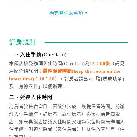
價格隨季節及人文活動而異動，以選項「查詢空房與房
價」之當日價格為標準。
看完整注意事項
四、訂單異動
訂房成功後，訂房者如需異動內容，須於住房前在四方
通行「客服聯絡單」提出申辦，四方通行
恕不接受以電
訂房規則
話方式異動
訂單。
※非客服時間之申辦異動，皆為次日計算及辦理。
一、入住手續(Check in)
五、客服時間
本飯店接受辦理入住時間(Check-in)為
15：00後
（請見
房間介紹說明；
最晚保留時間(keep the room on the
週一至週日，上午9:00～晚上6:00
latest time)：18：00
），訂房者請出示「訂房成功單」
六、聯絡方式
及「身份證件」以便辦理。
週一至週日：
客服聯絡單
、
LINE@
、電話：
二、延遲入住時間
(07)9682715 。
訂房者於住宿當日，因故無法於「最晚保留時間」前辦
理入住手續時，訂房者（或住房者）必須提前告知飯
店。如未與飯店協議入住時間又超過保留時間未辦理入
住手續，則視訂房者（及住房者）無條件放棄訂單（住