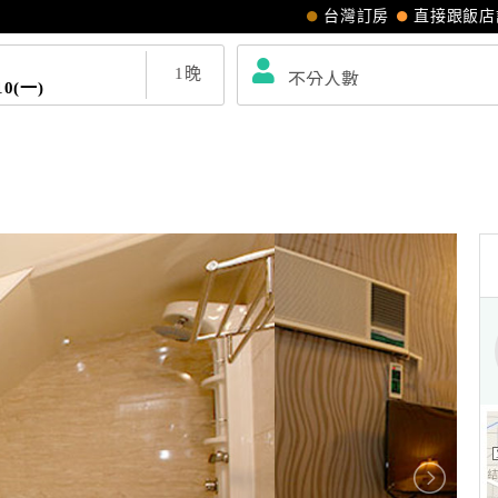
台灣訂房
直接跟飯店
1
晚
10(一)