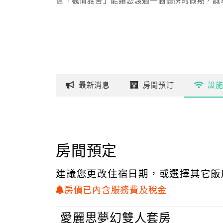
信「楓情雅舍」能讓您渡過一個愉快的假期，誠
最新
消息
房間
預訂
設
房間預定
建議您更改住宿日期，或選擇其它飯
房價已內含服務費及稅金
愛麗思夢幻雙人套房