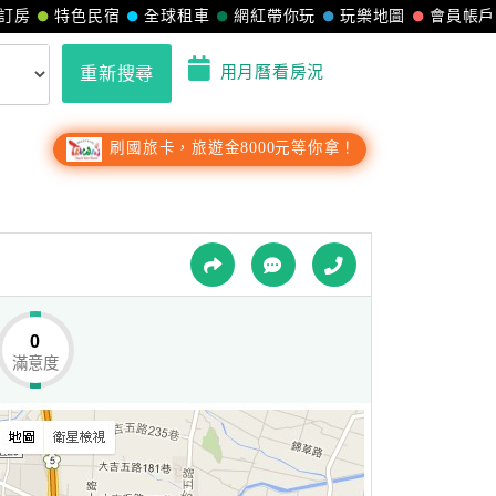
訂房
特色民宿
全球租車
網紅帶你玩
玩樂地圖
會員帳戶
用月曆看房況
重新搜尋
刷國旅卡，旅遊金8000元等你拿！
0
滿意度