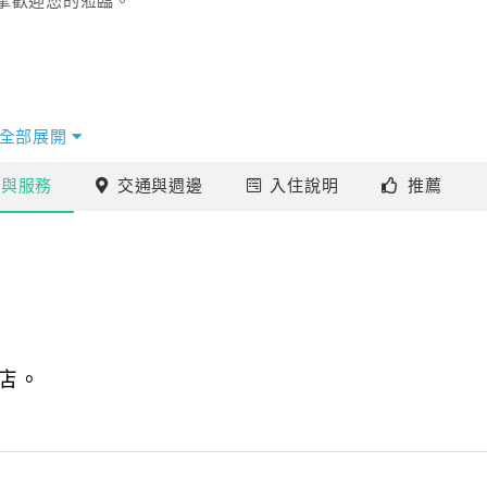
摯歡迎您的蒞臨。
全部展開
施
與服務
交通
與週邊
入住
說明
推薦
店。