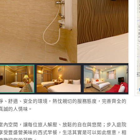
淨、舒適、安全的環境，熱忱親切的服務態度，完善齊全的
真誠的人情味。
室內空間，讓每位旅人解壓、放鬆的自在與悠閒；步入庭院
享受豐盛營美味的西式早餐，生活其實是可以如此愜意，相