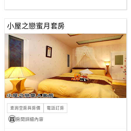
客
服
小屋之戀蜜月套房
聯
絡
單
Line
線
上
客
服
查詢空房與房價
電話訂房
紅
利
房間詳細內容
查
詢