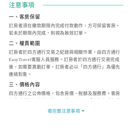
注意事項
一、客房保留
訂房者須在繳款期限內完成付款動作，方可保留客房。
若未於期限內完成，則視為無效訂單。
二、權責範圍
訂房者於四方通行交易之紀錄與相關作業，由四方通行
EasyTravel客服人員服務。訂房者於四方通行交易完成
後，如需要異動訂單，訂房者必以「四方通行」為優先
連絡對象。
三、價格內容
四方通行之公佈價格，包含房價、稅額及服務費。客房
價格隨季節及人文活動而異動，以選項「查詢空房與房
價」之當日價格為標準。
看完整注意事項
四、訂單異動
訂房成功後，訂房者如需異動內容，須於住房前在四方