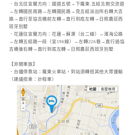
．台北往宜蘭方向：國道五號→下羅東.五結北側交流道
→左轉國民南路→左轉國民路→見五結派出所右轉大吉
路→直行至協吉橋前左轉→直行到底左轉→日照農莊西
班牙別墅
．花蓮往宜蘭方向：花蓮→蘇澳（台二線）→濱海公路
→左轉五結路一段（宜196線）→左轉226巷→直行過協
吉橋後右轉→直行到底左轉→日照農莊西班牙別墅
【非開車族】
．台鐵停靠站：羅東火車站，到站須轉搭其他大眾運輸
（建議搭乘：計程車）