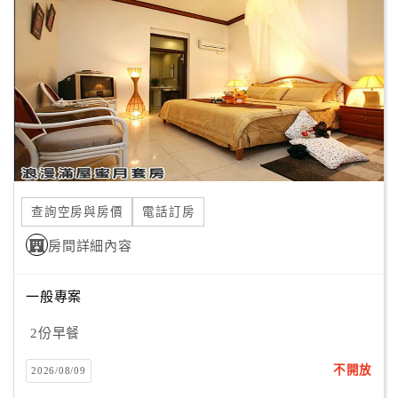
顧
客
滿
意
度
訂
單
查詢空房與房價
電話訂房
管
理
房間詳細內容
一般專案
會
員
2份早餐
帳
戶
不開放
2026/08/09