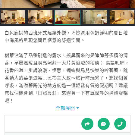
接
跟
飯
店
訂
白色廊拱的西班牙式建築外觀，巧妙運用色調鮮明的夏日地
房
中海風格呈現悠閒且愜意的舒適空間。
HOT
樹葉沾滿了晶瑩剔透的露水，撲鼻而來的是陣陣芬多精的清
香，早晨溫暖且明亮照射一大片黃澄澄的稻穗； 鳥語呢喃，
特
花香四溢，步調浪漫、愜意，蝴蝶與鳥兒快樂的吟著著，跳
色
著動人的華爾滋舞…民宿主人敘～旅行時玩累了，想找個會
民
呼吸，滿溢著陽光的地方度過一個輕鬆有氧的假期嗎？建議
宿
您找個機會到「日照農莊」來體會一下有氧深呼的通體舒暢
吧！
全部展開
全
球
租
車