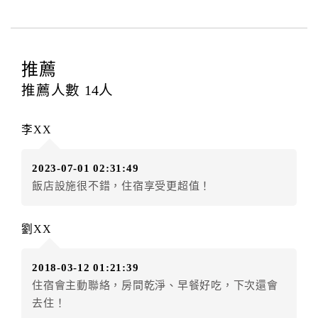
費...等﹞所發生之費用，必須與飯店現場結清。
四、訂單異動
訂房者應於
入住前8日
（不含入住當日）提出申辦，如未
提出申辦不得異動訂單。
推薦
每筆訂單異動限定
乙
次，限原訂飯店，異動完成後不得
推薦人數
14
人
辦理取消退款。
訂單異動後，訂單費用總計大於原訂單費用總計時，訂
李XX
房者應補足差額。（限原訂飯店）
訂單異動後，訂單費用總計小於原訂單費用總計時，訂
2023-07-01 02:31:49
房者不得要求退其差額。（限原訂飯店）
飯店設施很不錯，住宿享受更超值！
五、保留住宿權益(保留住房)
．訂房者因故辦理訂單異動，本飯店可接受
保留住宿金
劉XX
額3個月
限原訂飯店），異動完成後不得辦理取消退款。
（提出申辦日為保留起算日）
2018-03-12 01:21:39
．訂房者使用「保留住宿金額」時，請注意！為避免飯
住宿會主動聯絡，房間乾淨、早餐好吃，下次還會
店客滿，敬請及早計畫，如逾時未提出申辦，視同無條
去住！
件放棄訂單（住宿權益）。 （限原訂飯店使用）