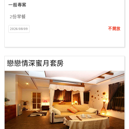
一般專案
2份早餐
訂
房
不開放
2026/08/09
Q&A
國
旅
戀戀情深蜜月套房
卡
訂
房
請
款
收
據