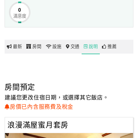
0
滿意度
網
紅
帶
你
最新
房間
設施
交通
說明
推薦
玩
玩
樂
地
房間預定
圖
建議您更改住宿日期，或選擇其它飯店。
顧
房價已內含服務費及稅金
客
服
浪漫滿屋蜜月套房
務