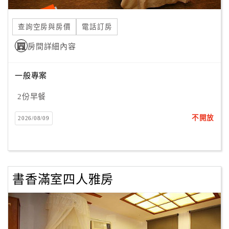
合
作
查詢空房與房價
電話訂房
提
房間詳細內容
案
一般專案
飯
店
2份早餐
合
不開放
2026/08/09
作
廠
商
書香滿室四人雅房
合
作