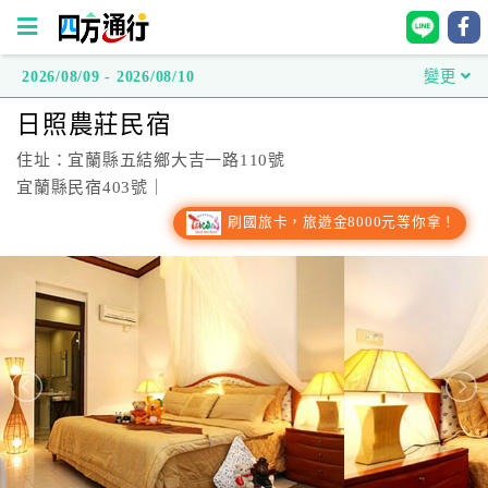
2026/08/09 - 2026/08/10
變更
四
日照農莊民宿
方
通
住址：宜蘭縣五結鄉大吉一路110號
行
宜蘭縣民宿403號｜
訂
刷國旅卡，旅遊金8000元等你拿！
房
台
灣
訂
房
直