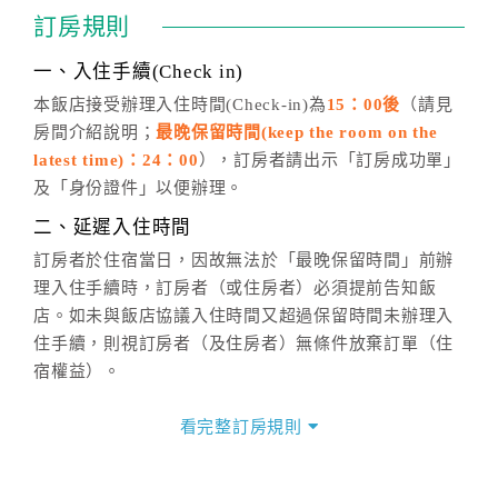
通行「客服聯絡單」提出申辦，四方通行
恕不接受以電
訂房規則
話方式異動
訂單。
※非客服時間之申辦異動，皆為次日計算及辦理。
一、入住手續(Check in)
五、客服時間
本飯店接受辦理入住時間(Check-in)為
15：00後
（請見
房間介紹說明；
最晚保留時間(keep the room on the
週一至週日，上午9:00～晚上6:00
latest time)：24：00
），訂房者請出示「訂房成功單」
六、聯絡方式
及「身份證件」以便辦理。
週一至週日：
客服聯絡單
、
LINE@
、電話：
二、延遲入住時間
(07)9682715 。
訂房者於住宿當日，因故無法於「最晚保留時間」前辦
理入住手續時，訂房者（或住房者）必須提前告知飯
店。如未與飯店協議入住時間又超過保留時間未辦理入
住手續，則視訂房者（及住房者）無條件放棄訂單（住
宿權益）。
三、退房手續(Check out)
看完整訂房規則
本飯店退房時間(Check-out)為 （
11：00前
），訂房者
與飯店之其他交易﹝如續住、加床、餐費、小費、電話