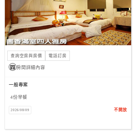
旅
伴
計
劃
商
品
查詢空房與房價
電話訂房
宣
傳
房間詳細內容
一般專案
4份早餐
不開放
2026/08/09