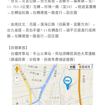
．台北→北宜公路→台九省道→宜蘭市→羅東鎮→見7-
11（93.5公里）左轉→珍珠一路（宜28）→經過富農橋
→左轉協松路→右轉建進一路直行→田庄園
．由南往北：花蓮→濱海公路（往蘇澳、宜蘭方向）→
台九省道→見右手邊7-11右轉直行→過平交道直行成興
路→左轉建進一路直行→田庄園
【非開車族】
．台鐵停靠站：冬山火車站，到站須轉搭其他大眾運輸
（建議搭乘：計程車、民宿免費接送服務）