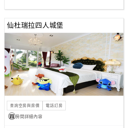
客
服
仙杜瑞拉四人城堡
聯
絡
單
Line
線
上
客
服
查詢空房與房價
電話訂房
紅
利
房間詳細內容
查
詢