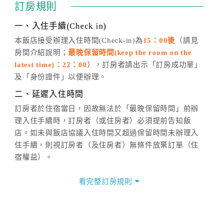
訂房規則
話方式異動
訂單。
※非客服時間之申辦異動，皆為次日計算及辦理。
一、入住手續(Check in)
五、客服時間
本飯店接受辦理入住時間(Check-in)為
15：00後
（請見
房間介紹說明；
最晚保留時間(keep the room on the
週一至週日，上午9:00～晚上6:00
latest time)：22：00
），訂房者請出示「訂房成功單」
六、聯絡方式
及「身份證件」以便辦理。
週一至週日：
客服聯絡單
、
LINE@
、電話：
二、延遲入住時間
(07)9682715 。
訂房者於住宿當日，因故無法於「最晚保留時間」前辦
理入住手續時，訂房者（或住房者）必須提前告知飯
店。如未與飯店協議入住時間又超過保留時間未辦理入
住手續，則視訂房者（及住房者）無條件放棄訂單（住
宿權益）。
三、退房手續(Check out)
看完整訂房規則
本飯店退房時間(Check-out)為 （
11：00前
），訂房者
與飯店之其他交易﹝如續住、加床、餐費、小費、電話
費...等﹞所發生之費用，必須與飯店現場結清。