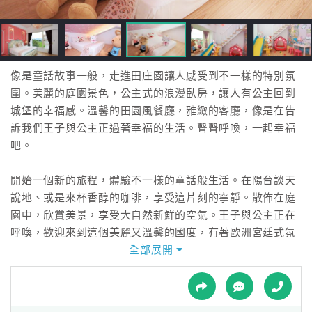
接
跟
飯
店
訂
像是童話故事一般，走進田庄園讓人感受到不一樣的特別氛
房
圍。美麗的庭園景色，公主式的浪漫臥房，讓人有公主回到
HOT
城堡的幸福感。溫馨的田園風餐廳，雅緻的客廳，像是在告
訴我們王子與公主正過著幸福的生活。聲聲呼喚，一起幸福
吧。
特
色
開始一個新的旅程，體驗不一樣的童話般生活。在陽台談天
民
說地、或是來杯香醇的咖啡，享受這片刻的寧靜。散佈在庭
宿
園中，欣賞美景，享受大自然新鮮的空氣。王子與公主正在
呼喚，歡迎來到這個美麗又溫馨的國度，有著歐洲宮廷式氛
圍的國度，體驗童話般的不一樣生活。
全部展開
全
球
租
車