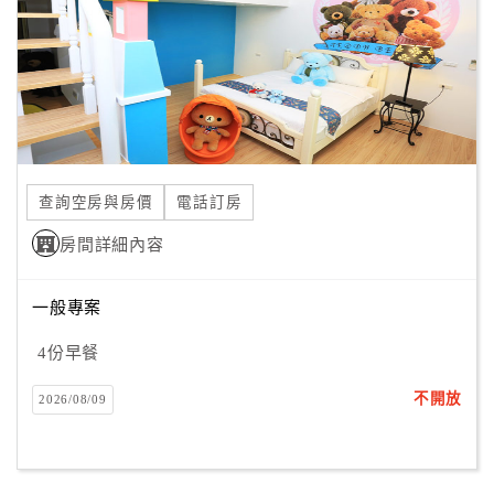
旅
伴
計
劃
商
品
查詢空房與房價
電話訂房
宣
傳
房間詳細內容
一般專案
4份早餐
不開放
2026/08/09