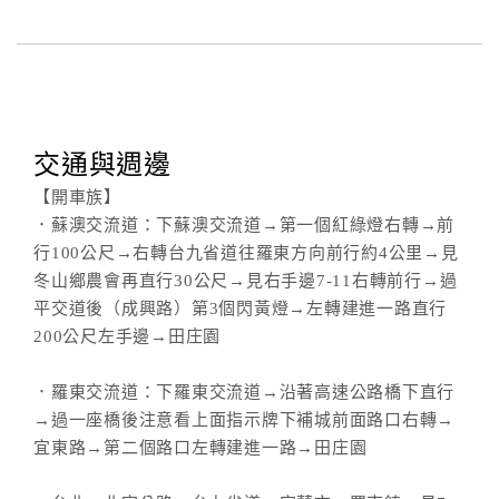
交通與週邊
【開車族】
．蘇澳交流道：下蘇澳交流道→第一個紅綠燈右轉→前
行100公尺→右轉台九省道往羅東方向前行約4公里→見
冬山鄉農會再直行30公尺→見右手邊7-11右轉前行→過
平交道後（成興路）第3個閃黃燈→左轉建進一路直行
200公尺左手邊→田庄園
．羅東交流道：下羅東交流道→沿著高速公路橋下直行
→過一座橋後注意看上面指示牌下補城前面路口右轉→
宜東路→第二個路口左轉建進一路→田庄園