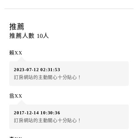
四、訂單異動
訂房者應於
入住前8日
（不含入住當日）提出申辦，如未
提出申辦不得異動訂單。
推薦
每筆訂單異動限定
乙
次，限原訂飯店，異動完成後不得
推薦人數
10
人
辦理取消退款。
訂單異動後，訂單費用總計大於原訂單費用總計時，訂
賴XX
房者應補足差額。（限原訂飯店）
訂單異動後，訂單費用總計小於原訂單費用總計時，訂
2023-07-12 02:31:53
房者不得要求退其差額。（限原訂飯店）
訂房網站的主動關心十分貼心！
五、保留住宿權益(保留住房)
．訂房者因故辦理訂單異動，本飯店可接受
保留住宿金
翁XX
額24個月
限原訂飯店），異動完成後不得辦理取消退
款。（提出申辦日為保留起算日）
2017-12-14 10:30:36
．訂房者使用「保留住宿金額」時，請注意！為避免飯
訂房網站的主動關心十分貼心！
店客滿，敬請及早計畫，如逾時未提出申辦，視同無條
件放棄訂單（住宿權益）。 （限原訂飯店使用）
．每筆訂單異動限定乙次，限原訂飯店，異動完成後不