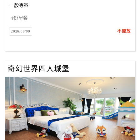
一般專案
4份早餐
訂
房
不開放
2026/08/09
Q&A
國
旅
奇幻世界四人城堡
卡
訂
房
請
款
收
據