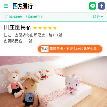
2026/08/09 - 2026/08/10
變更
四
田庄園民宿
方
通
住址：宜蘭縣冬山鄉建進一路161號
行
宜蘭縣民宿330號｜
訂
刷國旅卡，旅遊金8000元等你拿！
房
台
灣
訂
房
直