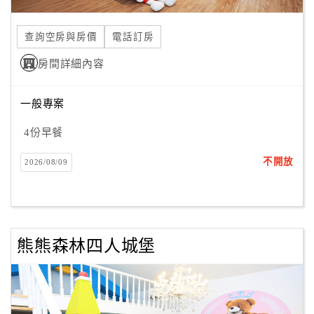
合
作
查詢空房與房價
電話訂房
提
房間詳細內容
案
一般專案
飯
店
4份早餐
合
不開放
2026/08/09
作
廠
商
熊熊森林四人城堡
合
作