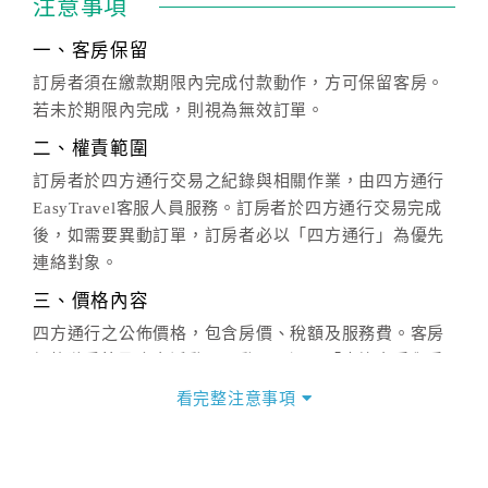
注意事項
一、客房保留
訂房者須在繳款期限內完成付款動作，方可保留客房。
若未於期限內完成，則視為無效訂單。
二、權責範圍
訂房者於四方通行交易之紀錄與相關作業，由四方通行
EasyTravel客服人員服務。訂房者於四方通行交易完成
後，如需要異動訂單，訂房者必以「四方通行」為優先
連絡對象。
三、價格內容
四方通行之公佈價格，包含房價、稅額及服務費。客房
價格隨季節及人文活動而異動，以選項「查詢空房與房
價」之當日價格為標準。
看完整注意事項
四、訂單異動
訂房成功後，訂房者如需異動內容，須於住房前在四方
通行「客服聯絡單」提出申辦，四方通行
恕不接受以電