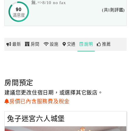
無.=>8/10 no fax
90
(共1則評鑑)
滿意度
網
紅
帶
你
最新
房間
設施
交通
說明
推薦
玩
玩
樂
地
房間預定
圖
建議您更改住宿日期，或選擇其它飯店。
顧
房價已內含服務費及稅金
客
服
兔子迷宮六人城堡
務