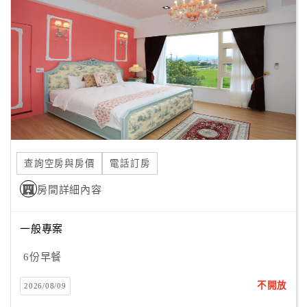
顧
客
滿
意
度
訂
單
查詢空房與房價
電話訂房
管
理
房間詳細內容
一般專案
會
員
6份早餐
帳
戶
不開放
2026/08/09