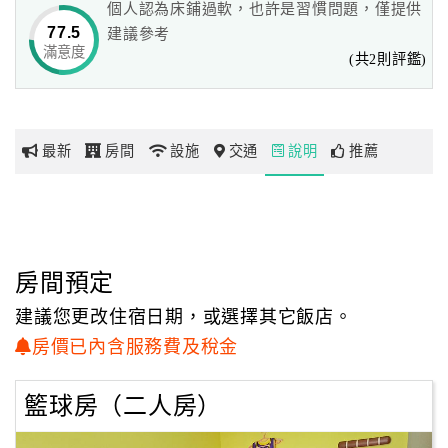
個人認為床鋪過軟，也許是習慣問題，僅提供
▲宜農牧場、廣興農場、三星青葱文化館約10分鐘車程
77.5
建議參考
▲羅東夜市、梅花湖、天送埤老火車站、金車威士忌酒廠、
滿意度
網
(共2則評鑑)
勝洋水草約15分鐘車程
紅
▲生態綠舟(冬山火車站)、九寮溪瀑布步道、宜蘭幾米主題
帶
公園約20分鐘車程
你
最新
房間
設施
交通
說明
推薦
玩
歡迎到禾水岸運動風民宿!
玩
樂
地
房間預定
圖
建議您更改住宿日期，或選擇其它飯店。
顧
房價已內含服務費及稅金
客
服
籃球房（二人房）
務