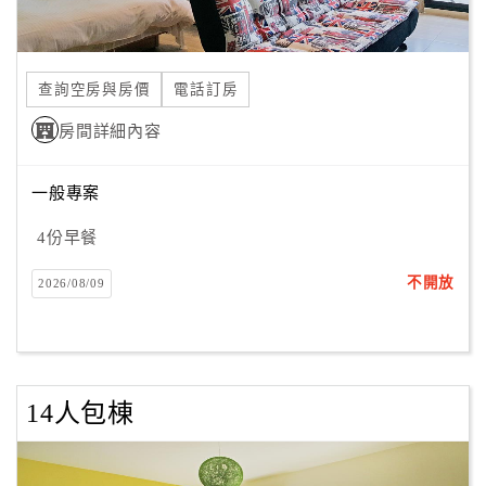
合
作
提
查詢空房與房價
電話訂房
案
房間詳細內容
飯
一般專案
店
合
4份早餐
作
不開放
2026/08/09
廠
商
合
14人包棟
作