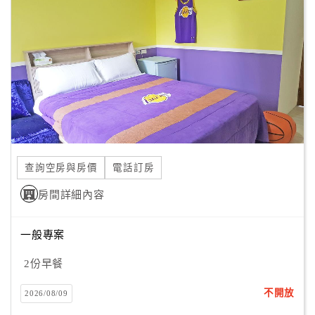
顧
客
滿
意
度
訂
單
查詢空房與房價
電話訂房
管
理
房間詳細內容
一般專案
會
員
2份早餐
帳
戶
不開放
2026/08/09