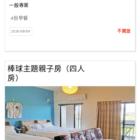
一般專案
4份早餐
訂
房
不開放
2026/08/09
Q&A
國
旅
棒球主題親子房（四人
卡
房）
訂
房
請
款
收
據