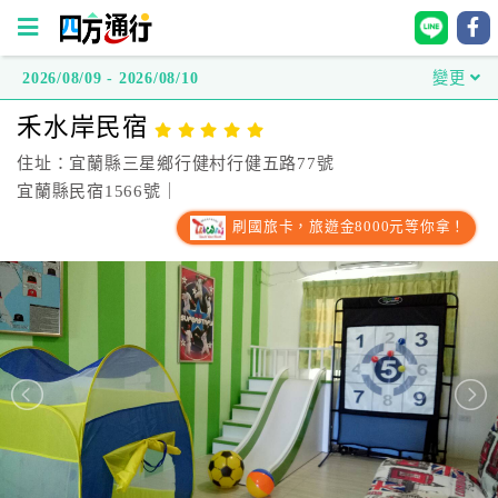
2026/08/09 - 2026/08/10
變更
四
禾水岸民宿
方
通
住址：宜蘭縣三星鄉行健村行健五路77號
行
宜蘭縣民宿1566號｜
訂
刷國旅卡，旅遊金8000元等你拿！
房
台
灣
訂
房
直