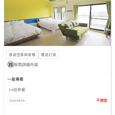
旅
伴
計
劃
商
品
宣
查詢空房與房價
電話訂房
傳
房間詳細內容
一般專案
14份早餐
不開放
2026/08/09