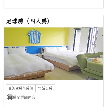
客
服
足球房（四人房）
聯
絡
單
Line
線
上
客
服
查詢空房與房價
電話訂房
紅
利
房間詳細內容
查
詢