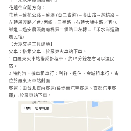
→『禾水岸運動風民宿』
花蓮往宜蘭方向：
花蓮→蘇花公路→蘇澳 (台二省道)→冬山路→純精路→
左轉廣興路／台7丙線→三星路→右轉大埔中路／宜46
鄉道→過安農溪義癮橋第二個路口左轉→『禾水岸運動
風民宿』
【大眾交通工具建議】
火車：搭乘火車→於羅東火車站下車。
1.由羅東火車站搭乘計程車，約15分鐘左右可以達民
宿。
2.特約汽、機車租車行：利祥、達伯、金城租車行，皆
位於羅東火車站對面。
客運：由台北搭乘客運(葛瑪蘭汽車客運、首都汽車客
運)→於羅東站下車。