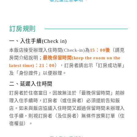
四、訂單異動
訂房成功後，訂房者如需異動內容，須於住房前在四方
通行「客服聯絡單」提出申辦，四方通行
恕不接受以電
訂房規則
話方式異動
訂單。
※非客服時間之申辦異動，皆為次日計算及辦理。
一、入住手續(Check in)
五、客服時間
本飯店接受辦理入住時間(Check-in)為
15：00後
（請見
房間介紹說明；
最晚保留時間(keep the room on the
週一至週日，上午9:00～晚上6:00
latest time)：21：00
），訂房者請出示「訂房成功單」
六、聯絡方式
及「身份證件」以便辦理。
週一至週日：
客服聯絡單
、
LINE@
、電話：
二、延遲入住時間
(07)9682715 。
訂房者於住宿當日，因故無法於「最晚保留時間」前辦
理入住手續時，訂房者（或住房者）必須提前告知飯
店。如未與飯店協議入住時間又超過保留時間未辦理入
住手續，則視訂房者（及住房者）無條件放棄訂單（住
宿權益）。
三、退房手續(Check out)