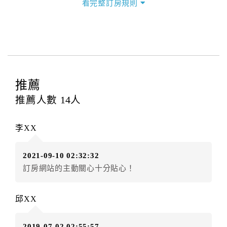
看完整訂房規則
本飯店退房時間(Check-out)為 （
11：00前
），訂房者
與飯店之其他交易﹝如續住、加床、餐費、小費、電話
費...等﹞所發生之費用，必須與飯店現場結清。
四、訂單異動
訂房者應於
入住前4日
（不含入住當日）提出申辦，如未
提出申辦不得異動訂單。
推薦
每筆訂單異動限定
乙
次，限原訂飯店，異動完成後不得
推薦人數
14
人
辦理取消退款。
訂單異動後，訂單費用總計大於原訂單費用總計時，訂
李XX
房者應補足差額。（限原訂飯店）
訂單異動後，訂單費用總計小於原訂單費用總計時，訂
2021-09-10 02:32:32
房者不得要求退其差額。（限原訂飯店）
訂房網站的主動關心十分貼心！
五、保留住宿權益(保留住房)
．訂房者因故辦理訂單異動，本飯店可接受
保留住宿金
邱XX
額3個月
限原訂飯店），異動完成後不得辦理取消退款。
（提出申辦日為保留起算日）
2019-07-02 02:55:57