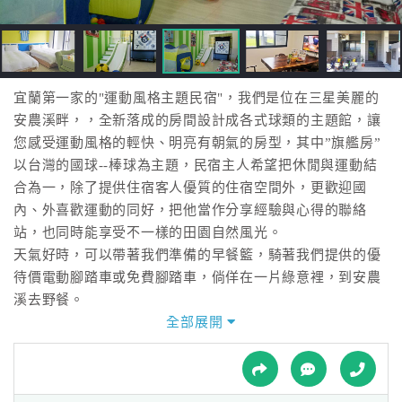
接
跟
飯
店
訂
宜蘭第一家的"運動風格主題民宿"，我們是位在三星美麗的
房
安農溪畔，，全新落成的房間設計成各式球類的主題館，讓
HOT
您感受運動風格的輕快、明亮有朝氣的房型，其中”旗艦房”
以台灣的國球--棒球為主題，民宿主人希望把休閒與運動結
合為一，除了提供住宿客人優質的住宿空間外，更歡迎國
特
內、外喜歡運動的同好，把他當作分享經驗與心得的聯絡
色
站，也同時能享受不一樣的田園自然風光。
民
天氣好時，可以帶著我們準備的早餐籃，騎著我們提供的優
宿
待價電動腳踏車或免費腳踏車，倘佯在一片綠意裡，到安農
溪去野餐。
全部展開
全
我們距離
球
▲安農溪泛舟、安農溪落羽松秘境、安農溪分洪堰公園約5
租
車
分鐘車程