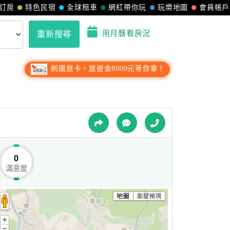
訂房
特色民宿
全球租車
網紅帶你玩
玩樂地圖
會員帳戶
用月曆看房況
重新搜尋
刷國旅卡，旅遊金8000元等你拿！
0
滿意度