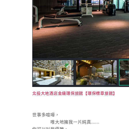
北投大地酒店金級環保旅館【環保標章旅館】
世事多喧嘩，
唯大地擁我一片純真......