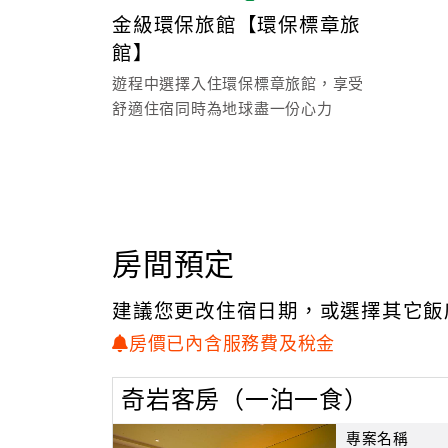
象徵著如大地女神一般，溫柔的接納與給予。
金級環保旅館【環保標章旅
這也就是《大地酒店》
館】
～ 一處飄逸著女性的慵懶情調，
擁您入懷的人間靜謐之地。
遊程中選擇入住環保標章旅館，享受
舒適住宿同時為地球盡一份心力
房間預定
建議您更改住宿日期，或選擇其它飯
房價已內含服務費及稅金
奇岩客房（一泊一食）
專案名稱