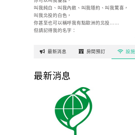
你可以叫我優雅，
叫我純白、叫我內斂、叫我隱約、叫我驚喜，
叫我北投的白色，
你甚至也可以稱呼我有點歐洲的北投……
但請記得我的名字：
大 地 酒 店
～ 一處隱身在北投極靜之地，
最新
消息
房間
預訂
設
帶著些歐洲簡約風格的休閒度假酒店。
入眼兩座純白的樓面，
最新消息
彷彿盡情伸展的雙臂，
擁抱著大地、吸納一切塵擾，
正敞開著胸懷，
含情內斂的歡迎您的到來！
the Gaia
源自希臘大地女神的命名，
象徵著豐饒、風韻、光彩，