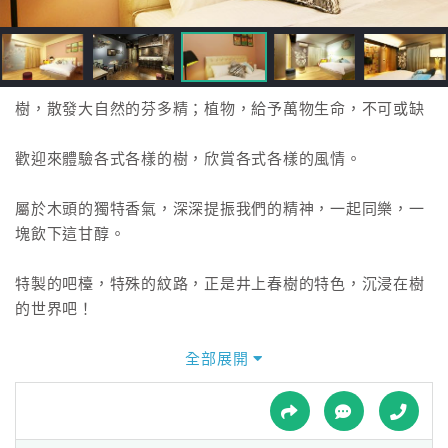
接
跟
飯
店
訂
樹，散發大自然的芬多精；植物，給予萬物生命，不可或缺
房
HOT
歡迎來體驗各式各樣的樹，欣賞各式各樣的風情。
屬於木頭的獨特香氣，深深提振我們的精神，一起同樂，一
特
塊飲下這甘醇。
色
民
特製的吧檯，特殊的紋路，正是井上春樹的特色，沉浸在樹
宿
的世界吧！
全部展開
全
球
租
車