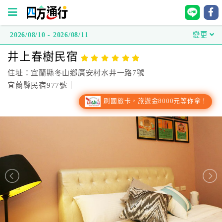
2026/08/10 - 2026/08/11
變更
四
井上春樹民宿
方
通
住址：宜蘭縣冬山鄉廣安村水井一路7號
行
宜蘭縣民宿977號｜
訂
刷國旅卡，旅遊金8000元等你拿！
房
台
灣
訂
房
直