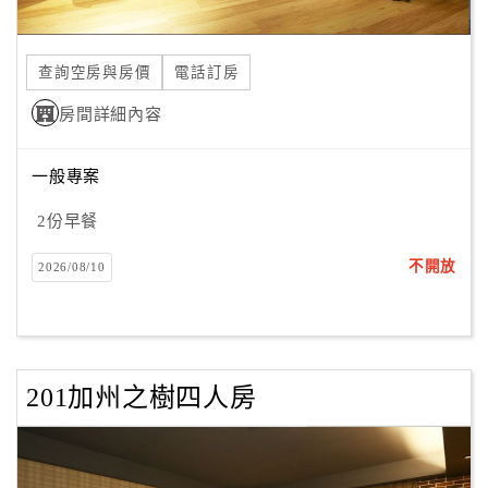
合
作
查詢空房與房價
電話訂房
提
案
房間詳細內容
一般專案
飯
店
2份早餐
合
作
不開放
2026/08/10
廠
商
合
201加州之樹四人房
作