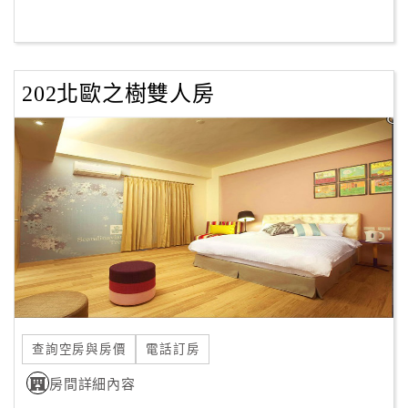
客
服
聯
202北歐之樹雙人房
絡
單
Line
線
上
客
服
紅
查詢空房與房價
電話訂房
利
查
房間詳細內容
詢