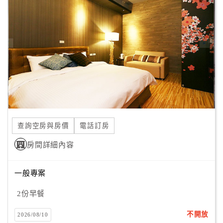
顧
客
滿
意
度
訂
單
管
查詢空房與房價
電話訂房
理
房間詳細內容
會
一般專案
員
2份早餐
帳
戶
不開放
2026/08/10