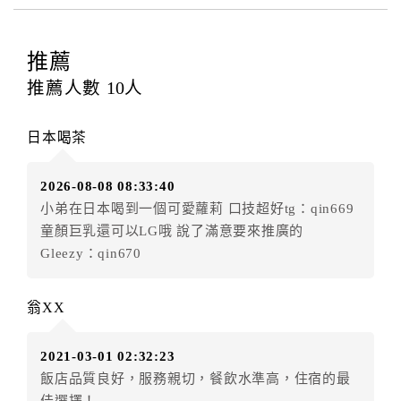
四、訂單異動
訂房者應於
入住前11日
（不含入住當日）提出申辦，如
未提出申辦不得異動訂單。
推薦
每筆訂單異動限定
乙
次，限原訂飯店，異動完成後不得
推薦人數
10
人
辦理取消退款。
訂單異動後，訂單費用總計大於原訂單費用總計時，訂
日本喝茶
房者應補足差額。（限原訂飯店）
訂單異動後，訂單費用總計小於原訂單費用總計時，訂
2026-08-08 08:33:40
房者不得要求退其差額。（限原訂飯店）
小弟在日本喝到一個可愛蘿莉 口技超好tg：qin669
五、保留住宿權益(保留住房)
童顏巨乳還可以LG哦 說了滿意要來推廣的
．訂房者因故辦理訂單異動，本飯店可接受
保留住宿金
Gleezy：qin670
額3個月
限原訂飯店），異動完成後不得辦理取消退款。
（提出申辦日為保留起算日）
翁XX
．訂房者使用「保留住宿金額」時，請注意！為避免飯
店客滿，敬請及早計畫，如逾時未提出申辦，視同無條
2021-03-01 02:32:23
件放棄訂單（住宿權益）。 （限原訂飯店使用）
飯店品質良好，服務親切，餐飲水準高，住宿的最
．每筆訂單異動限定乙次，限原訂飯店，異動完成後不