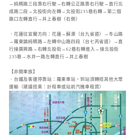
→純精路三段靠右行駛→右轉公正路靠右行駛→直行北
成路二段→北投街向左轉→北投街235巷右轉→第二個
路口左轉直行→井上春樹（右側）
．花蓮往宜蘭方向：花蓮→蘇澳（台九省道）→冬山路
→羅東鎮純精路→左轉中山路四段（台七丙省道）→直
行接廣興路→右轉北投街→62巷右轉進入→接北投街
235巷→水井一路左轉直行→井上春樹
【非開車族】
．台鐵及客運停靠站：羅東車站，到站須轉搭其他大眾
運輸（建議搭乘：計程車或站前汽機車租賃）