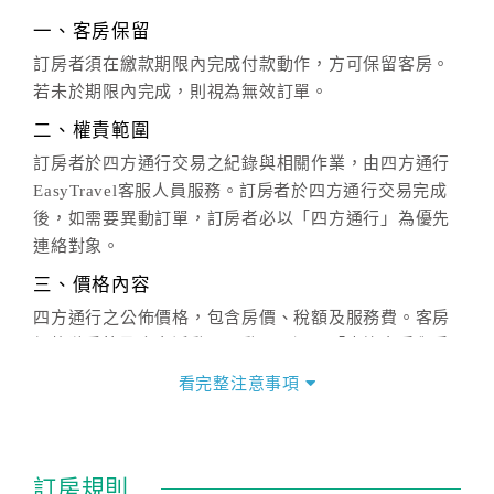
一、客房保留
訂房者須在繳款期限內完成付款動作，方可保留客房。
若未於期限內完成，則視為無效訂單。
二、權責範圍
訂房者於四方通行交易之紀錄與相關作業，由四方通行
EasyTravel客服人員服務。訂房者於四方通行交易完成
後，如需要異動訂單，訂房者必以「四方通行」為優先
連絡對象。
三、價格內容
四方通行之公佈價格，包含房價、稅額及服務費。客房
價格隨季節及人文活動而異動，以選項「查詢空房與房
價」之當日價格為標準。
看完整注意事項
四、訂單異動
訂房成功後，訂房者如需異動內容，須於住房前在四方
通行「客服聯絡單」提出申辦，四方通行
恕不接受以電
訂房規則