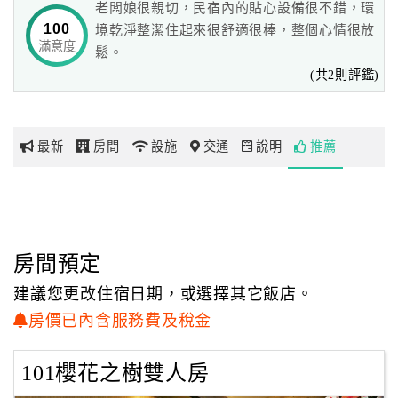
老闆娘很親切，民宿內的貼心設備很不錯，環
100
境乾淨整潔住起來很舒適很棒，整個心情很放
滿意度
網
鬆。
紅
(共2則評鑑)
帶
你
玩
最新
房間
設施
交通
說明
推薦
玩
樂
地
房間預定
圖
建議您更改住宿日期，或選擇其它飯店。
顧
房價已內含服務費及稅金
客
服
務
101櫻花之樹雙人房