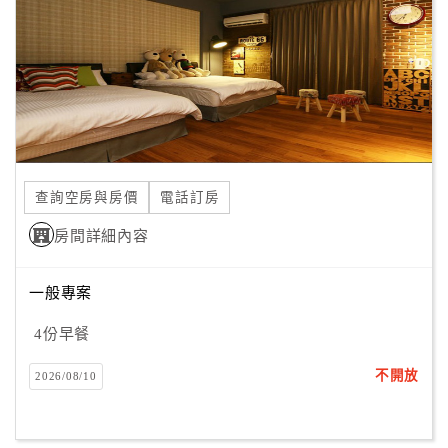
旅
伴
計
劃
商
品
宣
查詢空房與房價
電話訂房
傳
房間詳細內容
一般專案
4份早餐
不開放
2026/08/10