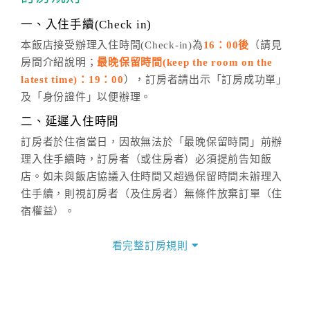
話方式異動
訂單。
※非客服時間之申辦異動，皆為次日計算及辦理。
一、入住手續(Check in)
五、客服時間
本飯店接受辦理入住時間(Check-in)為
16：00後
（請見
房間介紹說明；
最晚保留時間(keep the room on the
週一至週日，上午9:00～晚上6:00
latest time)：19：00
），訂房者請出示「訂房成功單」
六、聯絡方式
及「身份證件」以便辦理。
週一至週日：
客服聯絡單
、
LINE@
、電話：
二、延遲入住時間
(07)9682715 。
訂房者於住宿當日，因故無法於「最晚保留時間」前辦
理入住手續時，訂房者（或住房者）必須提前告知飯
店。如未與飯店協議入住時間又超過保留時間未辦理入
住手續，則視訂房者（及住房者）無條件放棄訂單（住
宿權益）。
三、退房手續(Check out)
看完整訂房規則
本飯店退房時間(Check-out)為 （
11：00前
），訂房者
與飯店之其他交易﹝如續住、加床、餐費、小費、電話
費...等﹞所發生之費用，必須與飯店現場結清。