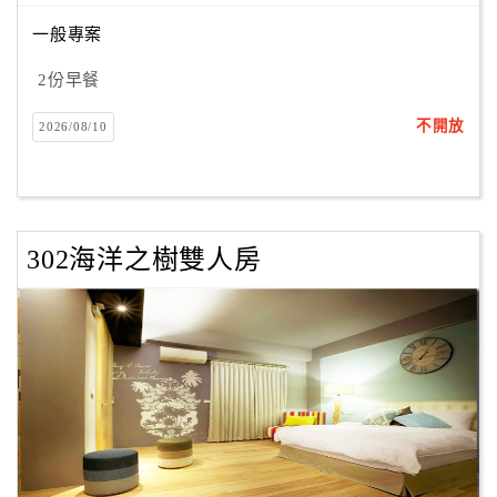
一般專案
訂
2份早餐
房
Q&A
不開放
2026/08/10
國
旅
302海洋之樹雙人房
卡
訂
房
請
款
收
據