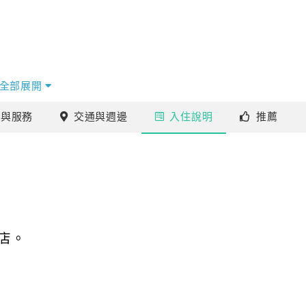
全部展開
施
與服務
交通
與週邊
入住
說明
推薦
店。