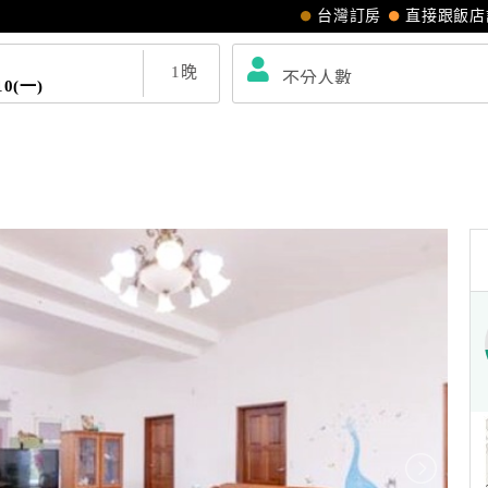
台灣訂房
直接跟飯店
1
晚
10(一)