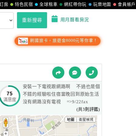
訂房
特色民宿
全球租車
網紅帶你玩
玩樂地圖
會員帳戶
用月曆看房況
重新搜尋
刷國旅卡，旅遊金8000元等你拿！
安裝一下電視跟網路啊 不過也是個
75
不錯的經驗啦住宿當晚回到原始生活
滿意度
沒有網路沒有電視 =>9/22fax
(共3則評鑑)