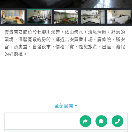
接
跟
飯
店
訂
雲景吉安館位於七腳川溪旁，依山傍水，環境清幽，舒適的
房
環境，溫馨寬敞的房間，鄰近吉安黃昏市場、慶修院、勝安
HOT
宮、慈惠堂、自強夜市，價格平實，是您旅遊、出差、渡假
的好選擇。
特
色
民
宿
全部展開
全
球
租
車