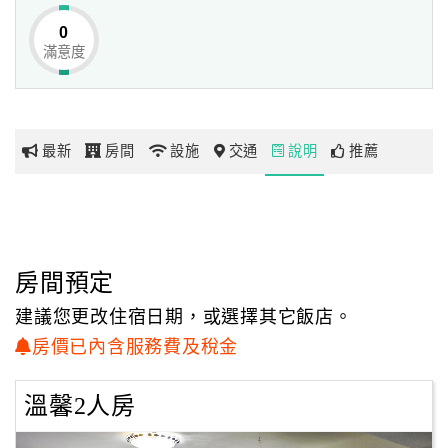
0
滿意度
網
紅
帶
你
最新
房間
設施
交通
說明
推薦
玩
玩
樂
地
房間預定
圖
建議您更改住宿日期，或選擇其它飯店。
顧
房價已內含服務費及稅金
客
服
溫馨2人房
務