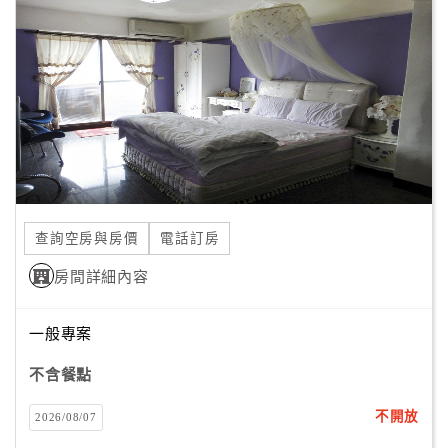
顧
客
滿
意
度
訂
單
查詢空房與房價
電話訂房
管
理
房間詳細內容
一般專案
會
員
不含餐點
帳
戶
不開放
2026/08/07