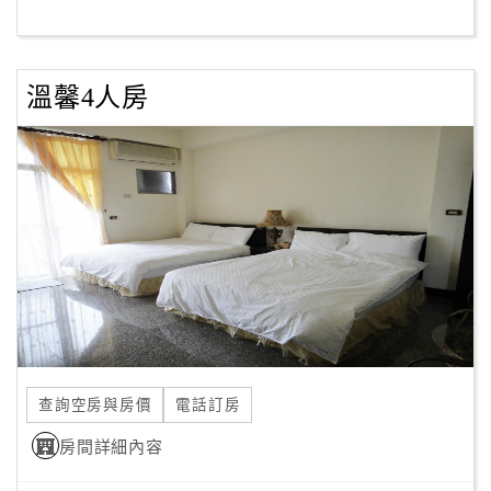
客
服
溫馨4人房
聯
絡
單
Line
線
上
客
服
查詢空房與房價
電話訂房
紅
利
房間詳細內容
查
詢