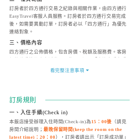
訂房者於四方通行交易之紀錄與相關作業，由四方通行
EasyTravel客服人員服務。訂房者於四方通行交易完成
後，如需要異動訂單，訂房者必以「四方通行」為優先
連絡對象。
三、價格內容
四方通行之公佈價格，包含房價、稅額及服務費。客房
價格隨季節及人文活動而異動，以選項「查詢空房與房
價」之當日價格為標準。
看完整注意事項
四、訂單異動
訂房成功後，訂房者如需異動內容，須於住房前在四方
通行「客服聯絡單」提出申辦，四方通行
恕不接受以電
訂房規則
話方式異動
訂單。
※非客服時間之申辦異動，皆為次日計算及辦理。
一、入住手續(Check in)
五、客服時間
本飯店接受辦理入住時間(Check-in)為
15：00後
（請見
房間介紹說明；
最晚保留時間(keep the room on the
週一至週日，上午9:00～晚上6:00
latest time)：20：00
），訂房者請出示「訂房成功單」