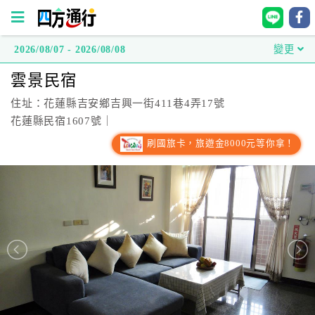
2026/08/07 - 2026/08/08
變更
四
雲景民宿
方
通
住址：花蓮縣吉安鄉吉興一街411巷4弄17號
行
花蓮縣民宿1607號｜
訂
刷國旅卡，旅遊金8000元等你拿！
房
台
灣
訂
房
直