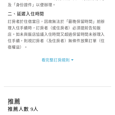
六、聯絡方式
及「身份證件」以便辦理。
週一至週日：
客服聯絡單
、
LINE@
、電話：
二、延遲入住時間
(07)9682715 。
訂房者於住宿當日，因故無法於「最晚保留時間」前辦
理入住手續時，訂房者（或住房者）必須提前告知飯
店。如未與飯店協議入住時間又超過保留時間未辦理入
住手續，則視訂房者（及住房者）無條件放棄訂單（住
宿權益）。
三、退房手續(Check out)
看完整訂房規則
本飯店退房時間(Check-out)為 （
11：00前
），訂房者
與飯店之其他交易﹝如續住、加床、餐費、小費、電話
費...等﹞所發生之費用，必須與飯店現場結清。
四、訂單異動
訂房者應於
入住前2日
（不含入住當日）提出申辦，如未
提出申辦不得異動訂單。
推薦
每筆訂單異動限定
乙
次，限原訂飯店，異動完成後不得
推薦人數
9
人
辦理取消退款。