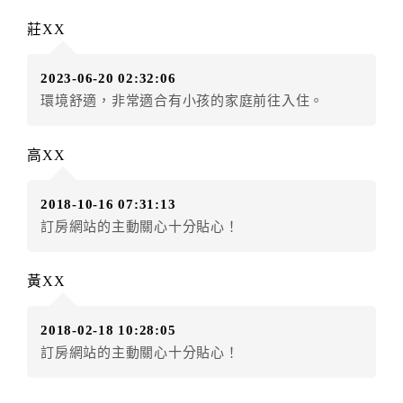
訂單異動後，訂單費用總計大於原訂單費用總計時，訂
莊XX
房者應補足差額。（限原訂飯店）
訂單異動後，訂單費用總計小於原訂單費用總計時，訂
2023-06-20 02:32:06
房者不得要求退其差額。（限原訂飯店）
環境舒適，非常適合有小孩的家庭前往入住。
五、保留住宿權益(保留住房)
．訂房者因故辦理訂單異動，本飯店可接受
保留住宿金
高XX
額3個月
限原訂飯店），異動完成後不得辦理取消退款。
（提出申辦日為保留起算日）
2018-10-16 07:31:13
．訂房者使用「保留住宿金額」時，請注意！為避免飯
訂房網站的主動關心十分貼心！
店客滿，敬請及早計畫，如逾時未提出申辦，視同無條
件放棄訂單（住宿權益）。 （限原訂飯店使用）
．每筆訂單異動限定乙次，限原訂飯店，異動完成後不
黃XX
得辦理取消退款。
．訂單異動後，訂單費用總計大於原訂單費用總計時，
2018-02-18 10:28:05
訂房者應補足差額。 限原訂飯店
訂房網站的主動關心十分貼心！
．訂單異動後，訂單費用總計小於原訂單費用總計時，
訂房者不得要求退其差額。限原訂飯店