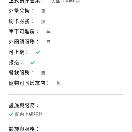
正式對外營業：
民國104年6月
合
外幣兌換：
無
作
提
刷卡服務：
無
案
單車可進房：
無
外國語服務：
無
飯
可上網：
店
接送：
合
作
餐飲服務：
無
寵物可同房旅店：
無
廠
商
合
設施與服務：
作
館內上網服務
設施與服務：