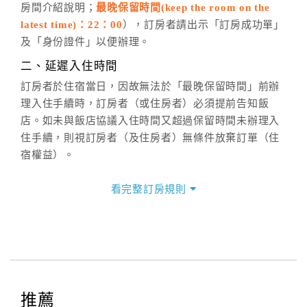
房間介紹說明；
最晚保留時間(keep the room on the
週一至週日，上午9:00～晚上6:00
latest time)：22：00
），訂房者請出示「訂房成功單」
六、聯絡方式
及「身份證件」以便辦理。
週一至週日：
客服聯絡單
、
LINE@
、電話：
二、延遲入住時間
(07)9682715 。
訂房者於住宿當日，因故無法於「最晚保留時間」前辦
理入住手續時，訂房者（或住房者）必須提前告知飯
店。如未與飯店協議入住時間又超過保留時間未辦理入
住手續，則視訂房者（及住房者）無條件放棄訂單（住
宿權益）。
三、退房手續(Check out)
看完整訂房規則
本飯店退房時間(Check-out)為 （
11：00前
），訂房者
與飯店之其他交易﹝如續住、加床、餐費、小費、電話
費...等﹞所發生之費用，必須與飯店現場結清。
四、訂單異動
訂房者應於
入住前8日
（不含入住當日）提出申辦，如未
提出申辦不得異動訂單。
推薦