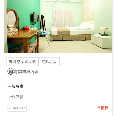
顧
客
滿
意
度
訂
單
查詢空房與房價
電話訂房
管
理
房間詳細內容
一般專案
會
員
2份早餐
帳
戶
不開放
2026/08/07