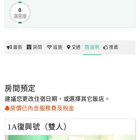
0
滿意度
網
紅
帶
你
最新
房間
設施
交通
說明
推薦
玩
玩
樂
地
房間預定
圖
建議您更改住宿日期，或選擇其它飯店。
顧
房價已內含服務費及稅金
客
服
1A復興號（雙人）
務