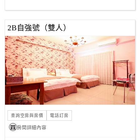
客
服
2B自強號（雙人）
聯
絡
單
Line
線
上
客
服
查詢空房與房價
電話訂房
紅
利
房間詳細內容
查
詢