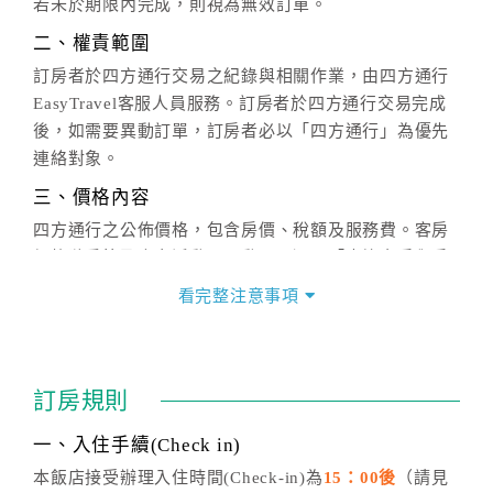
若未於期限內完成，則視為無效訂單。
二、權責範圍
訂房者於四方通行交易之紀錄與相關作業，由四方通行
EasyTravel客服人員服務。訂房者於四方通行交易完成
後，如需要異動訂單，訂房者必以「四方通行」為優先
連絡對象。
三、價格內容
四方通行之公佈價格，包含房價、稅額及服務費。客房
價格隨季節及人文活動而異動，以選項「查詢空房與房
價」之當日價格為標準。
看完整注意事項
四、訂單異動
訂房成功後，訂房者如需異動內容，須於住房前在四方
通行「客服聯絡單」提出申辦，四方通行
恕不接受以電
訂房規則
話方式異動
訂單。
※非客服時間之申辦異動，皆為次日計算及辦理。
一、入住手續(Check in)
五、客服時間
本飯店接受辦理入住時間(Check-in)為
15：00後
（請見