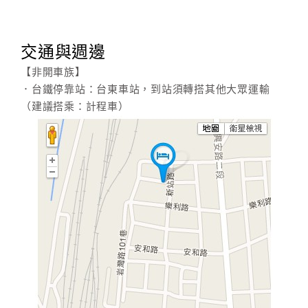
交通與週邊
【非開車族】
．台鐵停靠站：台東車站，到站須轉搭其他大眾運輸
（建議搭乘：計程車）