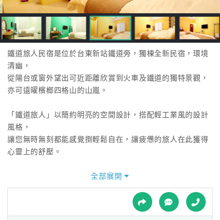
接
跟
飯
店
訂
鐵道旅人民宿是位於台東新站鐵道旁，獨棟全新民宿，環境
房
清幽，
HOT
從陽台或窗外望出可近距離欣賞到火車及鐵道的獨特景觀，
亦可遠曜檳榔四格山的山嵐。
特
「鐵道旅人」以簡約明亮的空間設計，搭配輕工業風的設計
色
風格，
民
讓您無時無刻都能感覺捯輕鬆自在，讓疲憊的旅人在此獲得
宿
心靈上的舒壓。
全部展開
全
球
租
車