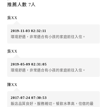
每筆訂單異動限定
乙
次，限原訂飯店，異動完成後不得
推薦人數
7
人
辦理取消退款。
訂單異動後，訂單費用總計大於原訂單費用總計時，訂
吳XX
房者應補足差額。（限原訂飯店）
訂單異動後，訂單費用總計小於原訂單費用總計時，訂
2019-11-03 02:32:11
房者不得要求退其差額。（限原訂飯店）
環境舒適，非常適合有小孩的家庭前往入住。
五、保留住宿權益(保留住房)
．訂房者因故辦理訂單異動，本飯店可接受
保留住宿金
吳XX
額3個月
限原訂飯店），異動完成後不得辦理取消退款。
（提出申辦日為保留起算日）
2019-05-09 02:31:05
．訂房者使用「保留住宿金額」時，請注意！為避免飯
環境舒適，非常適合有小孩的家庭前往入住。
店客滿，敬請及早計畫，如逾時未提出申辦，視同無條
件放棄訂單（住宿權益）。 （限原訂飯店使用）
．每筆訂單異動限定乙次，限原訂飯店，異動完成後不
陳XX
得辦理取消退款。
．訂單異動後，訂單費用總計大於原訂單費用總計時，
2017-07-24 07:30:53
訂房者應補足差額。 限原訂飯店
飯店品質良好，服務親切，餐飲水準高，住宿的最