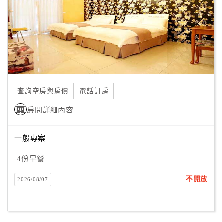
旅
伴
計
劃
商
品
查詢空房與房價
電話訂房
宣
傳
房間詳細內容
一般專案
4份早餐
不開放
2026/08/07