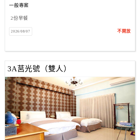
一般專案
2份早餐
訂
房
不開放
2026/08/07
Q&A
國
旅
3A莒光號（雙人）
卡
訂
房
請
款
收
據