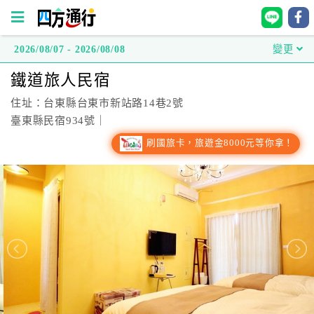
2026/08/07 - 2026/08/08
變更
四
鐵道旅人民宿
方
通
住址：台東縣台東市新站路14巷2號
行
臺東縣民宿934號｜
訂
刷國旅卡，旅遊金8000元等你拿！
房
台
灣
訂
房
直