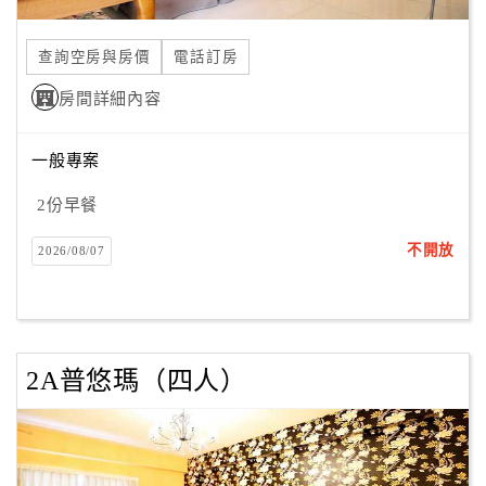
合
作
查詢空房與房價
電話訂房
提
房間詳細內容
案
一般專案
飯
店
2份早餐
合
不開放
2026/08/07
作
廠
商
2A普悠瑪（四人）
合
作