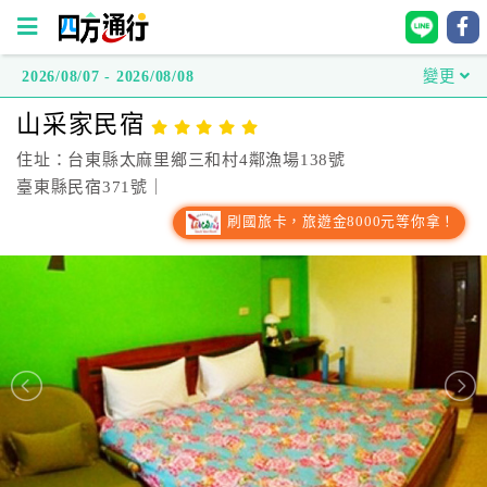
2026/08/07 - 2026/08/08
變更
四
山采家民宿
方
通
住址：台東縣太麻里鄉三和村4鄰漁場138號
行
臺東縣民宿371號｜
訂
刷國旅卡，旅遊金8000元等你拿！
房
台
灣
訂
房
直