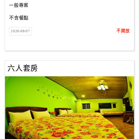
一般專案
不含餐點
訂
房
不開放
2026/08/07
Q&A
國
旅
六人套房
卡
訂
房
請
款
收
據