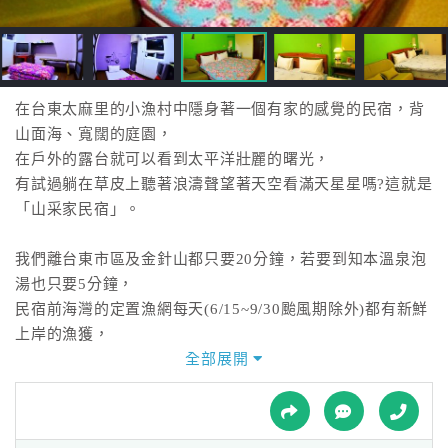
接
跟
飯
店
訂
在台東太麻里的小漁村中隱身著一個有家的感覺的民宿，背
房
山面海、寬闊的庭園，
HOT
在戶外的露台就可以看到太平洋壯麗的曙光，
有試過躺在草皮上聽著浪濤聲望著天空看滿天星星嗎?這就是
「山采家民宿」。
特
色
我們離台東市區及金針山都只要20分鐘，若要到知本溫泉泡
民
湯也只要5分鐘，
宿
民宿前海灣的定置漁網每天(6/15~9/30颱風期除外)都有新鮮
上岸的漁獲，
您若喜歡也可加入『搶魚』的行列，您所購買的漁獲也可帶
全部展開
全
回民宿烹煮喔。
球
租
車