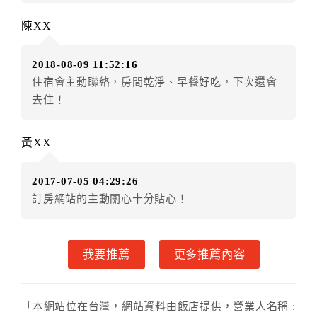
額12個月
限原訂飯店），異動完成後不得辦理取消退
陳XX
款。（提出申辦日為保留起算日）
．訂房者使用「保留住宿金額」時，請注意！為避免飯
2018-08-09 11:52:16
店客滿，敬請及早計畫，如逾時未提出申辦，視同無條
住宿會主動聯絡，房間乾淨、早餐好吃，下次還會
件放棄訂單（住宿權益）。 （限原訂飯店使用）
去住！
．每筆訂單異動限定乙次，限原訂飯店，異動完成後不
得辦理取消退款。
．訂單異動後，訂單費用總計大於原訂單費用總計時，
黃XX
訂房者應補足差額。 限原訂飯店
．訂單異動後，訂單費用總計小於原訂單費用總計時，
2017-07-05 04:29:26
訂房者不得要求退其差額。限原訂飯店
訂房網站的主動關心十分貼心！
六、取消訂單
訂房者因故取消訂單辦理退款，依下列標準申辦：
我要推薦
更多推薦內容
◎住房日7天前辦理者，訂單費用扣除總計0%為手續費
◎住房日4天前辦理者，訂單費用扣除總計60%為手續費
◎住房日1天前辦理者，訂單費用扣除總計100%為手續
「本網站位在台灣，網站資料由飯店提供，營業人名稱 :
費