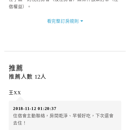
宿權益）。
三、退房手續(Check out)
看完整訂房規則
本飯店退房時間(Check-out)為 （
10：30前
），訂房者
與飯店之其他交易﹝如續住、加床、餐費、小費、電話
費...等﹞所發生之費用，必須與飯店現場結清。
四、訂單異動
訂房者應於
入住前4日
（不含入住當日）提出申辦，如未
提出申辦不得異動訂單。
推薦
每筆訂單異動限定
乙
次，限原訂飯店，異動完成後不得
推薦人數
12
人
辦理取消退款。
訂單異動後，訂單費用總計大於原訂單費用總計時，訂
王XX
房者應補足差額。（限原訂飯店）
訂單異動後，訂單費用總計小於原訂單費用總計時，訂
2018-11-12 01:20:37
房者不得要求退其差額。（限原訂飯店）
住宿會主動聯絡，房間乾淨、早餐好吃，下次還會
五、保留住宿權益(保留住房)
去住！
．訂房者因故辦理訂單異動，本飯店可接受
保留住宿金