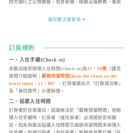
四方通行之公佈價格，包含房價、稅額及服務費。客房
價格隨季節及人文活動而異動，以選項「查詢空房與房
價」之當日價格為標準。
看完整注意事項
四、訂單異動
訂房成功後，訂房者如需異動內容，須於住房前在四方
通行「客服聯絡單」提出申辦，四方通行
恕不接受以電
訂房規則
話方式異動
訂單。
※非客服時間之申辦異動，皆為次日計算及辦理。
一、入住手續(Check in)
五、客服時間
本飯店接受辦理入住時間(Check-in)為
15：30後
（請見
房間介紹說明；
最晚保留時間(keep the room on the
週一至週日，上午9:00～晚上6:00
latest time)：21：00
），訂房者請出示「訂房成功單」
六、聯絡方式
及「身份證件」以便辦理。
週一至週日：
客服聯絡單
、
LINE@
、電話：
二、延遲入住時間
(07)9682715 。
訂房者於住宿當日，因故無法於「最晚保留時間」前辦
理入住手續時，訂房者（或住房者）必須提前告知飯
店。如未與飯店協議入住時間又超過保留時間未辦理入
住手續，則視訂房者（及住房者）無條件放棄訂單（住