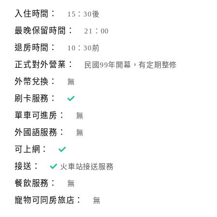
旅
伴
入住時間：
15：30後
計
最晚保留時間：
21：00
劃
退房時間：
10：30前
正式對外營業：
民國99年開幕，有定期整修
商
品
外幣兌換：
無
宣
刷卡服務：
傳
單車可進房：
無
外國語服務：
無
可上網：
接送：
火車站接送服務
餐飲服務：
無
寵物可同房旅店：
無