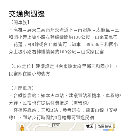
交通與週邊
【開車族】
．高雄→屏東二高南州交流道下→南迴線→太麻里→三
和國小旁上坡小路左轉繼續開約100公尺→山采家民宿
．花蓮→台9線或台11線皆可→知本→395.3k三和國小
旁上坡小路右轉繼續開約100公尺→山采家民宿
【GPS定位】建議設定《台東縣太麻里鄉三和國小》，
民宿即在國小的後方
【非開車族】
．台鐵停靠站：知本火車站，建議到站租機車，車程約5
分鐘，民宿也有提供付費接送（需預約）
．客運停靠站：三和B站；參考班次：鼎東山線（安朔
線），到站步行時間約3分鐘即可到達民宿