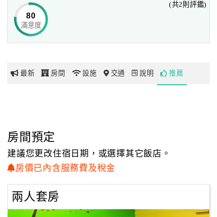
(共2則評鑑)
80
滿意度
網
紅
帶
你
最新
房間
設施
交通
說明
推薦
玩
玩
樂
地
房間預定
圖
建議您更改住宿日期，或選擇其它飯店。
顧
房價已內含服務費及稅金
客
服
兩人套房
務