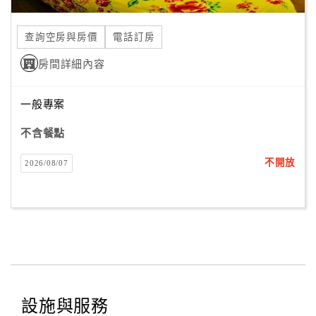
合
作
查詢空房與房價
電話訂房
提
房間詳細內容
案
一般專案
飯
店
不含餐點
合
不開放
2026/08/07
作
廠
商
合
作
設施與服務