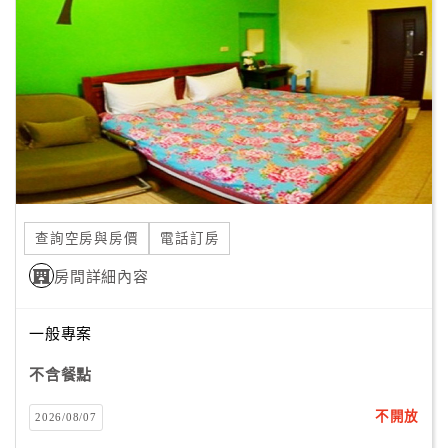
顧
客
滿
意
度
訂
單
查詢空房與房價
電話訂房
管
理
房間詳細內容
一般專案
會
員
不含餐點
帳
戶
不開放
2026/08/07