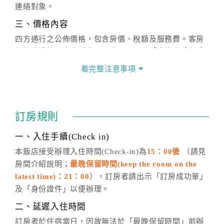
連絡對象。
三、價格內容
四方通行之公佈價格，包含房價、稅額及服務費。客房
價格隨季節及人文活動而異動，以選項「查詢空房與房
價」之當日價格為標準。
看完整注意事項
四、訂單異動
訂房成功後，訂房者如需異動內容，須於住房前在四方
通行「客服聯絡單」提出申辦，四方通行
恕不接受以電
訂房規則
話方式異動
訂單。
※非客服時間之申辦異動，皆為次日計算及辦理。
一、入住手續(Check in)
五、客服時間
本飯店接受辦理入住時間(Check-in)為
15：00後
（請見
房間介紹說明；
最晚保留時間(keep the room on the
週一至週日，上午9:00～晚上6:00
latest time)：21：00
），訂房者請出示「訂房成功單」
六、聯絡方式
及「身份證件」以便辦理。
週一至週日：
客服聯絡單
、
LINE@
、電話：
二、延遲入住時間
(07)9682715 。
訂房者於住宿當日，因故無法於「最晚保留時間」前辦