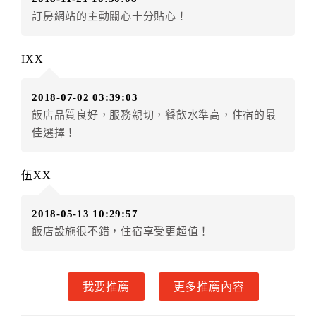
房者不得要求退其差額。（限原訂飯店）
訂房網站的主動關心十分貼心！
五、保留住宿權益(保留住房)
．訂房者因故辦理訂單異動，本飯店可接受
保留住宿金
IXX
額3個月
限原訂飯店），異動完成後不得辦理取消退款。
（提出申辦日為保留起算日）
2018-07-02 03:39:03
．訂房者使用「保留住宿金額」時，請注意！為避免飯
飯店品質良好，服務親切，餐飲水準高，住宿的最
店客滿，敬請及早計畫，如逾時未提出申辦，視同無條
佳選擇！
件放棄訂單（住宿權益）。 （限原訂飯店使用）
．每筆訂單異動限定乙次，限原訂飯店，異動完成後不
得辦理取消退款。
伍XX
．訂單異動後，訂單費用總計大於原訂單費用總計時，
訂房者應補足差額。 限原訂飯店
2018-05-13 10:29:57
．訂單異動後，訂單費用總計小於原訂單費用總計時，
飯店設施很不錯，住宿享受更超值！
訂房者不得要求退其差額。限原訂飯店
六、取消訂單
我要推薦
更多推薦內容
訂房者因故取消訂單辦理退款，依下列標準申辦：
◎住房日7天前辦理者，訂單費用扣除總計25%為手續費