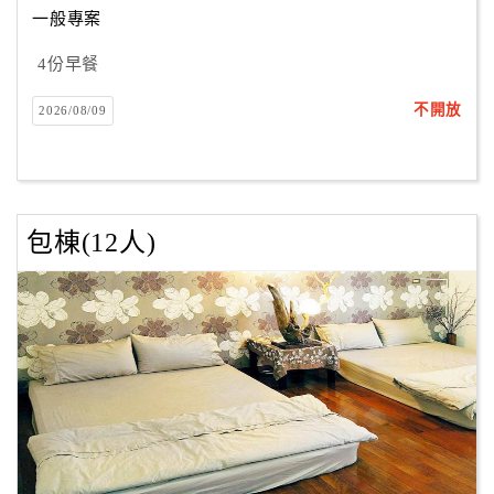
一般專案
4份早餐
訂
房
不開放
2026/08/09
Q&A
國
旅
包棟(12人)
卡
訂
房
請
款
收
據