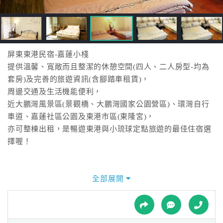
接
跟
飯
店
訂
屏東東港民宿-嘉蓮小棧
房
提供溫馨、寬敞而且整潔的休憩空間(四人、二人房型-均為
HOT
套房)及完善的旅遊資訊(含腳踏車租賃)，
周邊交通及生活機能便利，
近大鵬灣風景區(景觀橋、大鵬灣國家公園營區)、環灣自行
特
車道、嘉蓮社區公園及東港市區(東隆宮)，
色
亦可整棟出租，是暢遊東港與小琉球定點旅遊的最佳住宿選
民
擇喔！
宿
全部展開
全
球
租
車