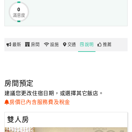
0
滿意度
網
紅
帶
你
最新
房間
設施
交通
說明
推薦
玩
玩
樂
地
房間預定
圖
建議您更改住宿日期，或選擇其它飯店。
顧
房價已內含服務費及稅金
客
服
雙人房
務