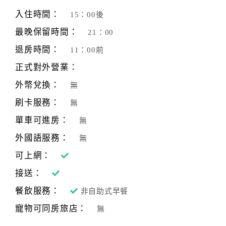
旅
伴
入住時間：
15：00後
計
最晚保留時間：
21：00
劃
退房時間：
11：00前
正式對外營業：
商
品
外幣兌換：
無
宣
刷卡服務：
無
傳
單車可進房：
無
外國語服務：
無
可上網：
接送：
餐飲服務：
非自助式早餐
寵物可同房旅店：
無