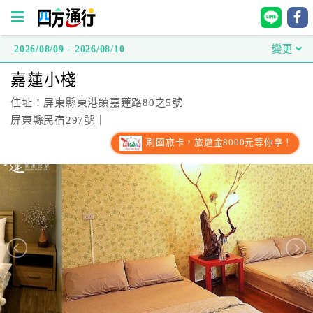
2026/08/09 - 2026/08/10
變更
四
嘉蓮小棧
方
通
住址：屏東縣東港鎮嘉蓮路80之5號
行
屏東縣民宿297號｜
訂
刷國旅卡，旅遊金8000元等你拿！
房
台
灣
訂
房
直