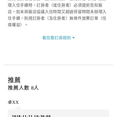
理入住手續時，訂房者（或住房者）必須提前告知飯
店。如未與飯店協議入住時間又超過保留時間未辦理入
住手續，則視訂房者（及住房者）無條件放棄訂單（住
宿權益）。
三、退房手續(Check out)
看完整訂房規則
本飯店退房時間(Check-out)為 （
11：00前
），訂房者
與飯店之其他交易﹝如續住、加床、餐費、小費、電話
費...等﹞所發生之費用，必須與飯店現場結清。
四、訂單異動
訂房者應於
入住前4日
（不含入住當日）提出申辦，如未
提出申辦不得異動訂單。
推薦
每筆訂單異動限定
乙
次，限原訂飯店，異動完成後不得
推薦人數
8
人
辦理取消退款。
訂單異動後，訂單費用總計大於原訂單費用總計時，訂
卓XX
房者應補足差額。（限原訂飯店）
訂單異動後，訂單費用總計小於原訂單費用總計時，訂
2018-11-21 10:30:08