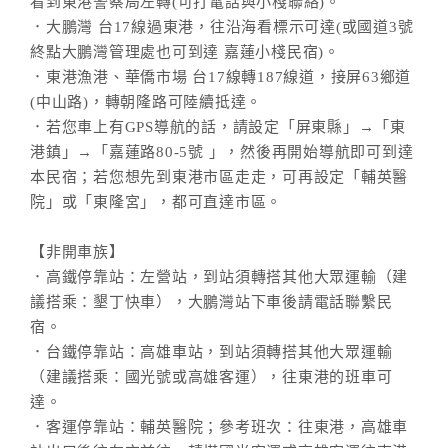
看到東港警察局左轉(可打電話與小棧聯絡)。
．大鵬灣 台17線過東港，往沿海看標示可達(或國道3號
終點大鵬灣管理處也可到達 嘉蓮小棧民宿)。
．東港漁港、華僑市場 台17線轉187線道，接屏63鄉道
(中山路)，轉朝隆路可陸續抵達。
．若您車上有GPS導航的話，請設定「屏東縣」→「東
港鎮」→「嘉蓮路80-5號 」，然後再開始導航即可到達
本民宿；若您想先到東港市區走走，可再設定「輔英醫
院」或「東隆宮」，都可直達市區。
【非開車族】
．高鐵停靠站：左營站，到站須轉搭其他大眾運輸（建
議搭乘：墾丁快車），大鵬灣站下車後請電話聯繫民
宿。
．台鐵停靠站：高雄車站，到站須轉搭其他大眾運輸
（建議搭乘：國光號或高雄客運），往東港的班車可
達。
．客運停靠站：輔英醫院；參考班次：往東港，高雄車