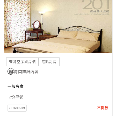
顧
客
滿
意
度
訂
單
查詢空房與房價
電話訂房
管
理
房間詳細內容
一般專案
會
員
2份早餐
帳
戶
不開放
2026/08/09