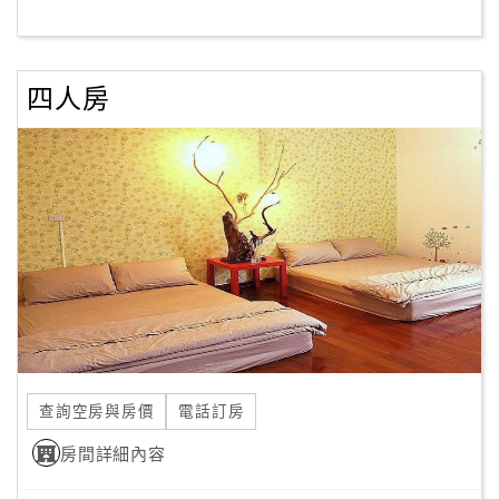
客
服
四人房
聯
絡
單
Line
線
上
客
服
查詢空房與房價
電話訂房
紅
利
房間詳細內容
查
詢