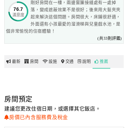
剛好房間在一樓，兩邊窗簾接縫處有一處掉
76.7
落，變成遮蔽效果不是很好；後來用大髮夾夾
滿意度
網
起來解決這個問題。房間很大，床鋪很舒適，
紅
外面還有小孩最愛的溜滑梯與兒童戲水池，是
帶
個非常愉悅的住宿體驗！
你
(共33則評鑑)
玩
最新
房間
設施
交通
說明
推薦
玩
樂
地
圖
顧
房間預定
客
建議您更改住宿日期，或選擇其它飯店。
服
房價已內含服務費及稅金
務