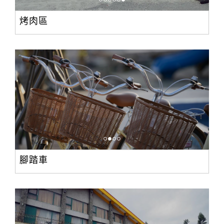
烤肉區
腳踏車