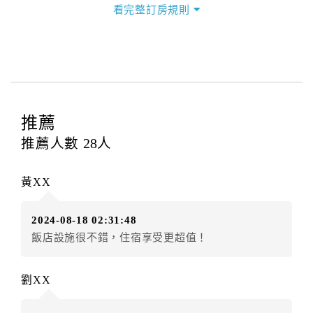
看完整訂房規則
本飯店退房時間(Check-out)為 （
11：00前
），訂房者
與飯店之其他交易﹝如續住、加床、餐費、小費、電話
費...等﹞所發生之費用，必須與飯店現場結清。
四、訂單異動
訂房者應於
入住前2日
（不含入住當日）提出申辦，如未
提出申辦不得異動訂單。
推薦
每筆訂單異動限定
乙
次，限原訂飯店，異動完成後不得
推薦人數
28
人
辦理取消退款。
訂單異動後，訂單費用總計大於原訂單費用總計時，訂
黃XX
房者應補足差額。（限原訂飯店）
訂單異動後，訂單費用總計小於原訂單費用總計時，訂
2024-08-18 02:31:48
房者不得要求退其差額。（限原訂飯店）
飯店設施很不錯，住宿享受更超值！
五、保留住宿權益(保留住房)
．訂房者因故辦理訂單異動，本飯店可接受
保留住宿金
劉XX
額2個月
限原訂飯店），異動完成後不得辦理取消退款。
（提出申辦日為保留起算日）