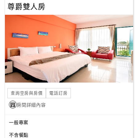
尊爵雙人房
顧
客
滿
意
度
訂
單
管
理
查詢空房與房價
電話訂房
房間詳細內容
會
員
帳
一般專案
戶
不含餐點