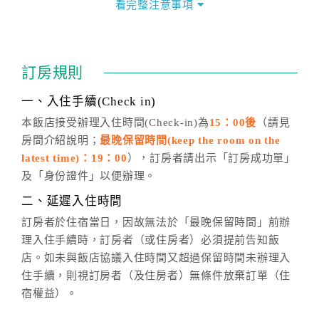
看完整注意事項
四、訂單異動
訂房成功後，訂房者如需異動內容，須於住房前在四方
通行「客服聯絡單」提出申辦，四方通行
恕不接受以電
訂房規則
話方式異動
訂單。
※非客服時間之申辦異動，皆為次日計算及辦理。
一、入住手續(Check in)
五、客服時間
本飯店接受辦理入住時間(Check-in)為
15：00後
（請見
房間介紹說明；
最晚保留時間(keep the room on the
週一至週日，上午9:00～晚上6:00
latest time)：19：00
），訂房者請出示「訂房成功單」
六、聯絡方式
及「身份證件」以便辦理。
週一至週日：
客服聯絡單
、
LINE@
、電話：
二、延遲入住時間
(07)9682715 。
訂房者於住宿當日，因故無法於「最晚保留時間」前辦
理入住手續時，訂房者（或住房者）必須提前告知飯
店。如未與飯店協議入住時間又超過保留時間未辦理入
住手續，則視訂房者（及住房者）無條件放棄訂單（住
宿權益）。
三、退房手續(Check out)