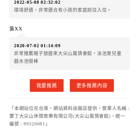
2022-05-08 02:32:02
．訂房者使用「保留住宿金額」時，請注意！為避免飯
環境舒適，非常適合有小孩的家庭前往入住。
店客滿，敬請及早計畫，如逾時未提出申辦，視同無條
件放棄訂單（住宿權益）。 （限原訂飯店使用）
．每筆訂單異動限定乙次，限原訂飯店，異動完成後不
吳XX
得辦理取消退款。
．訂單異動後，訂單費用總計大於原訂單費用總計時，
2020-07-02 01:14:09
訂房者應補足差額。 限原訂飯店
非常推薦親子旅遊來大尖山風情會館，泳池是兒童
．訂單異動後，訂單費用總計小於原訂單費用總計時，
戲水池很棒
訂房者不得要求退其差額。限原訂飯店
六、取消訂單
我要推薦
更多推薦內容
訂房者因故取消訂單辦理退款，依下列標準申辦：
◎住房日14天前辦理者，訂單費用扣除總計0%為手續費
◎住房日7天前辦理者，訂單費用扣除總計60%為手續費
「本網站位在台灣，網站資料由飯店提供，營業人名稱 :
◎住房日1天前辦理者，訂單費用扣除總計90%為手續費
墾丁大尖山休閒育樂有限公司(大尖山風情會館)，統一
◎住房日當日辦理者，訂單費用扣除總計100%為手續費
編號 : 89320081」
◎住房日當日不得辦理。
◎住房日當日未辦理入住手續者，視同住房，已付訂單