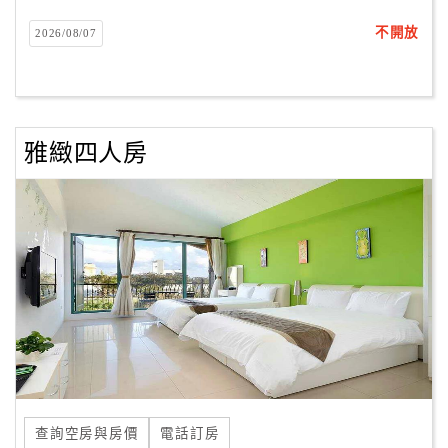
不開放
2026/08/07
客
服
聯
絡
單
雅緻四人房
Line
線
上
客
服
紅
利
查
查詢空房與房價
電話訂房
詢