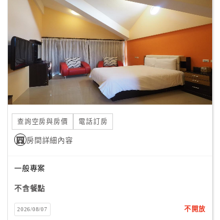
旅
伴
計
劃
商
品
宣
傳
查詢空房與房價
電話訂房
房間詳細內容
一般專案
不含餐點
不開放
2026/08/07