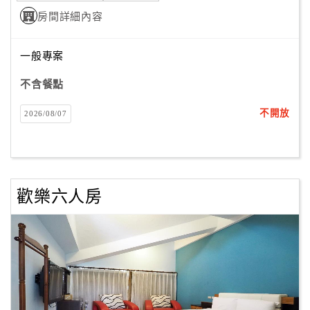
房間詳細內容
訂
一般專案
房
Q&A
不含餐點
不開放
2026/08/07
國
旅
卡
訂
歡樂六人房
房
請
款
收
據