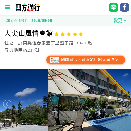
2026/08/07 - 2026/08/08
變更
四
大尖山風情會館
方
通
住址：屏東縣恆春鎮墾丁里墾丁路330-10號
行
屏東縣民宿217號｜
訂
刷國旅卡，旅遊金8000元等你拿！
房
台
灣
訂
房
直