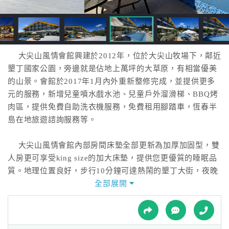
接
跟
飯
店
訂
大尖山風情會館興建於2012年，位於大尖山牧場下，鄰近
房
墾丁國家公園，旁邊就是佔地上萬坪的大草原，有相當優美
HOT
的山景。會館於2017年1月內外重新整修完成，並提供更多
元的服務，新增兒童噴水戲水池、兒童戶外溜滑梯、BBQ烤
肉區，提供免費自助洗衣機服務，免費租用腳踏車，恆春半
特
島在地旅遊諮詢服務等。
色
民
大尖山風情會館內部房間床墊全部更新為加厚加固型，雙
宿
人房更可享受king size的加大床墊，提供您更優質的睡眠品
質。地理位置良好，步行10分鐘可達熱鬧的墾丁大街，夜晚
又能遠離大街的喧鬧，寧靜舒適的住宿環境，能讓身心靈徹
全部展開
全
底放鬆，享受純粹美好的假期。
球
租
車