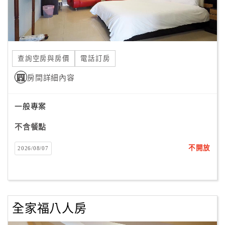
合
作
提
案
查詢空房與房價
電話訂房
房間詳細內容
飯
店
一般專案
合
作
不含餐點
不開放
2026/08/07
廠
商
合
作
全家福八人房