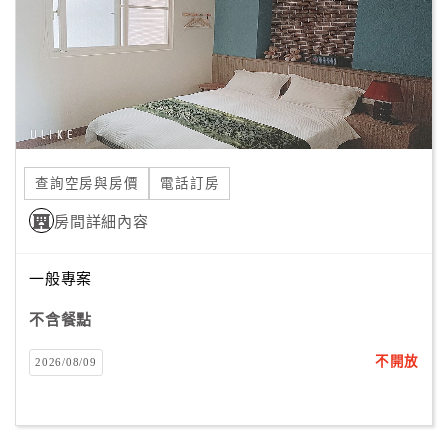
旅
伴
計
劃
商
品
查詢空房與房價
電話訂房
宣
傳
房間詳細內容
一般專案
不含餐點
不開放
2026/08/09