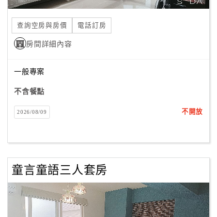
合
作
查詢空房與房價
電話訂房
提
房間詳細內容
案
一般專案
飯
店
不含餐點
合
不開放
2026/08/09
作
廠
商
童言童語三人套房
合
作