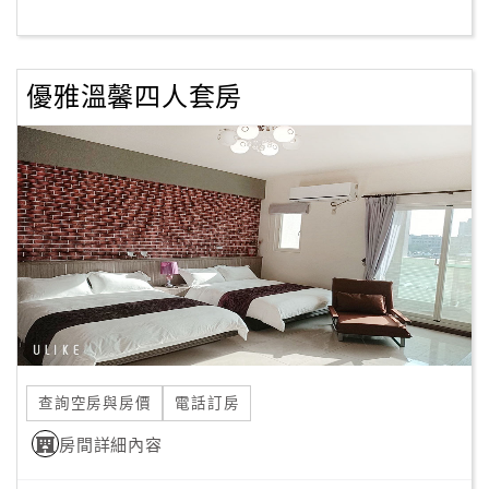
客
服
優雅溫馨四人套房
聯
絡
單
Line
線
上
客
服
查詢空房與房價
電話訂房
紅
利
房間詳細內容
查
詢