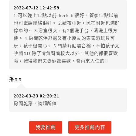
（提出申辦日為保留起算日）
2022-07-12 12:42:59
．訂房者使用「保留住宿金額」時，請注意！為避免飯
1.可以晚上12點以前check-in很好，管家12點以前
店客滿，敬請及早計畫，如逾時未提出申辦，視同無條
也可電話聯絡很好。 2.離夜巾近，民宿附近也滿好
件放棄訂單（住宿權益）。 （限原訂飯店使用）
停車的。 3.浴室很大，有2個洗手台，清洗上很方
．每筆訂單異動限定乙次，限原訂飯店，異動完成後不
便。 4.房間乾淨舒適又有小朋友的家家酒玩具可
得辦理取消退款。
玩，孩子很開心。 5.門縫有貼隔音棉，不怕孩子太
．訂單異動後，訂單費用總計大於原訂單費用總計時，
吵鬧XD 除了冷氣聲音較大以外，其他的都很喜歡
訂房者應補足差額。 限原訂飯店
哦，難得我們夫妻倆都喜歡，會再來入住的!!
．訂單異動後，訂單費用總計小於原訂單費用總計時，
訂房者不得要求退其差額。限原訂飯店
孫XX
六、取消訂單
訂房者因故取消訂單辦理退款，依下列標準申辦：
2022-03-23 02:20:21
◎住房日7天前辦理者，訂單費用扣除總計0%為手續費
房間乾淨，物超所值
◎住房日4天前辦理者，訂單費用扣除總計25%為手續費
◎住房日1天前辦理者，訂單費用扣除總計45%為手續費
◎住房日當日辦理者，訂單費用扣除總計100%為手續費
我要推薦
更多推薦內容
◎住房日當日不得辦理。
◎住房日當日未辦理入住手續者，視同住房，已付訂單