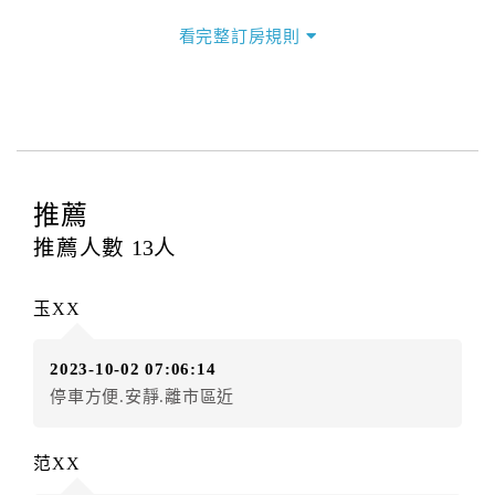
三、退房手續(Check out)
看完整訂房規則
本飯店退房時間(Check-out)為 （
11：00前
），訂房者
與飯店之其他交易﹝如續住、加床、餐費、小費、電話
費...等﹞所發生之費用，必須與飯店現場結清。
四、訂單異動
訂房者應於
入住前2日
（不含入住當日）提出申辦，如未
提出申辦不得異動訂單。
推薦
每筆訂單異動限定
乙
次，限原訂飯店，異動完成後不得
推薦人數
13
人
辦理取消退款。
訂單異動後，訂單費用總計大於原訂單費用總計時，訂
玉XX
房者應補足差額。（限原訂飯店）
訂單異動後，訂單費用總計小於原訂單費用總計時，訂
2023-10-02 07:06:14
房者不得要求退其差額。（限原訂飯店）
停車方便.安靜.離市區近
五、保留住宿權益(保留住房)
．訂房者因故辦理訂單異動，本飯店可接受
保留住宿金
范XX
額3個月
限原訂飯店），異動完成後不得辦理取消退款。