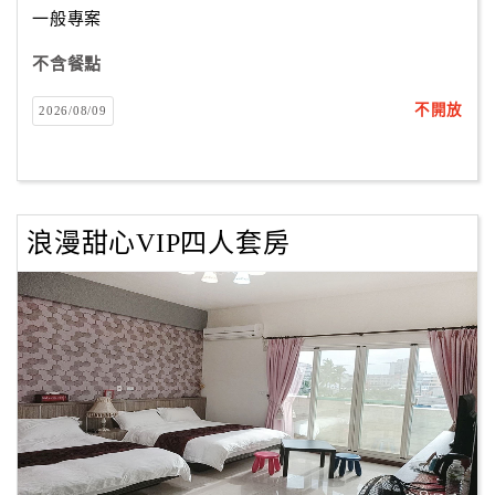
一般專案
不含餐點
訂
房
不開放
2026/08/09
Q&A
國
旅
浪漫甜心VIP四人套房
卡
訂
房
請
款
收
據