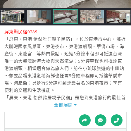
接
跟
飯
店
訂
屏東縣民宿0289
房
「屏東‧東港 怡然雅居親子民宿」，位於東港市中心，鄰近
HOT
大鵬灣國家風景區、東港夜市、東港渡船頭、華僑市場、海
產街、東隆宮…等熱門景點，短短5分鐘車程即可抵達台灣
唯一的大鵬灣跨海大橋與天然瀉湖；5分鐘車程也可抵達東
特
港渡船頭，相當適合做為旅人們，前往小琉球旅遊的中繼站
色
～想要品嚐東港道地海鮮也僅需5分鐘車程即可抵達華僑市
民
場、海產街；另步行5分鐘可到達最著名的東港夜市；享有
宿
便利的交通和生活機能。
「屏東‧東港 怡然雅居親子民宿」是您到東港旅行的最佳首
選！壯觀的現代巴洛克風格，民宿管家貼心地規劃點心吧與
全部展開
全
庭園式休息區，讓人放鬆旅途的疲憊，享受旅程的愉悅，更
球
提供免費腳踏車借用，方便您深入探索東港在地人文與自然
租
車
美景。屏東東港旅行的您，千萬別錯過「屏東‧東港 怡然雅