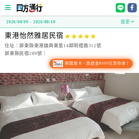
2026/08/09 - 2026/08/10
變更
四
東港怡然雅居民宿
方
通
住址：屏東縣東港鎮興東里14鄰明禮路312號
行
屏東縣民宿289號｜
訂
刷國旅卡，旅遊金8000元等你拿！
房
台
灣
訂
房
直