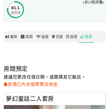
(共23則評鑑)
居親子民宿」囉！
81.1
滿意度
網
紅
帶
你
最新
房間
設施
交通
說明
推薦
玩
玩
樂
地
房間預定
圖
建議您更改住宿日期，或選擇其它飯店。
顧
房價已內含服務費及稅金
客
服
夢幻童話二人套房
務