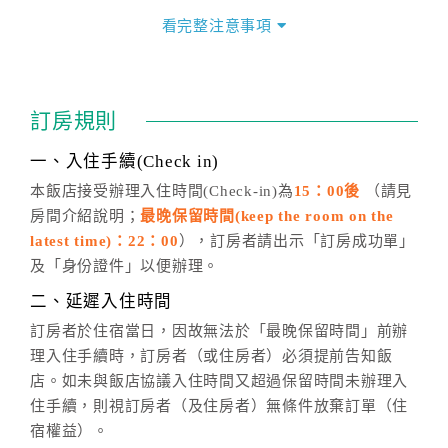
價」之當日價格為標準。
看完整注意事項
四、訂單異動
訂房成功後，訂房者如需異動內容，須於住房前在四方
通行「客服聯絡單」提出申辦，四方通行
恕不接受以電
訂房規則
話方式異動
訂單。
※非客服時間之申辦異動，皆為次日計算及辦理。
一、入住手續(Check in)
五、客服時間
本飯店接受辦理入住時間(Check-in)為
15：00後
（請見
房間介紹說明；
最晚保留時間(keep the room on the
週一至週日，上午9:00～晚上6:00
latest time)：22：00
），訂房者請出示「訂房成功單」
六、聯絡方式
及「身份證件」以便辦理。
週一至週日：
客服聯絡單
、
LINE@
、電話：
二、延遲入住時間
(07)9682715 。
訂房者於住宿當日，因故無法於「最晚保留時間」前辦
理入住手續時，訂房者（或住房者）必須提前告知飯
店。如未與飯店協議入住時間又超過保留時間未辦理入
住手續，則視訂房者（及住房者）無條件放棄訂單（住
宿權益）。