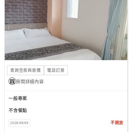
顧
客
滿
意
度
訂
單
查詢空房與房價
電話訂房
管
理
房間詳細內容
一般專案
會
員
不含餐點
帳
戶
不開放
2026/08/09