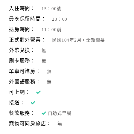
旅
伴
入住時間：
15：00後
計
最晚保留時間：
23：00
劃
退房時間：
11：00前
正式對外營業：
民國104年2月，全新開幕
商
品
外幣兌換：
無
宣
刷卡服務：
無
傳
單車可進房：
無
外國語服務：
無
可上網：
接送：
餐飲服務：
自助式早餐
寵物可同房旅店：
無