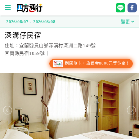
2026/08/07 - 2026/08/08
變更
四
深溝仔民宿
方
通
住址：宜蘭縣員山鄉深溝村深洲二路149號
行
宜蘭縣民宿1059號｜
訂
刷國旅卡，旅遊金8000元等你拿！
房
台
灣
訂
房
直