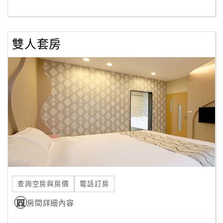
客
服
雙人套房
聯
絡
單
Line
線
上
客
服
查詢空房與房價
電話訂房
紅
利
房間詳細內容
查
詢