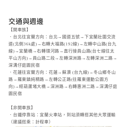
交通與週邊
【開車族】
．台北往宜蘭方向：台北→國道五號→下宜蘭壯圍交流
道(北側36k處)→右轉大福路(192線)→左轉中山路(台九
線)→宜蘭橋→右轉環河路→直行接員山路(台七線往太
平山方向)→員山路二段→左轉深洲路→左轉深洲二路→
深溝仔庭園民宿
．花蓮往宜蘭方向：花蓮→蘇澳 (台九線)→冬山鄉冬山
路→羅東鎮純精路→左轉公正路(往羅東運動公園方
向)→經葫蘆堵大橋→深洲路→右轉惠洲二路→深溝仔庭
園民宿
【非開車族】
．台鐵停靠站：宜蘭火車站，到站須轉搭其他大眾運輸
（建議搭乘：計程車）