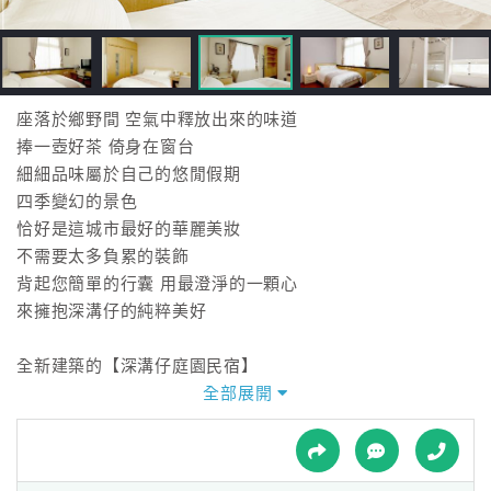
接
跟
飯
店
訂
座落於鄉野間 空氣中釋放出來的味道
房
捧一壺好茶 倚身在窗台
HOT
細細品味屬於自己的悠閒假期
四季變幻的景色
恰好是這城市最好的華麗美妝
特
不需要太多負累的裝飾
色
背起您簡單的行囊 用最澄淨的一顆心
民
來擁抱深溝仔的純粹美好
宿
全新建築的【深溝仔庭園民宿】
室外有開放、清爽的庭院
全部展開
全
室內有明亮、潔淨的空間
球
租
車
歡迎來到宜蘭享受自由的天空