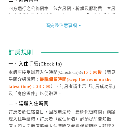
三、價格內容
四方通行之公佈價格，包含房價、稅額及服務費。客房
價格隨季節及人文活動而異動，以選項「查詢空房與房
價」之當日價格為標準。
看完整注意事項
四、訂單異動
訂房成功後，訂房者如需異動內容，須於住房前在四方
通行「客服聯絡單」提出申辦，四方通行
恕不接受以電
訂房規則
話方式異動
訂單。
※非客服時間之申辦異動，皆為次日計算及辦理。
一、入住手續(Check in)
五、客服時間
本飯店接受辦理入住時間(Check-in)為
15：00後
（請見
房間介紹說明；
最晚保留時間(keep the room on the
週一至週日，上午9:00～晚上6:00
latest time)：23：00
），訂房者請出示「訂房成功單」
六、聯絡方式
及「身份證件」以便辦理。
週一至週日：
客服聯絡單
、
LINE@
、電話：
二、延遲入住時間
(07)9682715 。
訂房者於住宿當日，因故無法於「最晚保留時間」前辦
理入住手續時，訂房者（或住房者）必須提前告知飯
店。如未與飯店協議入住時間又超過保留時間未辦理入