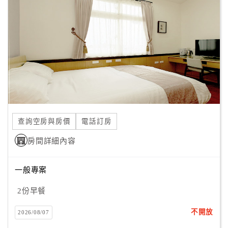
顧
客
滿
意
度
訂
單
查詢空房與房價
電話訂房
管
理
房間詳細內容
一般專案
會
員
2份早餐
帳
戶
不開放
2026/08/07