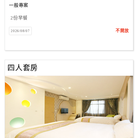
一般專案
2份早餐
訂
房
不開放
2026/08/07
Q&A
國
旅
四人套房
卡
訂
房
請
款
收
據