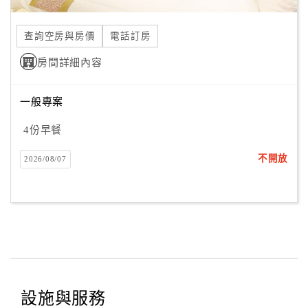
合
作
查詢空房與房價
電話訂房
提
房間詳細內容
案
一般專案
飯
店
4份早餐
合
不開放
2026/08/07
作
廠
商
合
作
設施與服務