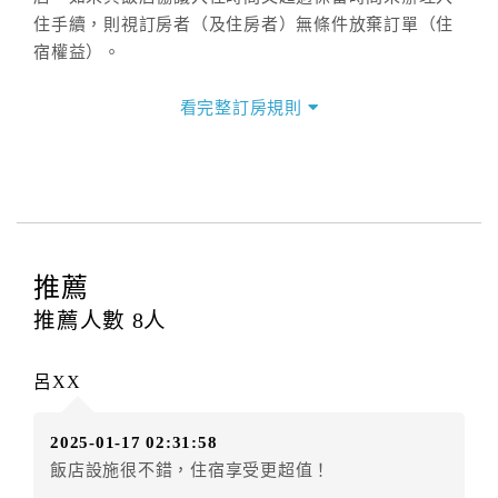
住手續，則視訂房者（及住房者）無條件放棄訂單（住
宿權益）。
三、退房手續(Check out)
看完整訂房規則
本飯店退房時間(Check-out)為 （
11：00前
），訂房者
與飯店之其他交易﹝如續住、加床、餐費、小費、電話
費...等﹞所發生之費用，必須與飯店現場結清。
四、訂單異動
訂房者應於
入住前8日
（不含入住當日）提出申辦，如未
提出申辦不得異動訂單。
推薦
每筆訂單異動限定
乙
次，限原訂飯店，異動完成後不得
推薦人數
8
人
辦理取消退款。
訂單異動後，訂單費用總計大於原訂單費用總計時，訂
呂XX
房者應補足差額。（限原訂飯店）
訂單異動後，訂單費用總計小於原訂單費用總計時，訂
2025-01-17 02:31:58
房者不得要求退其差額。（限原訂飯店）
飯店設施很不錯，住宿享受更超值！
五、保留住宿權益(保留住房)