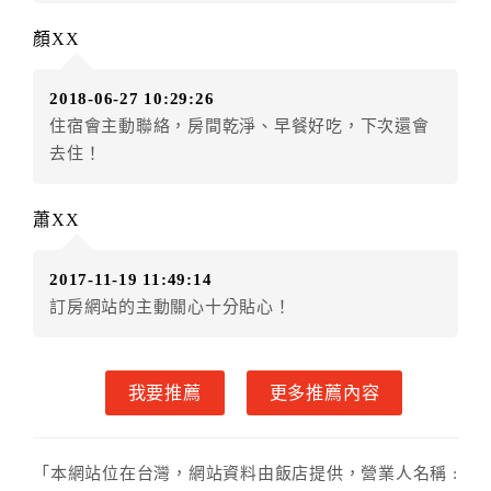
．訂房者因故辦理訂單異動，本飯店可接受
保留住宿金
顏XX
額3個月
限原訂飯店），異動完成後不得辦理取消退款。
（提出申辦日為保留起算日）
2018-06-27 10:29:26
．訂房者使用「保留住宿金額」時，請注意！為避免飯
住宿會主動聯絡，房間乾淨、早餐好吃，下次還會
店客滿，敬請及早計畫，如逾時未提出申辦，視同無條
去住！
件放棄訂單（住宿權益）。 （限原訂飯店使用）
．每筆訂單異動限定乙次，限原訂飯店，異動完成後不
得辦理取消退款。
蕭XX
．訂單異動後，訂單費用總計大於原訂單費用總計時，
訂房者應補足差額。 限原訂飯店
2017-11-19 11:49:14
．訂單異動後，訂單費用總計小於原訂單費用總計時，
訂房網站的主動關心十分貼心！
訂房者不得要求退其差額。限原訂飯店
六、取消訂單
我要推薦
更多推薦內容
訂房者因故取消訂單辦理退款，依下列標準申辦：
◎住房日7天前辦理者，訂單費用扣除總計0%為手續費
◎住房日4天前辦理者，訂單費用扣除總計25%為手續費
「本網站位在台灣，網站資料由飯店提供，營業人名稱 :
◎住房日1天前辦理者，訂單費用扣除總計45%為手續費