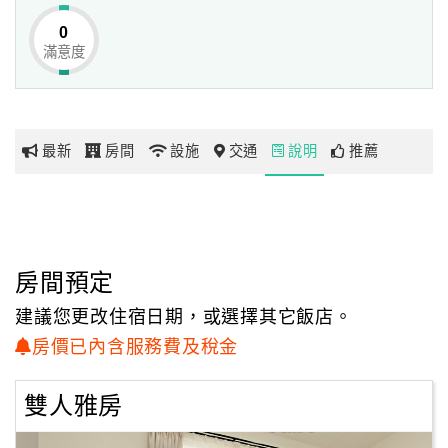
湛藍的天空是純潔的孩子
0
千變萬化的雲朵是嬉戲、歡笑的剪影
滿意度
網
樹的枝枒在暖日中不停地延伸向上
紅
鮮綠的葉子在風的吹拂中沙沙作響
帶
你
清淨、自然、放鬆、愉悅的一天
最新
房間
設施
交通
說明
推薦
玩
從【深溝仔庭園民宿】開始！
玩
樂
地
房間預定
圖
建議您更改住宿日期，或選擇其它飯店。
顧
房價已內含服務費及稅金
客
服
雙人雅房
務