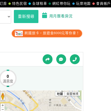
訂房
特色民宿
全球租車
網紅帶你玩
玩樂地圖
會員帳戶
用月曆看房況
重新搜尋
刷國旅卡，旅遊金8000元等你拿！
0
滿意度