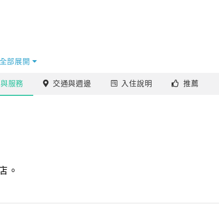
全部展開
施
與服務
交通
與週邊
入住
說明
推薦
店。