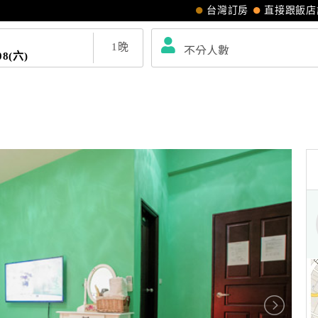
台灣訂房
直接跟飯店
1
晚
08(六)