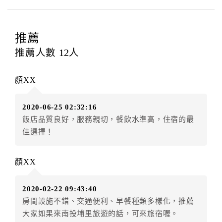
四、訂單異動
訂房者應於
入住前2日
（不含入住當日）提出申辦，如未
提出申辦不得異動訂單。
推薦
每筆訂單異動限定
乙
次，限原訂飯店，異動完成後不得
推薦人數
12
人
辦理取消退款。
訂單異動後，訂單費用總計大於原訂單費用總計時，訂
顏XX
房者應補足差額。（限原訂飯店）
訂單異動後，訂單費用總計小於原訂單費用總計時，訂
2020-06-25 02:32:16
房者不得要求退其差額。（限原訂飯店）
飯店品質良好，服務親切，餐飲水準高，住宿的最
五、保留住宿權益(保留住房)
佳選擇！
．訂房者因故辦理訂單異動，本飯店可接受
保留住宿金
額3個月
限原訂飯店），異動完成後不得辦理取消退款。
顏XX
（提出申辦日為保留起算日）
．訂房者使用「保留住宿金額」時，請注意！為避免飯
2020-02-22 09:43:40
店客滿，敬請及早計畫，如逾時未提出申辦，視同無條
房間設施不錯、交通便利、早餐種類多樣化，推薦
件放棄訂單（住宿權益）。 （限原訂飯店使用）
大家如果來南投埔里旅遊的話，可來旅宿喔。
．每筆訂單異動限定乙次，限原訂飯店，異動完成後不