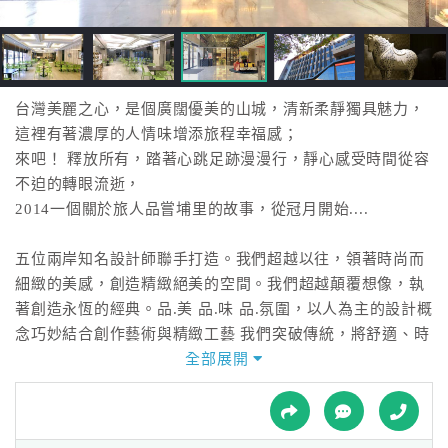
接
跟
飯
店
訂
台灣美麗之心，是個廣闊優美的山城，清新柔靜獨具魅力，
房
這裡有著濃厚的人情味增添旅程幸福感；
HOT
來吧！ 釋放所有，踏著心跳足跡漫漫行，靜心感受時間從容
不迫的轉眼流逝，
2014一個關於旅人品嘗埔里的故事，從冠月開始....
特
色
五位兩岸知名設計師聯手打造。我們超越以往，領著時尚而
民
細緻的美感，創造精緻絕美的空間。我們超越顛覆想像，執
宿
著創造永恆的經典。品.美 品.味 品.氛圍，以人為主的設計概
念巧妙結合創作藝術與精緻工藝 我們突破傳統，將舒適、時
尚、奢華、美學，重新融合、詮釋，打造埔里地區指標性的
全部展開
全
頂級旅店。
球
租
車