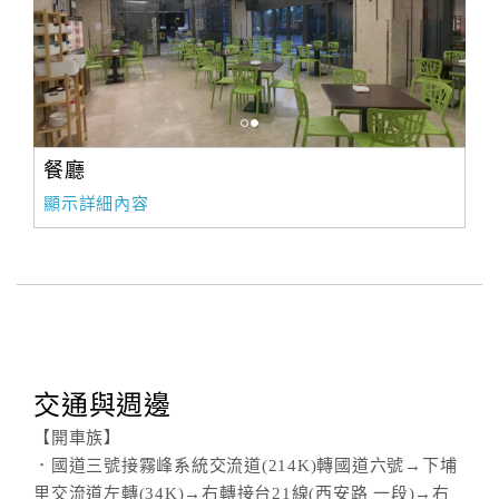
餐廳
顯示詳細內容
交通與週邊
【開車族】
．國道三號接霧峰系統交流道(214K)轉國道六號→下埔
里交流道左轉(34K)→右轉接台21線(西安路 一段)→右