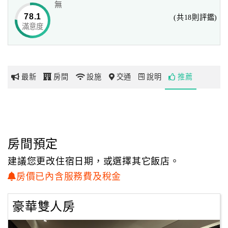
無
78.1
(共18則評鑑)
滿意度
網
紅
帶
你
最新
房間
設施
交通
說明
推薦
玩
玩
樂
地
房間預定
圖
建議您更改住宿日期，或選擇其它飯店。
顧
房價已內含服務費及稅金
客
服
豪華雙人房
務