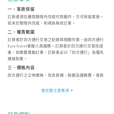
一、客房保留
訂房者須在繳款期限內完成付款動作，方可保留客房。
若未於期限內完成，則視為無效訂單。
二、權責範圍
訂房者於四方通行交易之紀錄與相關作業，由四方通行
EasyTravel客服人員服務。訂房者於四方通行交易完成
後，如需要異動訂單，訂房者必以「四方通行」為優先
連絡對象。
三、價格內容
四方通行之公佈價格，包含房價、稅額及服務費。客房
價格隨季節及人文活動而異動，以選項「查詢空房與房
價」之當日價格為標準。
看完整注意事項
四、訂單異動
訂房成功後，訂房者如需異動內容，須於住房前在四方
通行「客服聯絡單」提出申辦，四方通行
恕不接受以電