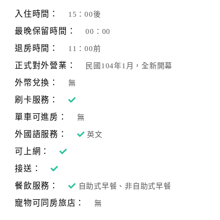
旅
伴
入住時間：
15：00後
計
最晚保留時間：
00：00
劃
退房時間：
11：00前
正式對外營業：
民國104年1月，全新開幕
商
品
外幣兌換：
無
宣
刷卡服務：
傳
單車可進房：
無
外國語服務：
英文
可上網：
接送：
餐飲服務：
自助式早餐、非自助式早餐
寵物可同房旅店：
無