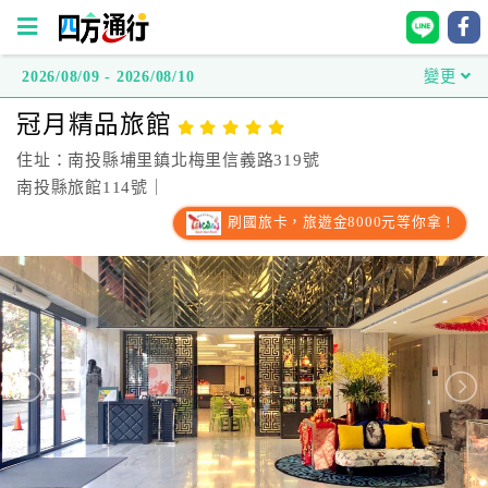
2026/08/09 - 2026/08/10
變更
四
冠月精品旅館
方
通
住址：南投縣埔里鎮北梅里信義路319號
行
南投縣旅館114號｜
訂
刷國旅卡，旅遊金8000元等你拿！
房
台
灣
訂
房
直