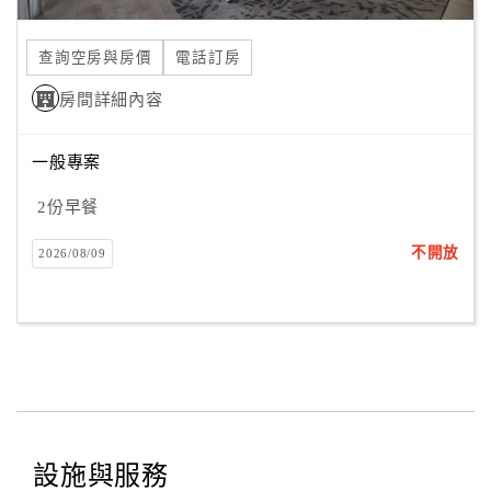
合
作
查詢空房與房價
電話訂房
提
房間詳細內容
案
一般專案
飯
店
2份早餐
合
不開放
2026/08/09
作
廠
商
合
作
設施與服務