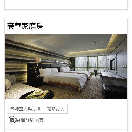
客
服
豪華家庭房
聯
絡
單
Line
線
上
客
服
查詢空房與房價
電話訂房
紅
利
房間詳細內容
查
詢