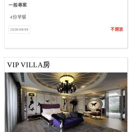
一般專案
4份早餐
訂
房
不開放
2026/08/09
Q&A
國
旅
VIP VILLA房
卡
訂
房
請
款
收
據