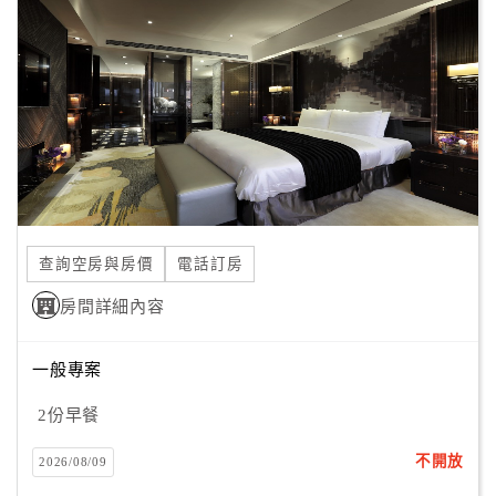
顧
客
滿
意
度
訂
單
查詢空房與房價
電話訂房
管
理
房間詳細內容
一般專案
會
員
2份早餐
帳
戶
不開放
2026/08/09