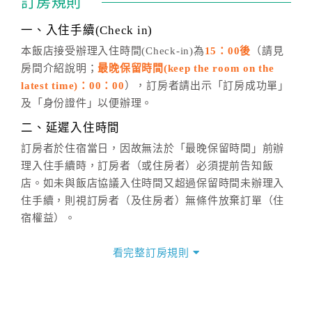
訂房規則
話方式異動
訂單。
※非客服時間之申辦異動，皆為次日計算及辦理。
一、入住手續(Check in)
五、客服時間
本飯店接受辦理入住時間(Check-in)為
15：00後
（請見
房間介紹說明；
最晚保留時間(keep the room on the
週一至週日，上午9:00～晚上6:00
latest time)：00：00
），訂房者請出示「訂房成功單」
六、聯絡方式
及「身份證件」以便辦理。
週一至週日：
客服聯絡單
、
LINE@
、電話：
二、延遲入住時間
(07)9682715 。
訂房者於住宿當日，因故無法於「最晚保留時間」前辦
理入住手續時，訂房者（或住房者）必須提前告知飯
店。如未與飯店協議入住時間又超過保留時間未辦理入
住手續，則視訂房者（及住房者）無條件放棄訂單（住
宿權益）。
三、退房手續(Check out)
看完整訂房規則
本飯店退房時間(Check-out)為 （
11：00前
），訂房者
與飯店之其他交易﹝如續住、加床、餐費、小費、電話
費...等﹞所發生之費用，必須與飯店現場結清。