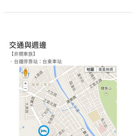
旅
伴
計
劃
商
交通與週邊
品
【非開車族】
宣
．台鐵停靠站：台東車站
傳