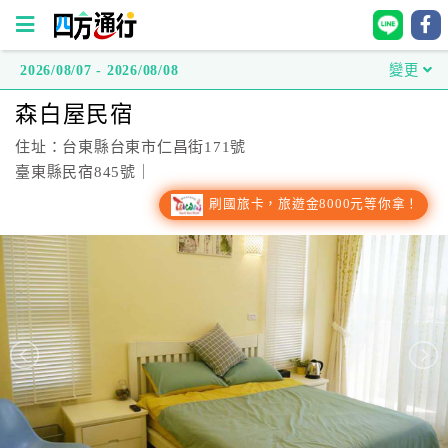
2026/08/07 - 2026/08/08
變更
四
森白屋民宿
方
通
住址：台東縣台東市仁昌街171號
行
臺東縣民宿845號｜
訂
刷國旅卡，旅遊金8000元等你拿！
房
台
灣
訂
房
直