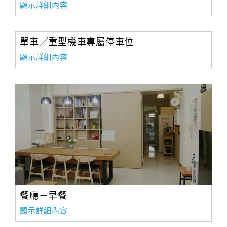
顯示詳細內容
合
作
提
單車／重型機車專屬停車位
案
顯示詳細內容
飯
店
合
作
廠
商
合
作
餐廳－早餐
顯示詳細內容