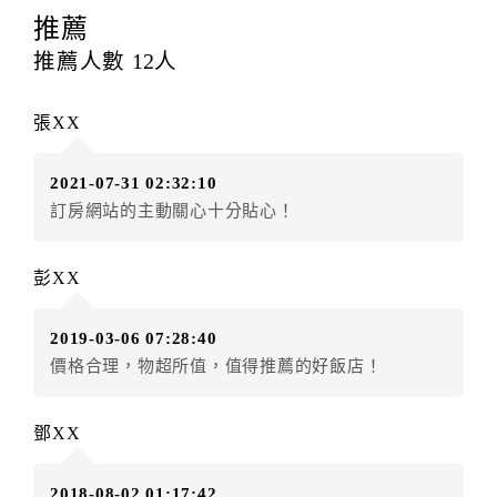
提出申辦不得異動訂單。
推薦
每筆訂單異動限定
乙
次，限原訂飯店，異動完成後不得
推薦人數
12
人
辦理取消退款。
訂單異動後，訂單費用總計大於原訂單費用總計時，訂
張XX
房者應補足差額。（限原訂飯店）
訂單異動後，訂單費用總計小於原訂單費用總計時，訂
2021-07-31 02:32:10
房者不得要求退其差額。（限原訂飯店）
訂房網站的主動關心十分貼心！
五、保留住宿權益(保留住房)
．訂房者因故辦理訂單異動，本飯店可接受
保留住宿金
彭XX
額3個月
限原訂飯店），異動完成後不得辦理取消退款。
（提出申辦日為保留起算日）
2019-03-06 07:28:40
．訂房者使用「保留住宿金額」時，請注意！為避免飯
價格合理，物超所值，值得推薦的好飯店！
店客滿，敬請及早計畫，如逾時未提出申辦，視同無條
件放棄訂單（住宿權益）。 （限原訂飯店使用）
．每筆訂單異動限定乙次，限原訂飯店，異動完成後不
鄧XX
得辦理取消退款。
．訂單異動後，訂單費用總計大於原訂單費用總計時，
2018-08-02 01:17:42