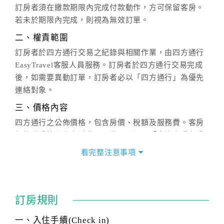
訂房者須在繳款期限內完成付款動作，方可保留客房。
若未於期限內完成，則視為無效訂單。
二、權責範圍
訂房者於四方通行交易之紀錄與相關作業，由四方通行
EasyTravel客服人員服務。訂房者於四方通行交易完成
後，如需要異動訂單，訂房者必以「四方通行」為優先
連絡對象。
三、價格內容
四方通行之公佈價格，包含房價、稅額及服務費。客房
價格隨季節及人文活動而異動，以選項「查詢空房與房
價」之當日價格為標準。
看完整注意事項
四、訂單異動
訂房成功後，訂房者如需異動內容，須於住房前在四方
通行「客服聯絡單」提出申辦，四方通行
恕不接受以電
訂房規則
話方式異動
訂單。
※非客服時間之申辦異動，皆為次日計算及辦理。
一、入住手續(Check in)