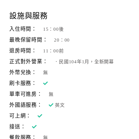
顧
設施與服務
客
滿
入住時間：
15：00後
意
最晚保留時間：
20：00
度
退房時間：
11：00前
正式對外營業：
．民國104年1月，全新開幕
訂
單
外幣兌換：
無
管
刷卡服務：
理
單車可進房：
無
外國語服務：
英文
會
員
可上網：
帳
接送：
戶
餐飲服務：
無