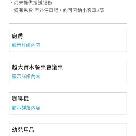
．尚未提供接送服務
．備有免費 室外停車場，約可容納小客車3部
訂
房
Q&A
廚房
顯示詳細內容
國
旅
超大實木餐桌會議桌
卡
顯示詳細內容
訂
房
咖啡機
請
顯示詳細內容
款
收
據
幼兒用品