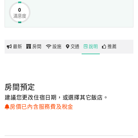
0
滿意度
網
紅
帶
你
最新
房間
設施
交通
說明
推薦
玩
玩
樂
地
房間預定
圖
建議您更改住宿日期，或選擇其它飯店。
顧
房價已內含服務費及稅金
客
服
務