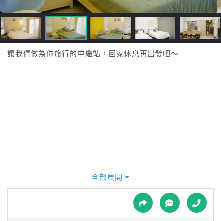
接
跟
飯
店
訂
讓我們做為你旅行的中繼站，回家休息再出發吧～
房
HOT
特
色
民
宿
全部展開
全
球
租
車