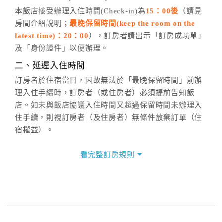
五、客服時間
本飯店接受辦理入住時間(Check-in)為
15：00後
（請見
房間介紹說明；
最晚保留時間(keep the room on the
週一至週日，上午9:00～晚上6:00
latest time)：20：00
），訂房者請出示「訂房成功單」
六、聯絡方式
及「身份證件」以便辦理。
週一至週日：
客服聯絡單
、
LINE@
、電話：
二、延遲入住時間
(07)9682715 。
訂房者於住宿當日，因故無法於「最晚保留時間」前辦
理入住手續時，訂房者（或住房者）必須提前告知飯
店。如未與飯店協議入住時間又超過保留時間未辦理入
住手續，則視訂房者（及住房者）無條件放棄訂單（住
宿權益）。
三、退房手續(Check out)
看完整訂房規則
本飯店退房時間(Check-out)為 （
11：00前
），訂房者
與飯店之其他交易﹝如續住、加床、餐費、小費、電話
費...等﹞所發生之費用，必須與飯店現場結清。
四、訂單異動
訂房者應於
入住前8日
（不含入住當日）提出申辦，如未