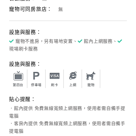
寵物可同房旅店：
無
客
服
聯
設施與服務：
絡
單
寵物不進房，另有場地安置、
館內上網服務、
現場刷卡服務
Line
設施與服務：
線
上
客
第四台
停車場
刷卡
上網
寵物
服
貼心提醒：
．館內提供 免費無線寬頻上網服務，使用者需自備手提
紅
電腦
利
．客房內提供 免費無線寬頻上網服務，使用者需自備手
查
提電腦
詢