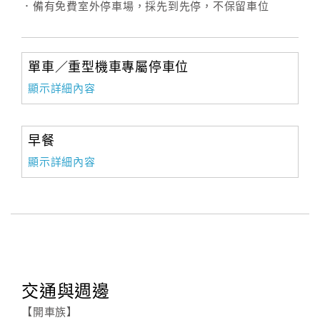
．備有免費室外停車場，採先到先停，不保留車位
訂
房
單車／重型機車專屬停車位
Q&A
顯示詳細內容
國
早餐
旅
顯示詳細內容
卡
訂
房
請
款
收
交通與週邊
據
【開車族】