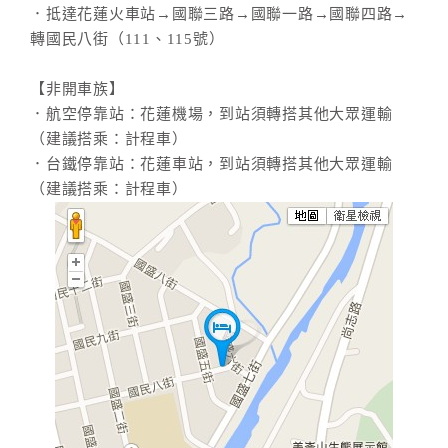
．抵達花蓮火車站→國聯三路→國聯一路→國聯四路→
合
轉國民八街（111、115號）
作
提
【非開車族】
案
．航空停靠站：花蓮機場，到站須轉搭其他大眾運輸
（建議搭乘：計程車）
．台鐵停靠站：花蓮車站，到站須轉搭其他大眾運輸
飯
店
（建議搭乘：計程車）
合
作
廠
商
合
作