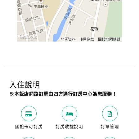
旅
伴
計
劃
商
品
宣
傳
入住說明
※本飯店網路訂房由四方通行訂房中心為您服務！
國旅卡可訂房
訂房收據說明
訂單管理