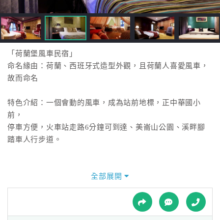
接
跟
飯
店
訂
「荷蘭堡風車民宿」
房
命名緣由：荷蘭、西班牙式造型外觀，且荷蘭人喜愛風車，
HOT
故而命名
特色介紹：一個會動的風車，成為站前地標，正中華國小
特
前，
色
停車方便，火車站走路6分鐘可到達、美崙山公園、溪畔腳
民
踏車人行步道。
宿
全部展開
全
球
租
車