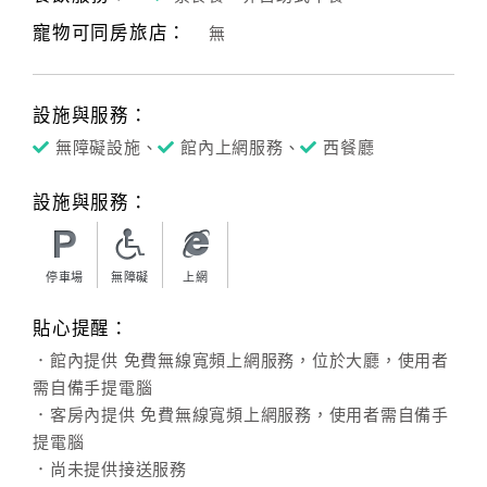
寵物可同房旅店：
無
客
服
聯
設施與服務：
絡
單
無障礙設施、
館內上網服務、
西餐廳
設施與服務：
Line
線
上
停車場
無障礙
上網
客
貼心提醒：
服
．館內提供 免費無線寬頻上網服務，位於大廳，使用者
需自備手提電腦
紅
．客房內提供 免費無線寬頻上網服務，使用者需自備手
利
提電腦
查
．尚未提供接送服務
詢