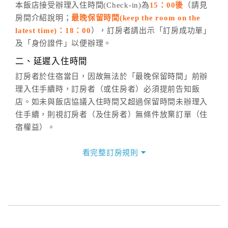
五、客服時間
本飯店接受辦理入住時間(Check-in)為
15：00後
（請見
房間介紹說明；
最晚保留時間(keep the room on the
週一至週日，上午9:00～晚上6:00
latest time)：18：00
），訂房者請出示「訂房成功單」
六、聯絡方式
及「身份證件」以便辦理。
週一至週日：
客服聯絡單
、
LINE@
、電話：
二、延遲入住時間
(07)9682715 。
訂房者於住宿當日，因故無法於「最晚保留時間」前辦
理入住手續時，訂房者（或住房者）必須提前告知飯
店。如未與飯店協議入住時間又超過保留時間未辦理入
住手續，則視訂房者（及住房者）無條件放棄訂單（住
宿權益）。
三、退房手續(Check out)
看完整訂房規則
本飯店退房時間(Check-out)為 （
11：00前
），訂房者
與飯店之其他交易﹝如續住、加床、餐費、小費、電話
費...等﹞所發生之費用，必須與飯店現場結清。
四、訂單異動
訂房者應於
入住前8日
（不含入住當日）提出申辦，如未