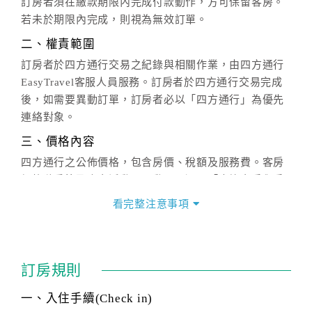
訂房者須在繳款期限內完成付款動作，方可保留客房。
若未於期限內完成，則視為無效訂單。
二、權責範圍
訂房者於四方通行交易之紀錄與相關作業，由四方通行
EasyTravel客服人員服務。訂房者於四方通行交易完成
後，如需要異動訂單，訂房者必以「四方通行」為優先
連絡對象。
三、價格內容
四方通行之公佈價格，包含房價、稅額及服務費。客房
價格隨季節及人文活動而異動，以選項「查詢空房與房
價」之當日價格為標準。
看完整注意事項
四、訂單異動
訂房成功後，訂房者如需異動內容，須於住房前在四方
通行「客服聯絡單」提出申辦，四方通行
恕不接受以電
訂房規則
話方式異動
訂單。
※非客服時間之申辦異動，皆為次日計算及辦理。
一、入住手續(Check in)