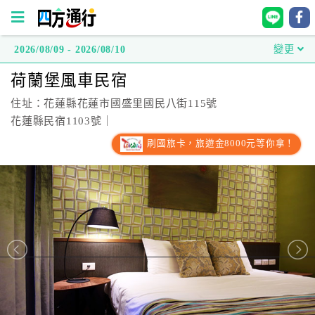
2026/08/09 - 2026/08/10
變更
四
荷蘭堡風車民宿
方
通
住址：花蓮縣花蓮市國盛里國民八街115號
行
花蓮縣民宿1103號｜
訂
刷國旅卡，旅遊金8000元等你拿！
房
台
灣
訂
房
直