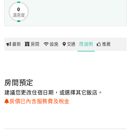
0
滿意度
網
紅
帶
你
最新
房間
設施
交通
說明
推薦
玩
玩
樂
地
房間預定
圖
建議您更改住宿日期，或選擇其它飯店。
顧
房價已內含服務費及稅金
客
服
務