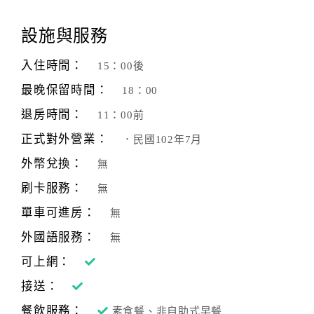
顧
設施與服務
客
滿
入住時間：
15：00後
意
最晚保留時間：
18：00
度
退房時間：
11：00前
正式對外營業：
．民國102年7月
訂
單
外幣兌換：
無
管
刷卡服務：
無
理
單車可進房：
無
外國語服務：
無
會
員
可上網：
帳
接送：
戶
餐飲服務：
素食餐、非自助式早餐