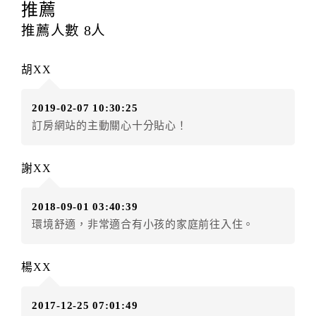
提出申辦不得異動訂單。
推薦
每筆訂單異動限定
乙
次，限原訂飯店，異動完成後不得
推薦人數
8
人
辦理取消退款。
訂單異動後，訂單費用總計大於原訂單費用總計時，訂
胡XX
房者應補足差額。（限原訂飯店）
訂單異動後，訂單費用總計小於原訂單費用總計時，訂
2019-02-07 10:30:25
房者不得要求退其差額。（限原訂飯店）
訂房網站的主動關心十分貼心！
五、保留住宿權益(保留住房)
．訂房者因故辦理訂單異動，本飯店可接受
保留住宿金
謝XX
額3個月
限原訂飯店），異動完成後不得辦理取消退款。
（提出申辦日為保留起算日）
2018-09-01 03:40:39
．訂房者使用「保留住宿金額」時，請注意！為避免飯
環境舒適，非常適合有小孩的家庭前往入住。
店客滿，敬請及早計畫，如逾時未提出申辦，視同無條
件放棄訂單（住宿權益）。 （限原訂飯店使用）
．每筆訂單異動限定乙次，限原訂飯店，異動完成後不
楊XX
得辦理取消退款。
．訂單異動後，訂單費用總計大於原訂單費用總計時，
2017-12-25 07:01:49
訂房者應補足差額。 限原訂飯店