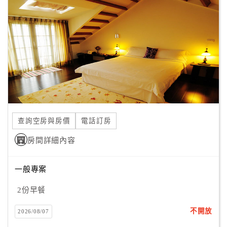
把這邊當做自己的家，輕鬆又自在，來到這就不想回家
顧
嚕！！！也希望能讓大家更加認識澎湖～
客
滿
意
度
訂
單
查詢空房與房價
電話訂房
管
理
房間詳細內容
一般專案
會
員
2份早餐
帳
戶
不開放
2026/08/07