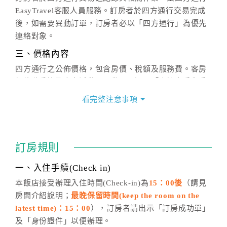
EasyTravel客服人員服務。訂房者於四方通行交易完成
後，如需要異動訂單，訂房者必以「四方通行」為優先
連絡對象。
三、價格內容
四方通行之公佈價格，包含房價、稅額及服務費。客房
價格隨季節及人文活動而異動，以選項「查詢空房與房
價」之當日價格為標準。
看完整注意事項
四、訂單異動
訂房成功後，訂房者如需異動內容，須於住房前在四方
通行「客服聯絡單」提出申辦，四方通行
恕不接受以電
訂房規則
話方式異動
訂單。
※非客服時間之申辦異動，皆為次日計算及辦理。
一、入住手續(Check in)
五、客服時間
本飯店接受辦理入住時間(Check-in)為
15：00後
（請見
房間介紹說明；
最晚保留時間(keep the room on the
週一至週日，上午9:00～晚上6:00
latest time)：15：00
），訂房者請出示「訂房成功單」
六、聯絡方式
及「身份證件」以便辦理。