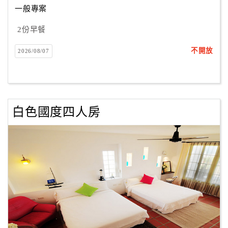
一般專案
2份早餐
訂
房
不開放
2026/08/07
Q&A
國
旅
白色國度四人房
卡
訂
房
請
款
收
據