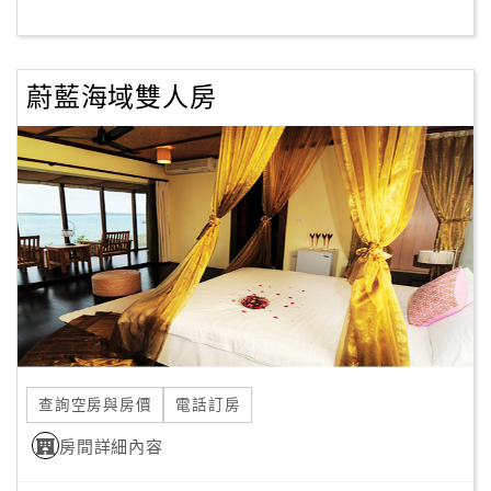
客
服
蔚藍海域雙人房
聯
絡
單
Line
線
上
客
服
查詢空房與房價
電話訂房
紅
利
房間詳細內容
查
詢