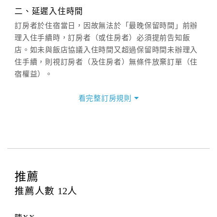
週一至週日：
客服聯絡單
、
LINE@
、電話：
二、延遲入住時間
(07)9682715 。
訂房者於住宿當日，因故無法於「最晚保留時間」前辦
理入住手續時，訂房者（或住房者）必須提前告知飯
店。如未與飯店協議入住時間又超過保留時間未辦理入
住手續，則視訂房者（及住房者）無條件放棄訂單（住
宿權益）。
三、退房手續(Check out)
看完整訂房規則
本飯店退房時間(Check-out)為 （
11：00前
），訂房者
與飯店之其他交易﹝如續住、加床、餐費、小費、電話
費...等﹞所發生之費用，必須與飯店現場結清。
四、訂單異動
訂房者應於
入住前16日
（不含入住當日）提出申辦，如
未提出申辦不得異動訂單。
推薦
每筆訂單異動限定
乙
次，限原訂飯店，異動完成後不得
推薦人數
12
人
辦理取消退款。
訂單異動後，訂單費用總計大於原訂單費用總計時，訂