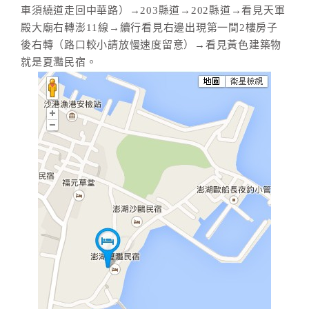
車須繞道走回中華路）→203縣道→202縣道→看見天軍
殿大廟右轉澎11線→續行看見右邊出現第一間2樓房子
後右轉（路口較小請放慢速度留意）→看見黃色建築物
就是夏灩民宿。