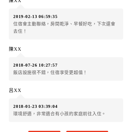
陳XX
房者應補足差額。（限原訂飯店）
訂單異動後，訂單費用總計小於原訂單費用總計時，訂
2019-02-13 06:59:35
房者不得要求退其差額。（限原訂飯店）
住宿會主動聯絡，房間乾淨、早餐好吃，下次還會
五、保留住宿權益(保留住房)
去住！
．訂房者因故辦理訂單異動，本飯店可接受
保留住宿金
額3個月
限原訂飯店），異動完成後不得辦理取消退款。
陳XX
（提出申辦日為保留起算日）
．訂房者使用「保留住宿金額」時，請注意！為避免飯
2018-07-26 10:27:57
店客滿，敬請及早計畫，如逾時未提出申辦，視同無條
飯店設施很不錯，住宿享受更超值！
件放棄訂單（住宿權益）。 （限原訂飯店使用）
．每筆訂單異動限定乙次，限原訂飯店，異動完成後不
得辦理取消退款。
呂XX
．訂單異動後，訂單費用總計大於原訂單費用總計時，
訂房者應補足差額。 限原訂飯店
2018-01-23 03:39:04
．訂單異動後，訂單費用總計小於原訂單費用總計時，
環境舒適，非常適合有小孩的家庭前往入住。
訂房者不得要求退其差額。限原訂飯店
六、取消訂單