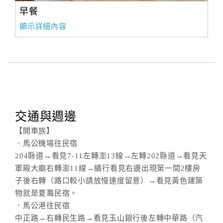
早餐
顯示詳細內容
交通與週邊
【開車族】
．馬公機場往民宿
204縣道→看見7-11左轉澎13線→左轉202縣道→看見天
軍殿大廟右轉澎11線→續行看見右邊出現第一間2樓房
子後右轉（路口較小請放慢速度留意）→看見黃色建築
物就是夏灩民宿。
．馬公港往民宿
中正路→右轉民生路→看見玉山銀行後左轉中華路（汽