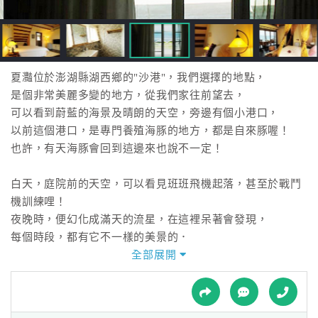
接
跟
飯
店
訂
夏灩位於澎湖縣湖西鄉的"沙港"，我們選擇的地點，
房
是個非常美麗多變的地方，從我們家往前望去，
HOT
可以看到蔚藍的海景及晴朗的天空，旁邊有個小港口，
以前這個港口，是專門養殖海豚的地方，都是自來豚喔！
也許，有天海豚會回到這邊來也說不一定！
特
色
白天，庭院前的天空，可以看見班班飛機起落，甚至於戰鬥
民
機訓練哩！
宿
夜晚時，便幻化成滿天的流星，在這裡呆著會發現，
每個時段，都有它不一樣的美景的．
現在，我們住在這裡，我們是越來越愛這邊的一草一木，
全部展開
全
也慢慢了解我家壽興先生，為什麼那樣執意要在這定居，
球
沒看過他那樣快樂，他常常會跟我說：這邊有好多好多資源
租
車
喔，