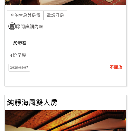
合
作
查詢空房與房價
電話訂房
提
房間詳細內容
案
一般專案
飯
店
4份早餐
合
不開放
2026/08/07
作
廠
商
純靜海風雙人房
合
作