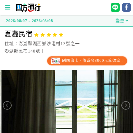
2026/08/07 - 2026/08/08
變更
四
夏灩民宿
方
通
住址：澎湖縣湖西鄉沙港村13號之一
行
澎湖縣民宿140號｜
訂
刷國旅卡，旅遊金8000元等你拿！
房
台
灣
訂
房
直