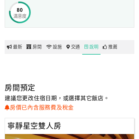
退潮時，可踏步海岸撿拾貝殼、捉螃蟹、抱礅等，
80
可以撿到很多珍寶，前幾天，還看到保育類的貝類．
滿意度
網
還有燈籠魚等．甚至於每天可以捉螃蟹跟海瓜子來吃呢！
紅
而珊瑚對我們前面的這片海，是多到數不清的，
帶
只要一退潮，就可以看到喔！壽興也說過，要買條獨木舟或
你
小船，
最新
房間
設施
交通
說明
推薦
玩
可以讓人在海上遊玩.來一個海上活動，也可以做石滬，
讓人去捉魚或釣魚，不下水的，可以在庭院裡，看著海平
面，
玩
看著飛機，看著日落，看著風力發電的大風車，
樂
看這些會讓心情更為開闊的景觀，更或者是聽聽海濤聲拍打
地
房間預定
岸邊的聲音，
圖
晚上還可以一邊喝著冰涼的啤酒或飲料，一邊望著滿天的星
建議您更改住宿日期，或選擇其它飯店。
光，
顧
房價已內含服務費及稅金
吸取清爽、新鮮的海洋空氣，享受悠閒的滋味！
客
服
寧靜星空雙人房
壽興跟我最終是希望讓每一個來的朋友，都能輕輕鬆鬆，放
務
開心懷！